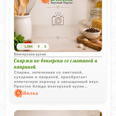
1,06K
0
0
Венгерская кухня
Спаржа по-венгерски со сметаной и
паприкой
Спаржа, запеченная со сметаной,
сухарями и паприкой, приобретает
аппетитную корочку и насыщенный вкус.
Простое блюдо венгерской кухни
отлично подходит для легкого обеда или
Вилка
ужина.