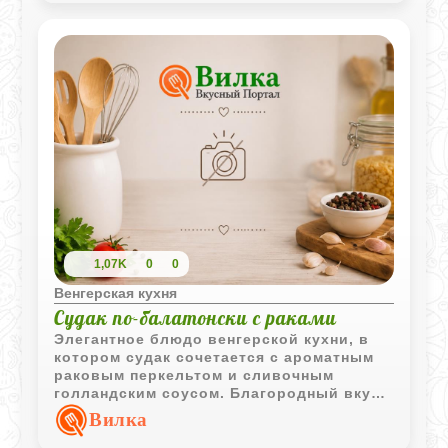
1,07K
0
0
Венгерская кухня
Судак по-балатонски с раками
Элегантное блюдо венгерской кухни, в
котором судак сочетается с ароматным
раковым перкельтом и сливочным
голландским соусом. Благородный вкус
рыбы подчёркивается белым вином и
Вилка
лёгкой пикантностью паприки.