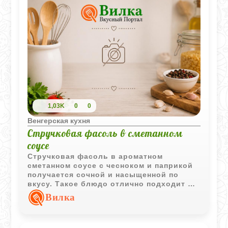
1,03K
0
0
Венгерская кухня
Стручковая фасоль в сметанном
соусе
Стручковая фасоль в ароматном
сметанном соусе с чесноком и паприкой
получается сочной и насыщенной по
вкусу. Такое блюдо отлично подходит в
качестве гарнира или самостоятельного
Вилка
овощного блюда.