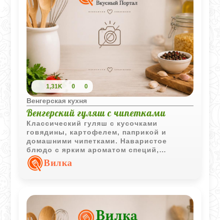
1,31K
0
0
Венгерская кухня
Венгерский гуляш с чипетками
Классический гуляш с кусочками
говядины, картофелем, паприкой и
домашними чипетками. Наваристое
блюдо с ярким ароматом специй,
которое давно стало одной из визитных
Вилка
карточек венгерской кухни.