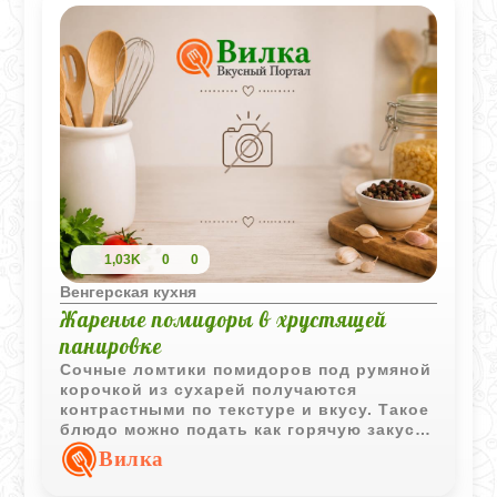
1,03K
0
0
Венгерская кухня
Жареные помидоры в хрустящей
панировке
Сочные ломтики помидоров под румяной
корочкой из сухарей получаются
контрастными по текстуре и вкусу. Такое
блюдо можно подать как горячую закуску
или легкий гарнир.
Вилка