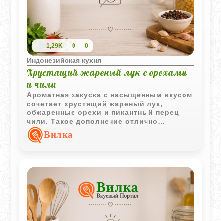
1,29K
0
0
Индонезийская кухня
Хрустящий жареный лук с орехами
и чили
Ароматная закуска с насыщенным вкусом
сочетает хрустящий жареный лук,
обжаренные орехи и пикантный перец
чили. Такое дополнение отлично
подходит к мясным блюдам, рису и
Вилка
овощным гарнирам.