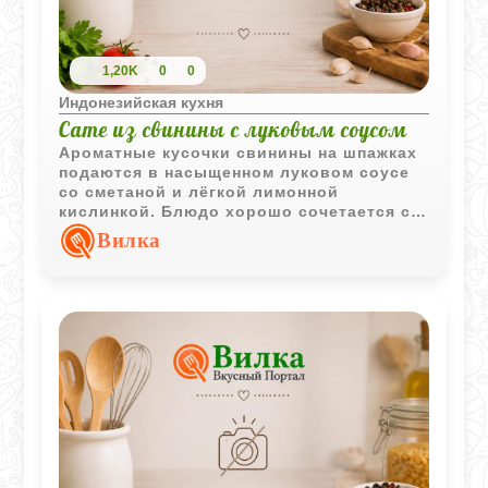
1,20K
0
0
Индонезийская кухня
Сате из свинины с луковым соусом
Ароматные кусочки свинины на шпажках
подаются в насыщенном луковом соусе
со сметаной и лёгкой лимонной
кислинкой. Блюдо хорошо сочетается с
рассыпчатым рисом и подходит как для
Вилка
семейного ужина, так и для праздничного
стола.