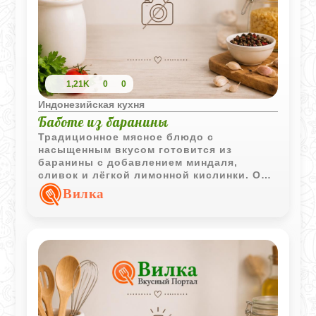
1,21K
0
0
Индонезийская кухня
Баботе из баранины
Традиционное мясное блюдо с
насыщенным вкусом готовится из
баранины с добавлением миндаля,
сливок и лёгкой лимонной кислинки. Оно
получается сочным и хорошо сочетается
Вилка
с рисом и свежими овощами.