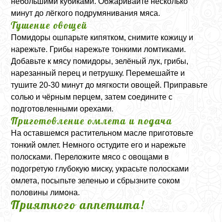
небольшими кубиками. Обжаривайте несколько
минут до лёгкого подрумянивания мяса.
Тушение овощей
Помидоры ошпарьте кипятком, снимите кожицу и
нарежьте. Грибы нарежьте тонкими ломтиками.
Добавьте к мясу помидоры, зелёный лук, грибы,
нарезанный перец и петрушку. Перемешайте и
тушите 20-30 минут до мягкости овощей. Приправьте
солью и чёрным перцем, затем соедините с
подготовленными орехами.
Приготовление омлета и подача
На оставшемся растительном масле приготовьте
тонкий омлет. Немного остудите его и нарежьте
полосками. Переложите мясо с овощами в
подогретую глубокую миску, украсьте полосками
омлета, посыпьте зеленью и сбрызните соком
половины лимона.
Приятного аппетита!