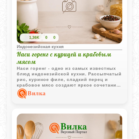
1,36K
0
0
Индонезийская кухня
Наси горенг с курицей и крабовым
мясом
Наси горенг - одно из самых известных
блюд индонезийской кухни. Рассыпчатый
рис, куриное филе, сладкий перец и
крабовое мясо создают яркое сочетание
вкусов, которое отлично подходит как
Вилка
для семейного ужина, так и для
знакомства с азиатской гастрономией.