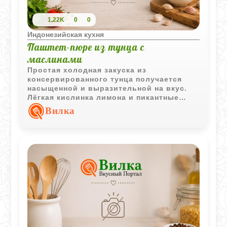
1,22K
0
0
Индонезийская кухня
Паштет-пюре из тунца с
маслинами
Простая холодная закуска из
консервированного тунца получается
насыщенной и выразительной на вкус.
Лёгкая кислинка лимона и пикантные
маслины делают её отличным вариантом
Вилка
для бутербродов и праздничной подачи.