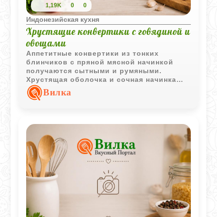
1,19K
0
0
Индонезийская кухня
Хрустящие конвертики с говядиной и
овощами
Аппетитные конвертики из тонких
блинчиков с пряной мясной начинкой
получаются сытными и румяными.
Хрустящая оболочка и сочная начинка
делают их отличной горячей закуской
Вилка
или самостоятельным блюдом.