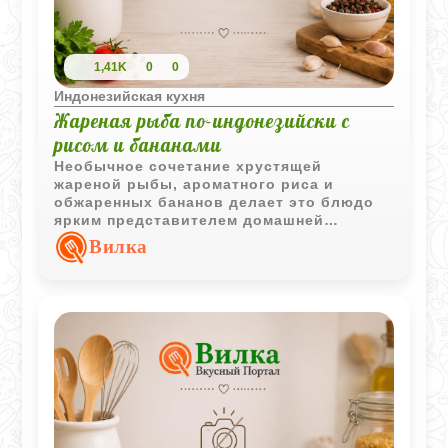
1,41K
0
0
Индонезийская кухня
Жареная рыба по-индонезийски с
рисом и бананами
Необычное сочетание хрустящей
жареной рыбы, ароматного риса и
обжаренных бананов делает это блюдо
ярким представителем домашней
индонезийской кухни. Контраст вкусов
Вилка
придаёт ему особый характер.