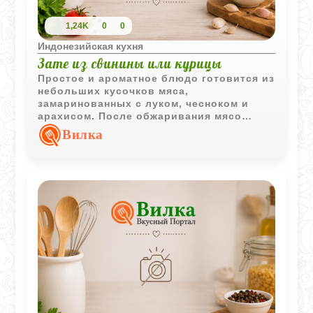
1,24K
0
0
Индонезийская кухня
Зате из свинины или курицы
Простое и ароматное блюдо готовится из
небольших кусочков мяса,
замаринованных с луком, чесноком и
арахисом. После обжаривания мясо
приобретает аппетитную корочку и
Вилка
насыщенный вкус.