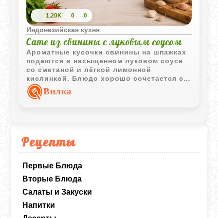
1,20K
0
0
Индонезийская кухня
Сате из свинины с луковым соусом
Ароматные кусочки свинины на шпажках
подаются в насыщенном луковом соусе
со сметаной и лёгкой лимонной
кислинкой. Блюдо хорошо сочетается с
рассыпчатым рисом и подходит как для
Вилка
семейного ужина, так и для праздничного
стола.
Рецепты
Первые Блюда
Вторые Блюда
Салаты и Закуски
Напитки