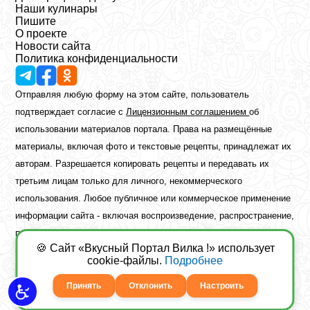
Наши кулинары
Пишите
О проекте
Новости сайта
Политика конфиденциальности
Отправляя любую форму на этом сайте, пользователь
подтверждает согласие с
Лицензионным соглашением
об
использовании материалов портала. Права на размещённые
материалы, включая фото и текстовые рецепты, принадлежат их
авторам. Разрешается копировать рецепты и передавать их
третьим лицам только для личного, некоммерческого
использования. Любое публичное или коммерческое применение
информации сайта - включая воспроизведение, распространение,
публикацию или обработку - возможно лишь при наличии
🍪 Сайт «Вкусный Портал Вилка !» использует
предварительного письменного разрешения правообладателя.
cookie-файлы.
Подробнее
Copyright ©2026 Вкусный Портал Вилка
Сайт построен
freebrush.net
Принять
Отклонить
Настроить