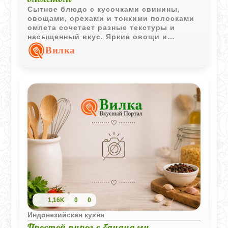
Сытное блюдо с кусочками свинины,
овощами, орехами и тонкими полосками
омлета сочетает разные текстуры и
насыщенный вкус. Яркие овощи и
лимонный сок делают его особенно
Вилка
выразительным.
1,16K
0
0
Индонезийская кухня
Простой пирог с бананами