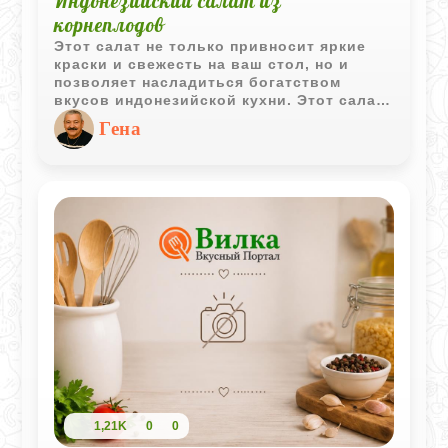
Индонезийский салат из
корнеплодов
Этот салат не только привносит яркие
краски и свежесть на ваш стол, но и
позволяет насладиться богатством
вкусов индонезийской кухни. Этот салат
сочетает свежие и хрустящие
Гена
корнеплоды, и пикантными соусами,
создавая поистине уникальное вкусовое
сочетание.
1,21K
0
0