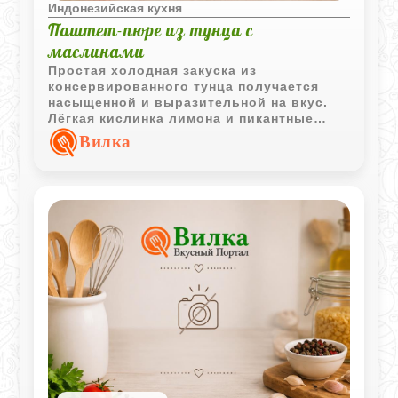
Индонезийская кухня
Паштет-пюре из тунца с
маслинами
Простая холодная закуска из
консервированного тунца получается
насыщенной и выразительной на вкус.
Лёгкая кислинка лимона и пикантные
маслины делают её отличным вариантом
Вилка
для бутербродов и праздничной подачи.