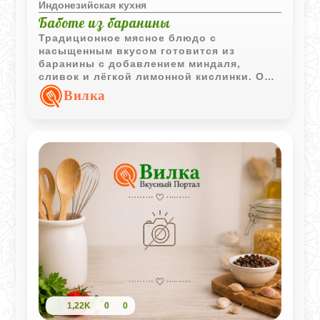
Индонезийская кухня
Баботе из баранины
Традиционное мясное блюдо с
насыщенным вкусом готовится из
баранины с добавлением миндаля,
сливок и лёгкой лимонной кислинки. Оно
получается сочным и хорошо сочетается
Вилка
с рисом и свежими овощами.
1,22K
0
0