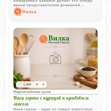
обжаренных бананов делает это блюдо
ярким представителем домашней
индонезийской кухни. Контраст вкусов
Вилка
придаёт ему особый характер.
1,36K
0
0
Индонезийская кухня
Наси горенг с курицей и крабовым
мясом
Наси горенг - одно из самых известных