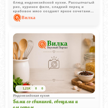
блюд индонезийской кухни. Рассыпчатый
рис, куриное филе, сладкий перец и
крабовое мясо создают яркое сочетание
вкусов, которое отлично подходит как
Вилка
для семейного ужина, так и для
знакомства с азиатской гастрономией.
1,21K
0
0
Индонезийская кухня
Бами со свининой, овощами и
омлетом