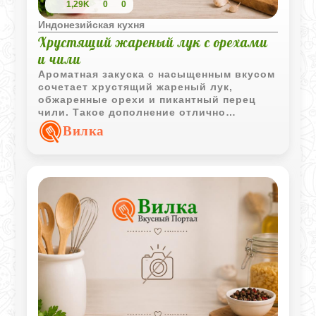
1,29K
0
0
Индонезийская кухня
Хрустящий жареный лук с орехами
и чили
Ароматная закуска с насыщенным вкусом
сочетает хрустящий жареный лук,
обжаренные орехи и пикантный перец
чили. Такое дополнение отлично
подходит к мясным блюдам, рису и
Вилка
овощным гарнирам.