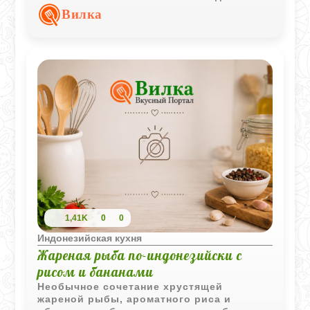
соус более мягким и гармоничным.
Вилка
1,41K
0
0
Индонезийская кухня
Жареная рыба по-индонезийски с
рисом и бананами
Необычное сочетание хрустящей
жареной рыбы, ароматного риса и