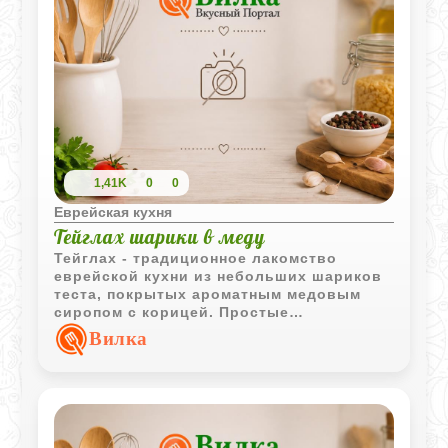
1,41K
0
0
Еврейская кухня
Тейглах шарики в меду
Тейглах - традиционное лакомство
еврейской кухни из небольших шариков
теста, покрытых ароматным медовым
сиропом с корицей. Простые
ингредиенты превращаются в
Вилка
насыщенный десерт с характерным
медовым вкусом и приятной текстурой.