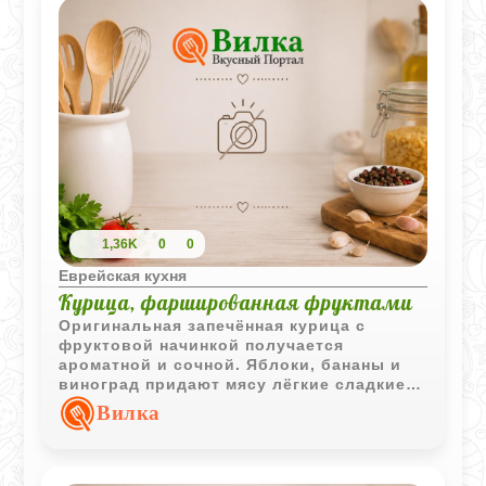
1,36K
0
0
Еврейская кухня
Курица, фаршированная фруктами
Оригинальная запечённая курица с
фруктовой начинкой получается
ароматной и сочной. Яблоки, бананы и
виноград придают мясу лёгкие сладкие
нотки и делают блюдо особенно
Вилка
интересным для праздничного стола.