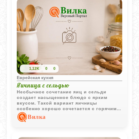
1,12K
0
0
Еврейская кухня
Яичница с сельдью
Необычное сочетание яиц и сельди
создает насыщенное блюдо с ярким
вкусом. Такой вариант яичницы
особенно хорошо сочетается с горячим
отварным картофелем и подходит для
Вилка
сытного домашнего обеда.