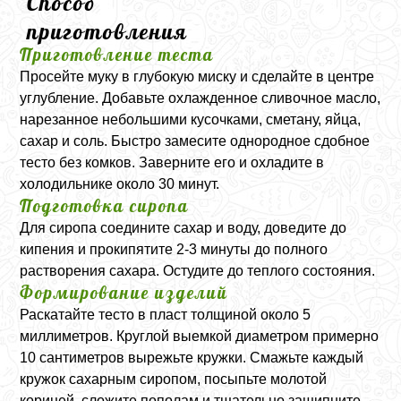
Способ
приготовления
Приготовление теста
Просейте муку в глубокую миску и сделайте в центре
углубление. Добавьте охлажденное сливочное масло,
нарезанное небольшими кусочками, сметану, яйца,
сахар и соль. Быстро замесите однородное сдобное
тесто без комков. Заверните его и охладите в
холодильнике около 30 минут.
Подготовка сиропа
Для сиропа соедините сахар и воду, доведите до
кипения и прокипятите 2-3 минуты до полного
растворения сахара. Остудите до теплого состояния.
Формирование изделий
Раскатайте тесто в пласт толщиной около 5
миллиметров. Круглой выемкой диаметром примерно
10 сантиметров вырежьте кружки. Смажьте каждый
кружок сахарным сиропом, посыпьте молотой
корицей, сложите пополам и тщательно защипните