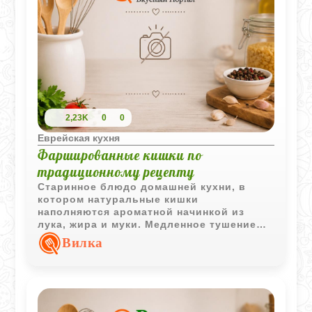
2,23K
0
0
Еврейская кухня
Фаршированные кишки по
традиционному рецепту
Старинное блюдо домашней кухни, в
котором натуральные кишки
наполняются ароматной начинкой из
лука, жира и муки. Медленное тушение
делает начинку сочной, а подливку
Вилка
насыщенной и ароматной.