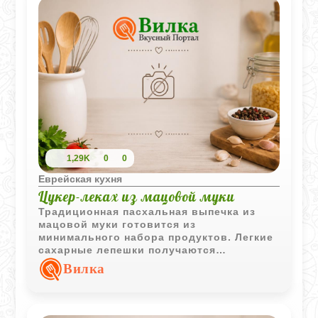
1,29K
0
0
Еврейская кухня
Цукер-леках из мацовой муки
Традиционная пасхальная выпечка из
мацовой муки готовится из
минимального набора продуктов. Легкие
сахарные лепешки получаются
воздушными и хорошо подходят к чаю
Вилка
или кофе.