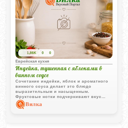
1,86K
0
0
Еврейская кухня
Индейка, тушенная с яблоками в
винном соусе
Сочетание индейки, яблок и ароматного
винного соуса делает это блюдо
выразительным и насыщенным.
Фруктовые нотки подчеркивают вкус
мяса, а густой соус превращает простые
Вилка
ингредиенты в эффектное горячее
блюдо.