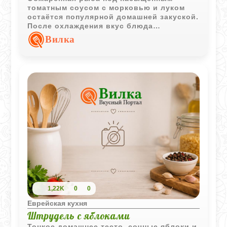
томатным соусом с морковью и луком
остаётся популярной домашней закуской.
После охлаждения вкус блюда
становится ещё более выразительным и
Вилка
гармоничным.
1,22K
0
0
Еврейская кухня
Штрудель с яблоками
Тонкое домашнее тесто, сочные яблоки и