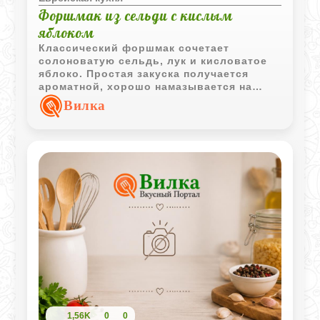
Форшмак из сельди с кислым
яблоком
Классический форшмак сочетает
солоноватую сельдь, лук и кисловатое
яблоко. Простая закуска получается
ароматной, хорошо намазывается на
хлеб и отлично подходит для
Вилка
повседневного или праздничного стола.
1,56K
0
0