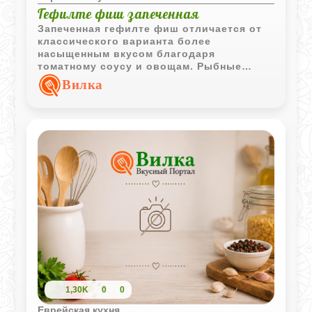
Гефилте фиш запеченная
Запеченная гефилте фиш отличается от
классического варианта более
насыщенным вкусом благодаря
томатному соусу и овощам. Рыбные
шарики получаются сочными,
Вилка
ароматными и подходят как для
праздничного, так и для повседневного
стола.
1,30K
0
0
Еврейская кухня