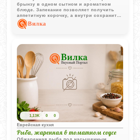
брынзу в одном сытном и ароматном
блюде. Запекание позволяет получить
аппетитную корочку, а внутри сохранить
мягкую и сочную структуру.
Вилка
1,13K
0
0
Еврейская кухня
Рыба, жаренная в томатном соусе
Обжаренная рыба под насыщенным