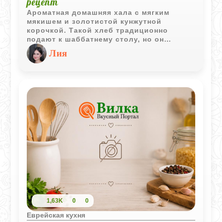
рецепт
Ароматная домашняя хала с мягким
мякишем и золотистой кунжутной
корочкой. Такой хлеб традиционно
подают к шаббатнему столу, но он
прекрасно подходит и для любого
Лия
семейного ужина.
1,63K
0
0
Еврейская кухня