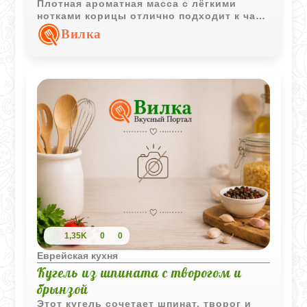
Плотная ароматная масса с лёгкими
нотками корицы отлично подходит к чаю
и долго сохраняет свой вкус.
Вилка
1,35K
0
0
Еврейская кухня
Кугель из шпината с творогом и
брынзой
Этот кугель сочетает шпинат, творог и