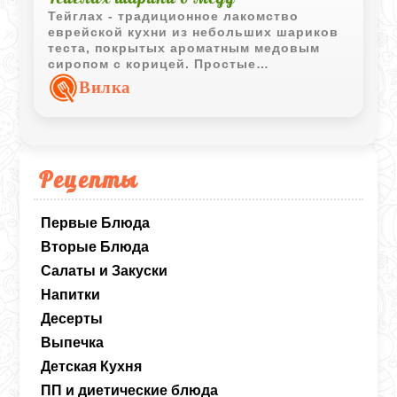
Тейглах - традиционное лакомство
еврейской кухни из небольших шариков
теста, покрытых ароматным медовым
сиропом с корицей. Простые
ингредиенты превращаются в
Вилка
насыщенный десерт с характерным
медовым вкусом и приятной текстурой.
Рецепты
Первые Блюда
Вторые Блюда
Салаты и Закуски
Напитки
Десерты
Выпечка
Детская Кухня
ПП и диетические блюда