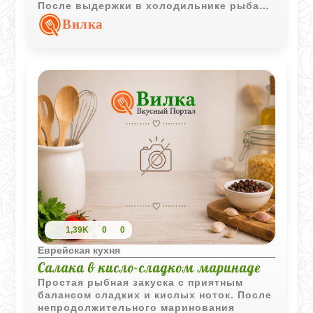
После выдержки в холодильнике рыба
становится ещё аппетитнее и отлично
Вилка
сочетается с картофельным гарниром.
1,39K
0
0
Еврейская кухня
Салака в кисло-сладком маринаде
Простая рыбная закуска с приятным
балансом сладких и кислых ноток. После
непродолжительного маринования