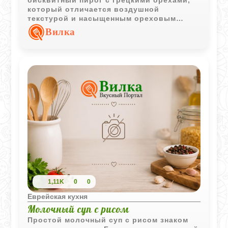
бисквитный пирог с грецкими орехами,
который отличается воздушной
текстурой и насыщенным ореховым
вкусом. Такая выпечка хорошо подходит
Вилка
как для семейного чаепития, так и для
праздничного стола.
1,11K
0
0
Еврейская кухня
Молочный суп с рисом
Простой молочный суп с рисом знаком