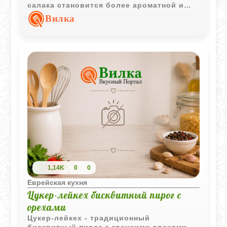
салака становится более ароматной и
отлично подходит как для
Вилка
повседневного, так и для праздничного
стола.
1,14K
0
0
Еврейская кухня
Цукер-лейкех бисквитный пирог с
орехами
Цукер-лейкех - традиционный