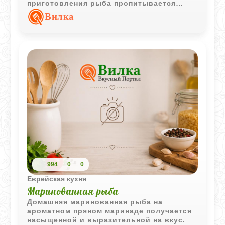
приготовления рыба пропитывается
ароматами лука, моркови и свеклы,
Вилка
приобретая насыщенный вкус и мягкую
текстуру.
994
0
0
Еврейская кухня
Маринованная рыба
Домашняя маринованная рыба на
ароматном пряном маринаде получается
насыщенной и выразительной на вкус.