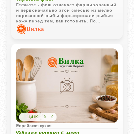
Гефилте - фиш означает фаршированный
и первоначально этой смесью из мелко
порезанной рыбы фаршировали рыбью
кожу перед тем, как готовить. По
прошествии столетий это блюдо стало
Вилка
готовиться в виде шариков нарезанной
рыбы, которые подают на закуску перед
большинством еврейских праздников,
включая Шаббат, Песах и Рош Хашана.
1,41K
0
0
Еврейская кухня
Тейглах шарики в меду