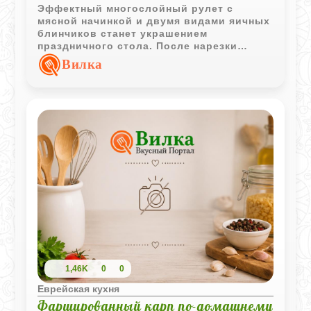
Эффектный многослойный рулет с
мясной начинкой и двумя видами яичных
блинчиков станет украшением
праздничного стола. После нарезки
блюдо выглядит особенно красиво
Вилка
благодаря контрастным слоям.
1,46K
0
0
Еврейская кухня
Фаршированный карп по-домашнему