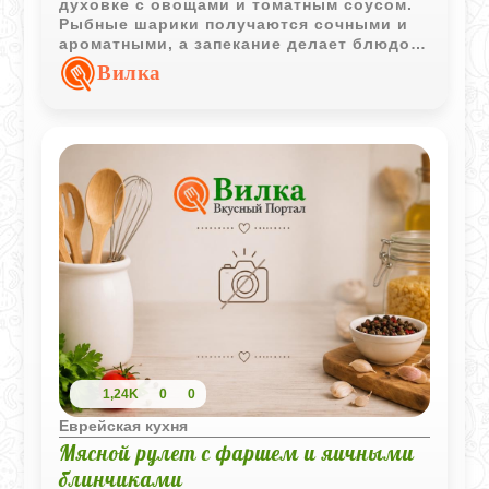
духовке с овощами и томатным соусом.
Рыбные шарики получаются сочными и
ароматными, а запекание делает блюдо
особенно удобным для семейного и
Вилка
праздничного стола.
1,24K
0
0
Еврейская кухня
Мясной рулет с фаршем и яичными
блинчиками