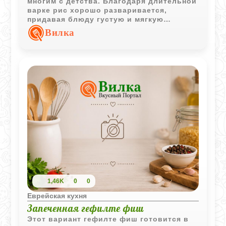
многим с детства. Благодаря длительной
варке рис хорошо разваривается,
придавая блюду густую и мягкую
консистенцию.
Вилка
1,46K
0
0
Еврейская кухня
Запеченная гефилте фиш
Этот вариант гефилте фиш готовится в