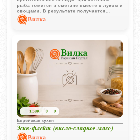
рыба томится в сметане вместе с луком и
овощами. В результате получается
насыщенное блюдо с мягким вкусом и
Вилка
ароматной подливой.
1,58K
0
0
Еврейская кухня
Эсик-флейш (кисло-сладкое мясо)
Вилка