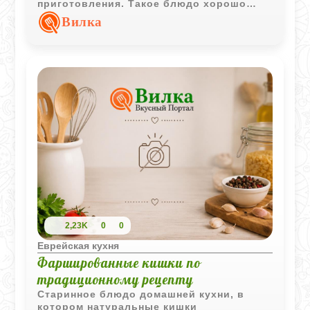
приготовления. Такое блюдо хорошо
сочетается с картофелем и свежими или
Вилка
солёными огурцами.
2,23K
0
0
Еврейская кухня
Фаршированные кишки по
традиционному рецепту
Старинное блюдо домашней кухни, в
котором натуральные кишки