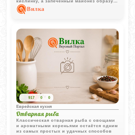
кислинку, а запечённый майонез образует
аппетитную румяную корочку.
Вилка
917
0
0
Еврейская кухня
Отварная рыба
Классическая отварная рыба с овощами
и ароматными кореньями остаётся одним
из самых простых и удачных способов