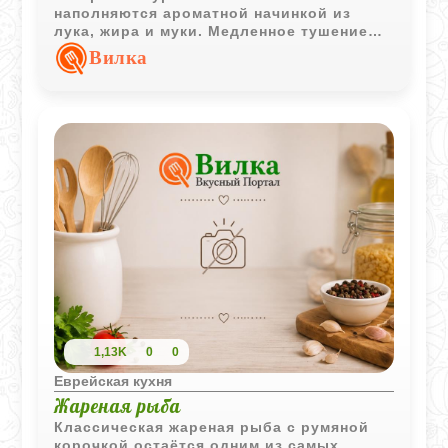
наполняются ароматной начинкой из
лука, жира и муки. Медленное тушение
делает начинку сочной, а подливку
Вилка
насыщенной и ароматной.
1,13K
0
0
Еврейская кухня
Жареная рыба
Классическая жареная рыба с румяной
корочкой остаётся одним из самых