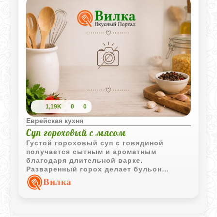
1,19K
0
0
Еврейская кухня
Суп гороховый с мясом
Густой гороховый суп с говядиной
получается сытным и ароматным
благодаря длительной варке.
Разваренный горох делает бульон
насыщенным, а мясо на кости придает
Вилка
блюду выразительный вкус.