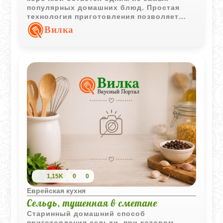
популярных домашних блюд. Простая
технология приготовления позволяет
сохранить сочность рыбы и её
Вилка
естественный вкус.
1,15K
0
0
Еврейская кухня
Сельдь, тушенная в сметане
Старинный домашний способ
приготовления сельди, при котором