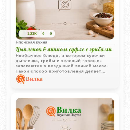
1,23K
0
0
Японская кухня
Цыпленок в яичном суфле с грибами
Необычное блюдо, в котором кусочки
цыпленка, грибы и зеленый горошек
запекаются в воздушной яичной массе.
Такой способ приготовления делает
блюдо одновременно сытным и очень
Вилка
интересным по текстуре.