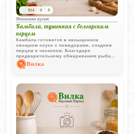
914
0
0
Японская кухня
Камбала, тушенная с болгарским
перцем
Камбала готовится в насыщенном
овощном соусе с помидорами, сладким
перцем и чесноком. Благодаря
предварительному обжариванию рыба
сохраняет форму и приобретает более
Вилка
выразительный вкус.