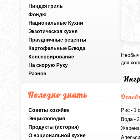
Ниндзя гриль
Фондю
Национальные Кухни
Экзотическая кухня
Праздничные рецепты
Картофельные Блюда
Необычн
Консервирование
для хол
На скорую Руку
Разное
Инг
Полезно знать
Основ
Советы хозяйке
Рис - 1 
Энциклопедия
Вода - 
Продукты (история)
Жареная
О национальной кухне
Апельси