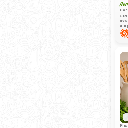
Ле
Лёг
све
не
инг
вку
Япо