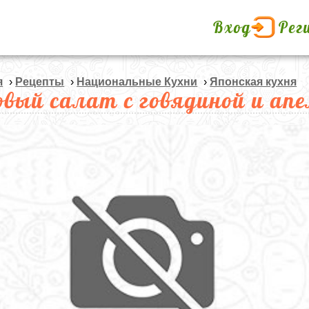
Вход
Рег
я
›
Рецепты
›
Национальные Кухни
›
Японская кухня
овый салат с говядиной и ап