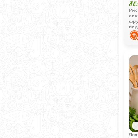
Яб
Рис
соч
фру
под
Япо