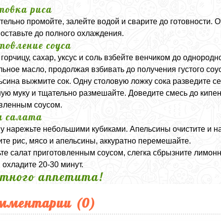
товка риса
тельно промойте, залейте водой и сварите до готовности. 
 оставьте до полного охлаждения.
товление соуса
 горчицу, сахар, уксус и соль взбейте венчиком до однородн
льное масло, продолжая взбивать до получения густого соу
ьсина выжмите сок. Одну столовую ложку сока разведите 
ную муку и тщательно размешайте. Доведите смесь до кипен
вленным соусом.
а салата
у нарежьте небольшими кубиками. Апельсины очистите и на
те рис, мясо и апельсины, аккуратно перемешайте.
те салат приготовленным соусом, слегка сбрызните лимон
 охладите 20-30 минут.
тного аппетита!
мментарии (
0
)