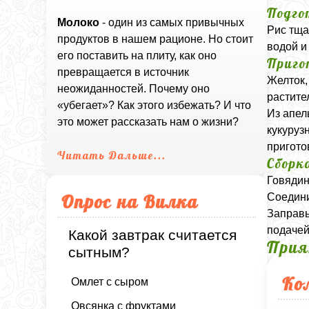
Подго
Молоко
- один из самых привычных
Рис тща
продуктов в нашем рационе. Но стоит
водой и
его поставить на плиту, как оно
Приго
превращается в источник
Желток,
неожиданностей. Почему оно
растите
«убегает»? Как этого избежать? И что
Из апел
это может рассказать нам о жизни?
кукуруз
пригото
Читать Дальше...
Сборк
Говядин
Опрос на Вилка
Соедини
Заправь
подачей
Какой завтрак считается
Прия
сытным?
Ко
Омлет с сыром
Овсянка с фруктами