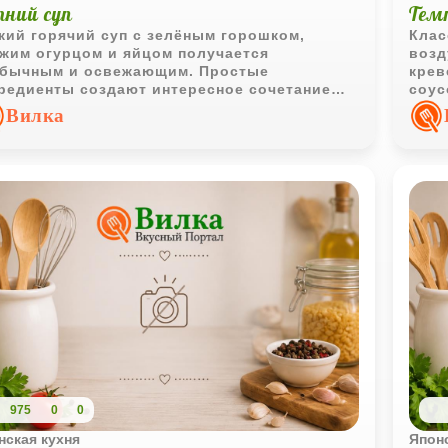
тний суп
Темп
кий горячий суп с зелёным горошком,
Клас
жим огурцом и яйцом получается
возд
обычным и освежающим. Простые
крев
редиенты создают интересное сочетание
соус
сов для летнего меню.
пред
Вилка
975
0
0
нская кухня
Японс