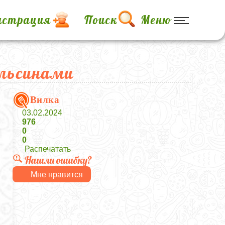
истрация
Поиск
Меню
ельсинами
Вилка
03.02.2024
976
0
0
Распечатать
Нашли ошибку?
Мне нравится