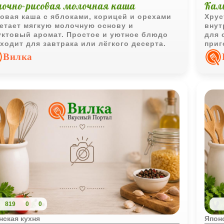
лочно-рисовая молочная каша
Кал
овая каша с яблоками, корицей и орехами
Хрус
етает мягкую молочную основу и
внут
ктовый аромат. Простое и уютное блюдо
для 
ходит для завтрака или лёгкого десерта.
приг
аппе
Вилка
819
0
0
нская кухня
Японс