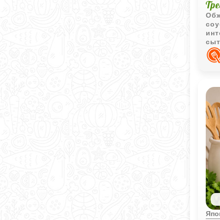
Тр
Обж
соу
инт
сыт
Япо