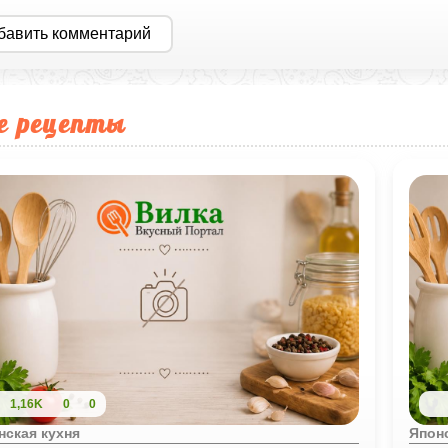
бавить комментарий
е рецепты
1,16K
0
0
нская кухня
Японс