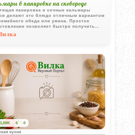
ьмары в панировке на сковороде
тящая панировка и сочные кальмары
ри делают это блюдо отличным вариантом
семейного обеда или ужина. Простое
отовление позволяет быстро получить
титное горячее блюдо.
Вилка
1,09K
0
0
кая кухня