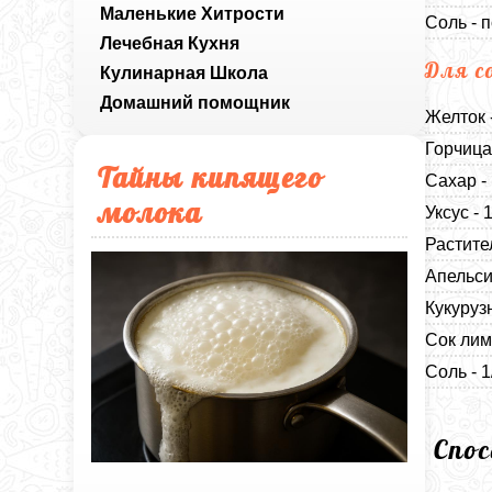
Маленькие Хитрости
Соль - п
Лечебная Кухня
Для с
Кулинарная Школа
Домашний помощник
Желток 
Горчица
Тайны кипящего
Сахар -
молока
Уксус -
Растите
Апельси
Кукуруз
Сок лим
Соль - 
Спо