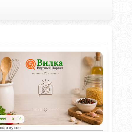
999
0
0
кая кухня