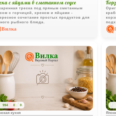
еска с яйцами в сметанном соусе
Корз
аренная треска под пряным сметанным
Ориг
сом с горчицей, хреном и яйцами -
краб
ересное сочетание простых продуктов для
корз
ного рыбного блюда.
подх
Вилка
994
0
0
нская кухня
Японс