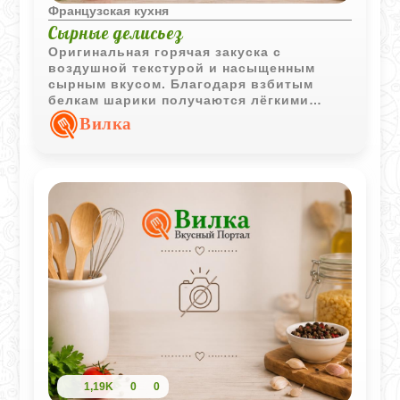
Французская кухня
Сырные делисьез
Оригинальная горячая закуска с
воздушной текстурой и насыщенным
сырным вкусом. Благодаря взбитым
белкам шарики получаются лёгкими
внутри, а хрустящая панировка делает их
Вилка
особенно аппетитными.
1,19K
0
0