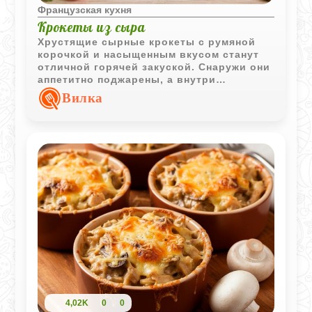
Французская кухня
Крокеты из сыра
Хрустящие сырные крокеты с румяной
корочкой и насыщенным вкусом станут
отличной горячей закуской. Снаружи они
аппетитно поджарены, а внутри
сохраняют мягкую сырную текстуру.
Вилка
4,02K
0
0