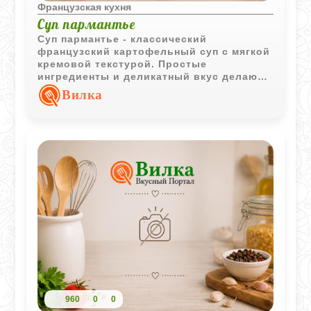
Французская кухня
Суп пармантье
Суп пармантье - классический
французский картофельный суп с мягкой
кремовой текстурой. Простые
ингредиенты и деликатный вкус делают
его отличным вариантом для уютного
Вилка
домашнего обеда.
960
0
0