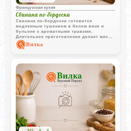
Французская кухня
Свинина по-бордоски
Свинина по-бордоски готовится
медленным тушением в белом вине и
бульоне с ароматными травами.
Длительное приготовление делает мясо
мягким и сочным, а уваренный соус
Вилка
приобретает насыщенный вкус и аромат.
927
0
0