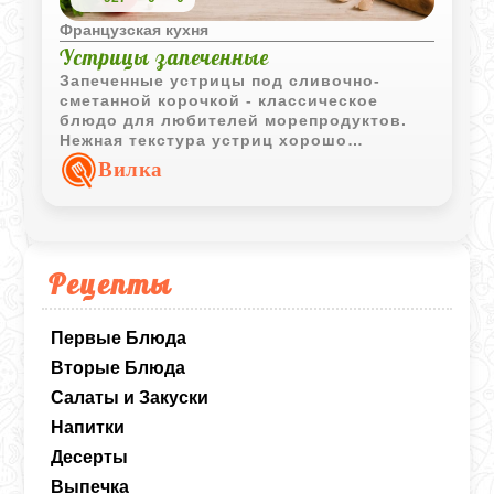
Французская кухня
Устрицы запеченные
Запеченные устрицы под сливочно-
сметанной корочкой - классическое
блюдо для любителей морепродуктов.
Нежная текстура устриц хорошо
сочетается с хрустящей панировкой и
Вилка
сливочным вкусом.
Рецепты
Первые Блюда
Вторые Блюда
Салаты и Закуски
Напитки
Десерты
Выпечка