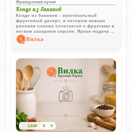
Французская кухня
Конде из бананов
Конде из бананов - оригинальный
фруктовый десерт, в котором нежная
рисовая основа сочетается с фруктами в
легком сахарном сиропе. Яркая подача и
разнообразие вкусов делают это блюдо
Вилка
достойным украшением десертного
стола.
1,03K
0
0