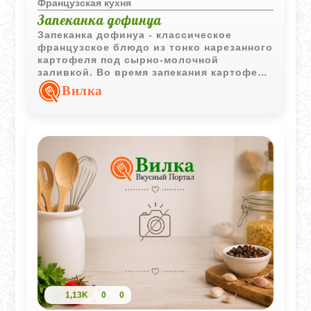
Французская кухня
Запеканка дофинуа
Запеканка дофинуа - классическое
французское блюдо из тонко нарезанного
картофеля под сырно-молочной
заливкой. Во время запекания картофель
становится мягким, а сверху образуется
Вилка
аппетитная румяная корочка.
1,13K
0
0