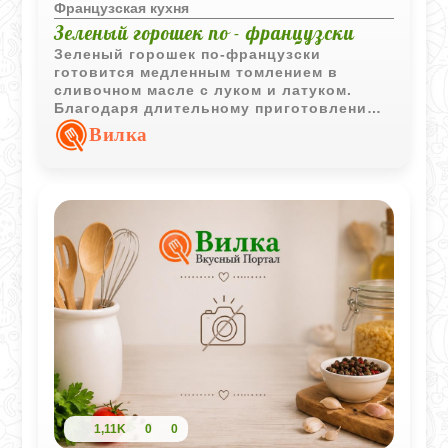
Французская кухня
Зеленый горошек по - французски
Зеленый горошек по-французски
готовится медленным томлением в
сливочном масле с луком и латуком.
Благодаря длительному приготовлению
овощи приобретают насыщенный вкус и
Вилка
мягкую текстуру.
1,11K
0
0