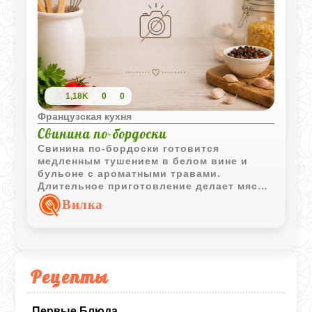
1,18K
0
0
Французская кухня
Свинина по-бордоски
Свинина по-бордоски готовится
медленным тушением в белом вине и
бульоне с ароматными травами.
Длительное приготовление делает мясо
мягким и сочным, а уваренный соус
Вилка
приобретает насыщенный вкус и аромат.
Рецепты
Первые Блюда