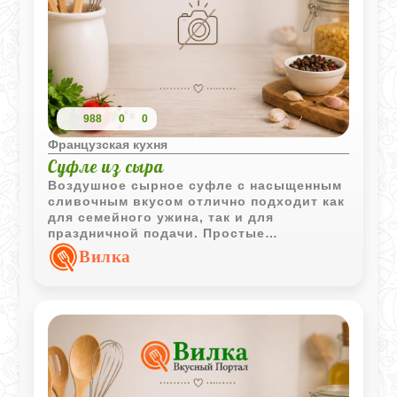
988
0
0
Французская кухня
Суфле из сыра
Воздушное сырное суфле с насыщенным
сливочным вкусом отлично подходит как
для семейного ужина, так и для
праздничной подачи. Простые
ингредиенты создают лёгкую и пышную
Вилка
текстуру с аппетитной золотистой
корочкой.