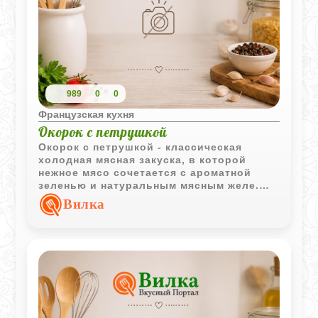
989
0
0
Французская кухня
Окорок с петрушкой
Окорок с петрушкой - классическая
холодная мясная закуска, в которой
нежное мясо сочетается с ароматной
зеленью и натуральным мясным желе.
После охлаждения блюдо приобретает
Вилка
плотную структуру и насыщенный вкус.