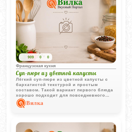
909
0
0
Французская кухня
Суп-пюре из цветной капусты
Лёгкий суп-пюре из цветной капусты с
бархатистой текстурой и простым
составом. Такой вариант первого блюда
хорошо подходит для повседневного
меню и подаётся как в горячем, так и в
Вилка
слегка остывшем виде.