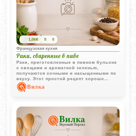
1,06K
0
0
Французская кухня
Раки, сваренные в пиве
Раки, приготовленные в пивном бульоне
с овощами и ароматной зеленью,
получаются сочными и насыщенными по
вкусу. Этот простой рецепт хорошо
подходит как для отдыха на природе, так
Вилка
и для домашнего застолья.