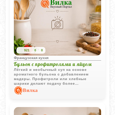
921
0
0
Французская кухня
Бульон с профитролями и яйцом
Лёгкий и необычный суп на основе
ароматного бульона с добавлением
мадеры. Профитроли или хлебные
шарики делают подачу более
интересной, а измельчённые яйца
Вилка
добавляют блюду сытности.