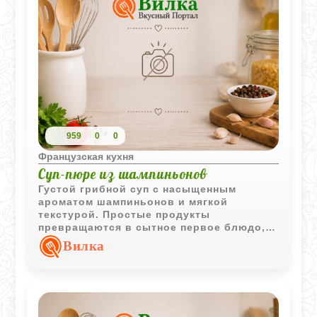
959
0
0
Французская кухня
Суп-пюре из шампиньонов
Густой грибной суп с насыщенным
ароматом шампиньонов и мягкой
текстурой. Простые продукты
превращаются в сытное первое блюдо,
которое особенно хорошо подходит для
Вилка
прохладной погоды.