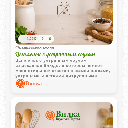
1,20K
0
0
Французская кухня
Цыпленок с устричным соусом
Цыпленок с устричным соусом -
изысканное блюдо, в котором нежное
мясо птицы сочетается с шампиньонами,
устрицами и легкими цитрусовыми
нотками. Такое сочетание характерно для
Вилка
классической европейской кухни и
подходит для особых случаев.