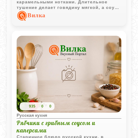
карамельными нотками. Длительное
тушение делает говядину мягкой, а соус
приобретает глубокий и выразительный
Вилка
вкус.
935
0
0
Русская кухня
Рябчики с грибным соусом и
каперсами
Старинное блюдо русской кухни, в