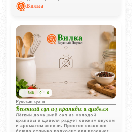
пряным вкусом. Такой суп отлично
Вилка
подходит для семейного обеда.
846
0
0
Русская кухня
Весенний суп из крапивы и щавеля
Лёгкий домашний суп из молодой
крапивы и щавеля радует свежим вкусом
и ароматом зелени. Простое сезонное
блюдо отлично подходит для весеннего