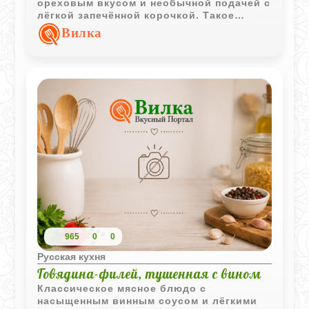
ореховым вкусом и необычной подачей с
лёгкой запечённой корочкой. Такое
блюдо может стать как завтраком, так и
Вилка
самостоятельным десертом.
965
0
0
Русская кухня
Говядина-филей, тушенная с вином
Классическое мясное блюдо с
насыщенным винным соусом и лёгкими