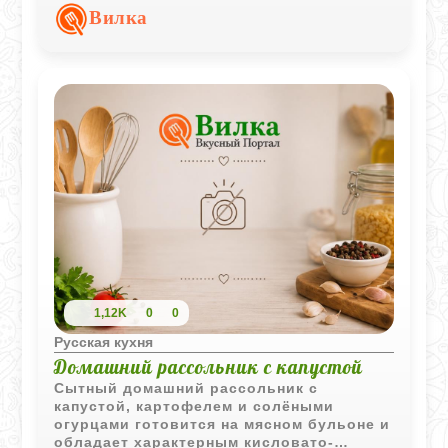
кореньями и пивом. Мясо получается
Вилка
сочным и насыщенным по вкусу.
1,12K
0
0
Русская кухня
Домашний рассольник с капустой
Сытный домашний рассольник с
капустой, картофелем и солёными
огурцами готовится на мясном бульоне и
обладает характерным кисловато-