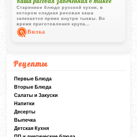
Каша рисовая запеченная в тыкве
Старинное блюдо русской кухни, в
котором сладкая рисовая каша
запекается прямо внутри тыквы. Во
время приготовления крупа
пропитывается ароматом тыквы, изюма и
Вилка
корицы, а подача получается особенно
эффектной.
Рецепты
Первые Блюда
Вторые Блюда
Салаты и Закуски
Напитки
Десерты
Выпечка
Детская Кухня
ПП и диетические блюда