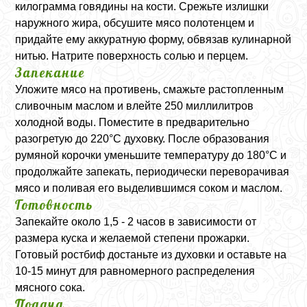
килограмма говядины на кости. Срежьте излишки
наружного жира, обсушите мясо полотенцем и
придайте ему аккуратную форму, обвязав кулинарной
нитью. Натрите поверхность солью и перцем.
Запекание
Уложите мясо на противень, смажьте растопленным
сливочным маслом и влейте 250 миллилитров
холодной воды. Поместите в предварительно
разогретую до 220°C духовку. После образования
румяной корочки уменьшите температуру до 180°C и
продолжайте запекать, периодически переворачивая
мясо и поливая его выделившимся соком и маслом.
Готовность
Запекайте около 1,5 - 2 часов в зависимости от
размера куска и желаемой степени прожарки.
Готовый ростбиф достаньте из духовки и оставьте на
10-15 минут для равномерного распределения
мясного сока.
Подача