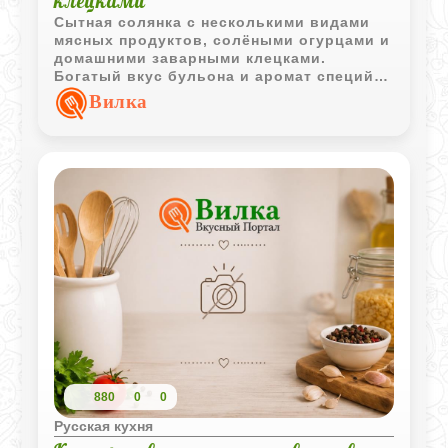
клецками
Сытная солянка с несколькими видами
мясных продуктов, солёными огурцами и
домашними заварными клецками.
Богатый вкус бульона и аромат специй
делают этот суп особенно
Вилка
выразительным.
880
0
0
Русская кухня