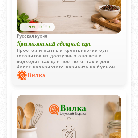
939
0
0
Русская кухня
Крестьянский овощной суп
Простой и сытный крестьянский суп
готовится из доступных овощей и
подходит как для постного, так и для
более наваристого варианта на бульоне.
Блюдо отличается насыщенным
Вилка
овощным вкусом и домашним ароматом.