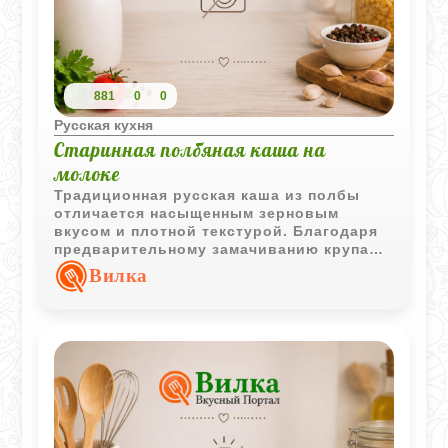
881
0
0
Русская кухня
Старинная полбяная каша на
молоке
Традиционная русская каша из полбы
отличается насыщенным зерновым
вкусом и плотной текстурой. Благодаря
предварительному замачиванию крупа
становится мягче, сохраняя при этом
Вилка
форму каждого зёрнышка.