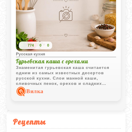
774
0
0
Русская кухня
Гурьевская каша с орехами
Знаменитая гурьевская каша считается
одним из самых известных десертов
русской кухни. Слои манной каши,
сливочных пенок, орехов и сладких
дополнений создают богатый вкус и
Вилка
эффектную подачу.
Рецепты