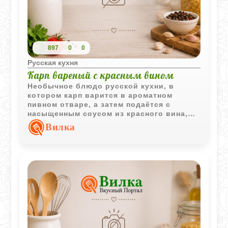
897
0
0
Русская кухня
Карп вареный с красным вином
Необычное блюдо русской кухни, в
котором карп варится в ароматном
пивном отваре, а затем подаётся с
насыщенным соусом из красного вина,
изюма и маринованной вишни. Такое
Вилка
сочетание создаёт выразительный
сладко-кислый вкус.