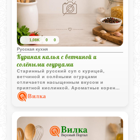
1,08K
0
0
Русская кухня
Куриная калья с ветчиной и
солёными огурцами
Старинный русский суп с курицей,
ветчиной и солёными огурцами
отличается насыщенным вкусом и
приятной кислинкой. Ароматные коренья
и огуречный рассол делают блюдо
Вилка
особенно выразительным.