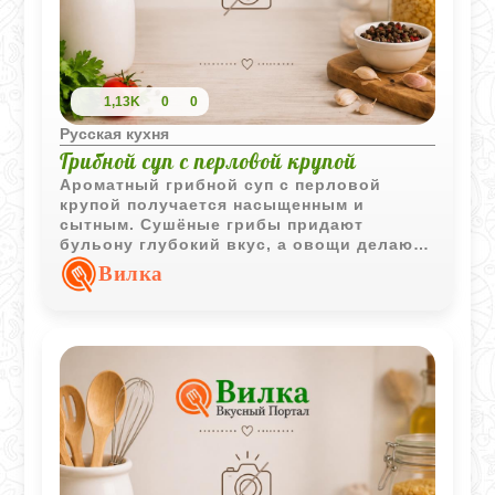
1,13K
0
0
Русская кухня
Грибной суп с перловой крупой
Ароматный грибной суп с перловой
крупой получается насыщенным и
сытным. Сушёные грибы придают
бульону глубокий вкус, а овощи делают
блюдо особенно домашним и уютным.
Вилка