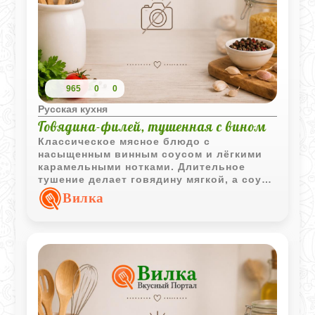
965
0
0
Русская кухня
Говядина-филей, тушенная с вином
Классическое мясное блюдо с
насыщенным винным соусом и лёгкими
карамельными нотками. Длительное
тушение делает говядину мягкой, а соус
приобретает глубокий и выразительный
Вилка
вкус.