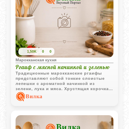
1,50K
0
0
Марокканская кухня
Ргаиф с мясной начинкой и зеленью
Традиционные марокканские ргаифы
представляют собой тонкие слоистые
лепешки с ароматной начинкой из
зелени, лука и мяса. Хрустящая корочка и
сочная середина делают эту выпечку
Вилка
отличным дополнением к чашке горячего
мятного чая.