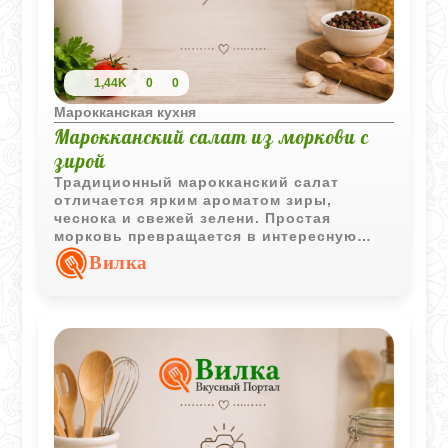
1,44K
0
0
Марокканская кухня
Марокканский салат из моркови с
зирой
Традиционный марокканский салат
отличается ярким ароматом зиры,
чеснока и свежей зелени. Простая
морковь превращается в интересную
закуску с насыщенным и хорошо
Вилка
сбалансированным вкусом.