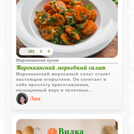
365
0
0
Марокканская кухня
Марокканский морковный салат
Марокканский морковный салат станет
настоящим открытием. Он сочетает в
себе простоту приготовления,
насыщенный вкус и полезные
ингредиенты. Ароматные специи, свежая
Лия
зелень и пикантная ариса превращают
обычную морковь в восточную закуску,
которую хочется готовить снова и снова.