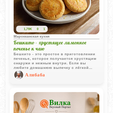
1,79K
0
1
Марокканская кухня
Бешкито - хрустящее лимонное
печенье к чаю
Бешкито - это простое в приготовлении
печенье, которое получается хрустящим
снаружи и нежным внутри. Если вы
любите домашнюю выпечку с лёгкой
цитрусовой ноткой и золотистой
Алибаба
корочкой, то этот рецепт точно для вас.