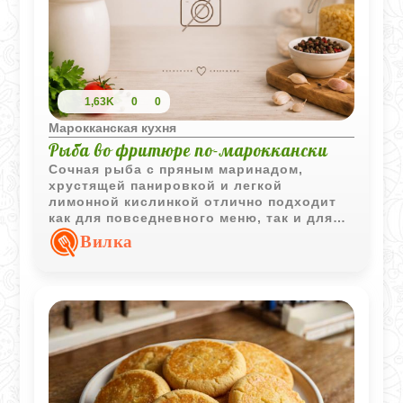
1,63K
0
0
Марокканская кухня
Рыба во фритюре по-мароккански
Сочная рыба с пряным маринадом,
хрустящей панировкой и легкой
лимонной кислинкой отлично подходит
как для повседневного меню, так и для
праздничного стола. Аромат кинзы и
Вилка
восточных специй делает блюдо
особенно выразительным.