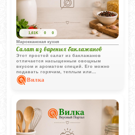
1,61K
0
0
Марокканская кухня
Салат из вареных баклажанов
Этот простой салат из баклажанов
отличается насыщенным овощным
вкусом и ароматом специй. Его можно
подавать горячим, теплым или
полностью охлажденным, каждый
Вилка
вариант раскрывает блюдо по-своему.