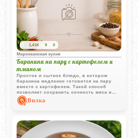
1,41K
0
0
Марокканская кухня
Баранина на пару с картофелем и
тмином
Простое и сытное блюдо, в котором
баранина медленно готовится на пару
вместе с картофелем. Такой способ
позволяет сохранить сочность мяса и
подчеркнуть его естественный вкус, а
Вилка
тмин придает подаче характерный
аромат.