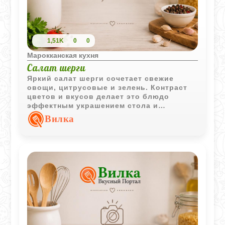
1,51K
0
0
Марокканская кухня
Салат шерги
Яркий салат шерги сочетает свежие
овощи, цитрусовые и зелень. Контраст
цветов и вкусов делает это блюдо
эффектным украшением стола и
отличным дополнением к мясным и
Вилка
рыбным блюдам.