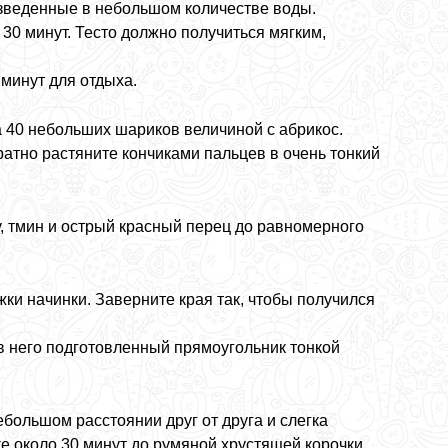
азведенные в небольшом количестве воды.
30 минут. Тесто должно получиться мягким,
 минут для отдыха.
 40 небольших шариков величиной с абрикос.
атно растяните кончиками пальцев в очень тонкий
, тмин и острый красный перец до равномерного
жки начинки. Заверните края так, чтобы получился
в него подготовленный прямоугольник тонкой
ольшом расстоянии друг от друга и слегка
е около 30 минут до румяной хрустящей корочки.