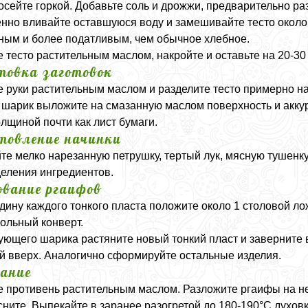
осейте горкой. Добавьте соль и дрожжи, предварительно р
нно вливайте оставшуюся воду и замешивайте тесто около 
ным и более податливым, чем обычное хлебное.
 тесто растительным маслом, накройте и оставьте на 20-30
товка заготовок
 руки растительным маслом и разделите тесто примерно на
шарик выложите на смазанную маслом поверхность и аккур
олщиной почти как лист бумаги.
товление начинки
е мелко нарезанную петрушку, тертый лук, мясную тушенку
еления ингредиентов.
вание ргаифов
дину каждого тонкого пласта положите около 1 столовой ло
ольный конверт.
ующего шарика растяните новый тонкий пласт и заверните 
й вверх. Аналогично сформируйте остальные изделия.
ание
 противень растительным маслом. Разложите ргаифы на неб
ните. Выпекайте в заранее разогретой до 180-190°C духовк