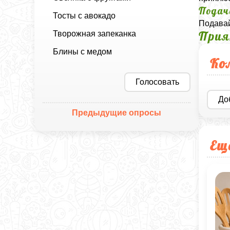
Подач
Тосты с авокадо
Подавай
Прия
Творожная запеканка
Блины с медом
Ко
Голосовать
До
Предыдущие опросы
Ещ