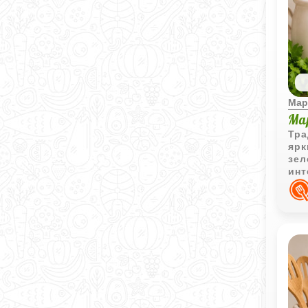
Мар
Ма
Тра
ярк
зел
инт
сба