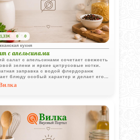
1,33K
0
0
кканская кухня
ат с апельсинами
ий салат с апельсинами сочетает свежесть
овой зелени и яркие цитрусовые нотки.
атная заправка с водой флердоранж
ает блюду особый характер и делает его
чным выбором для праздничного стола.
Вилка