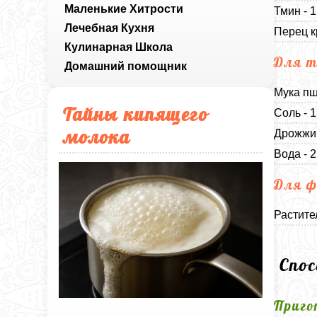
Маленькие Хитрости
Тмин - 
Лечебная Кухня
Перец к
Кулинарная Школа
Для т
Домашний помощник
Мука пш
Тайны кипящего
Соль - 
молока
Дрожжи 
Вода - 
Для ф
Растите
Спо
Приго