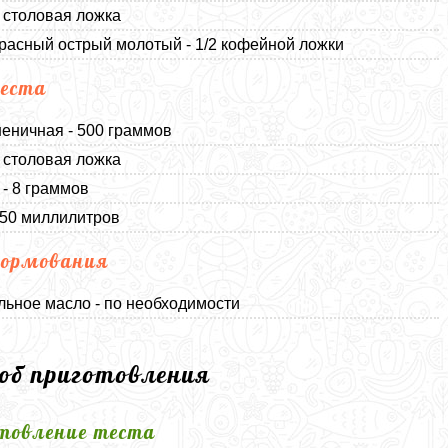
1 столовая ложка
расный острый молотый - 1/2 кофейной ложки
еста
еничная - 500 граммов
1 столовая ложка
- 8 граммов
250 миллилитров
ормования
льное масло - по необходимости
соб приготовления
товление теста