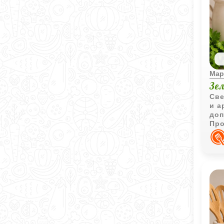
Мар
Зе
Све
и а
доп
Про
уни