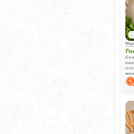
Мар
Ры
Соч
пан
отл
мен
кин
осо