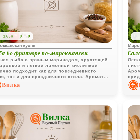
1,63K
0
0
окканская кухня
Маро
ба во фритюре по-мароккански
Сал
ная рыба с пряным маринадом, хрустящей
Легк
ировкой и легкой лимонной кислинкой
лист
ично подходит как для повседневного
Аром
ю, так и для праздничного стола. Аромат
прид
зы и восточных специй делает блюдо
отли
Вилка
бенно выразительным.