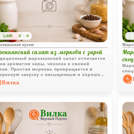
1,44K
0
0
окканская кухня
Маро
рокканский салат из моркови с зирой
Мар
спе
диционный марокканский салат отличается
им ароматом зиры, чеснока и свежей
Маро
ени. Простая морковь превращается в
спец
ересную закуску с насыщенным и хорошо
лансированным вкусом.
Вилка