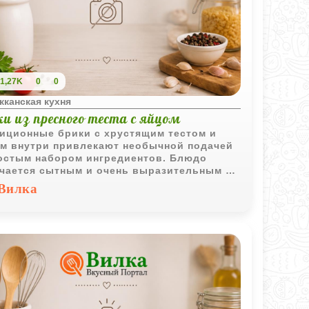
1,27K
0
0
кканская кухня
и из пресного теста с яйцом
иционные брики с хрустящим тестом и
м внутри привлекают необычной подачей
остым набором ингредиентов. Блюдо
чается сытным и очень выразительным по
у.
Вилка