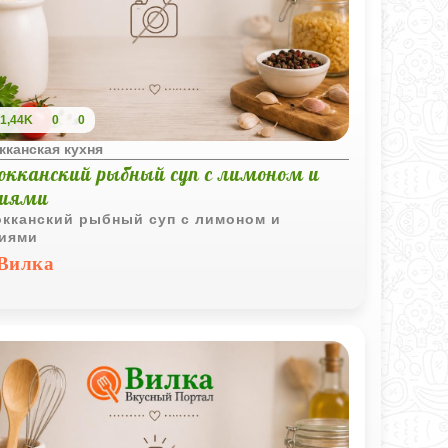
1,44K
0
0
кканская кухня
окканский рыбный суп с лимоном и
циями
кканский рыбный суп с лимоном и
иями
Вилка