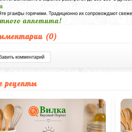
а
те ргаифы горячими. Традиционно их сопровождают свеж
тного аппетита!
мментарии (
0
)
бавить комментарий
е рецепты