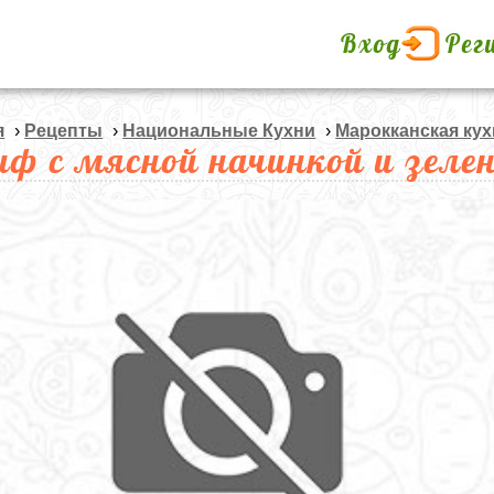
Вход
Рег
я
›
Рецепты
›
Национальные Кухни
›
Марокканская кух
иф с мясной начинкой и зеле