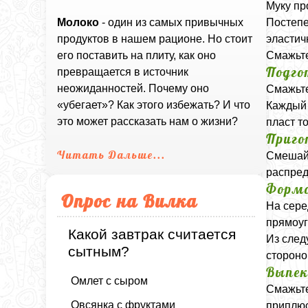
Муку пр
Постепе
Молоко
- один из самых привычных
эластич
продуктов в нашем рационе. Но стоит
Смажьте
его поставить на плиту, как оно
Подго
превращается в источник
неожиданностей. Почему оно
Смажьте
«убегает»? Как этого избежать? И что
Каждый 
это может рассказать нам о жизни?
пласт т
Приго
Читать Дальше...
Смешайт
распред
Формо
Опрос на Вилка
На сере
прямоуг
Какой завтрак считается
Из след
сытным?
стороно
Выпек
Омлет с сыром
Смажьте
Овсянка с фруктами
приплюс