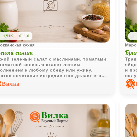
1,51K
0
0
окканская кухня
Маро
леный салат
Брик
жий зеленый салат с маслинами, томатами
Трад
роматной зеленью станет легким
яйцо
олнением к любому обеду или ужину.
и пр
стое сочетание ингредиентов делает его
полу
версальным для повседневного меню.
вкус
Вилка