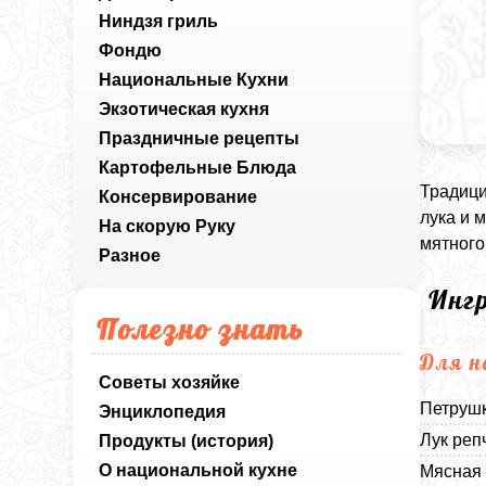
Ниндзя гриль
Фондю
Национальные Кухни
Экзотическая кухня
Праздничные рецепты
Картофельные Блюда
Традици
Консервирование
лука и 
На скорую Руку
мятного
Разное
Инг
Полезно знать
Для н
Советы хозяйке
Петрушк
Энциклопедия
Лук реп
Продукты (история)
О национальной кухне
Мясная 