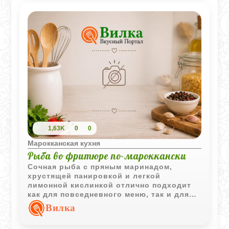
1,63K
0
0
Марокканская кухня
Рыба во фритюре по-мароккански
Сочная рыба с пряным маринадом,
хрустящей панировкой и легкой
лимонной кислинкой отлично подходит
как для повседневного меню, так и для
праздничного стола. Аромат кинзы и
Вилка
восточных специй делает блюдо
особенно выразительным.