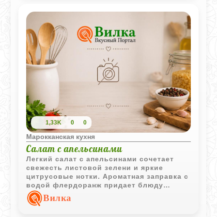
1,33K
0
0
Марокканская кухня
Салат с апельсинами
Легкий салат с апельсинами сочетает
свежесть листовой зелени и яркие
цитрусовые нотки. Ароматная заправка с
водой флердоранж придает блюду
особый характер и делает его отличным
Вилка
выбором для праздничного стола.