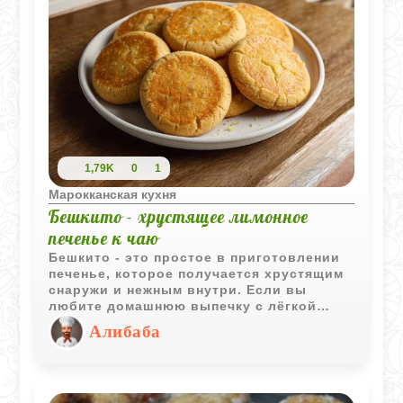
1,79K
0
1
Марокканская кухня
Бешкито - хрустящее лимонное
печенье к чаю
Бешкито - это простое в приготовлении
печенье, которое получается хрустящим
снаружи и нежным внутри. Если вы
любите домашнюю выпечку с лёгкой
цитрусовой ноткой и золотистой
Алибаба
корочкой, то этот рецепт точно для вас.