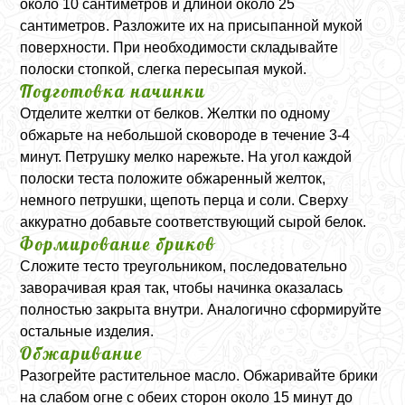
около 10 сантиметров и длиной около 25
сантиметров. Разложите их на присыпанной мукой
поверхности. При необходимости складывайте
полоски стопкой, слегка пересыпая мукой.
Подготовка начинки
Отделите желтки от белков. Желтки по одному
обжарьте на небольшой сковороде в течение 3-4
минут. Петрушку мелко нарежьте. На угол каждой
полоски теста положите обжаренный желток,
немного петрушки, щепоть перца и соли. Сверху
аккуратно добавьте соответствующий сырой белок.
Формирование бриков
Сложите тесто треугольником, последовательно
заворачивая края так, чтобы начинка оказалась
полностью закрыта внутри. Аналогично сформируйте
остальные изделия.
Обжаривание
Разогрейте растительное масло. Обжаривайте брики
на слабом огне с обеих сторон около 15 минут до