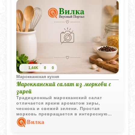
1,44K
0
0
Марокканская кухня
Марокканский салат из моркови с
зирой
Традиционный марокканский салат
отличается ярким ароматом зиры,
чеснока и свежей зелени. Простая
морковь превращается в интересную
закуску с насыщенным и хорошо
Вилка
сбалансированным вкусом.