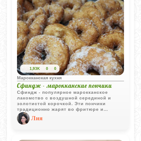
1,93K
0
0
Марокканская кухня
Сфиндж - марокканские пончики
Сфиндж - популярное марокканское
лакомство с воздушной серединой и
золотистой корочкой. Эти пончики
традиционно жарят во фритюре и
подают, обваляв в сахаре, что делает их
Лия
отличным угощением к чаю или кофе.