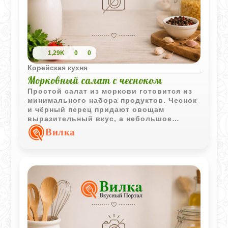
1,29K
0
0
Корейская кухня
Морковный салат с чесноком
Простой салат из моркови готовится из
минимального набора продуктов. Чеснок
и чёрный перец придают овощам
выразительный вкус, а небольшое
настаивание делает закуску более
Вилка
ароматной.