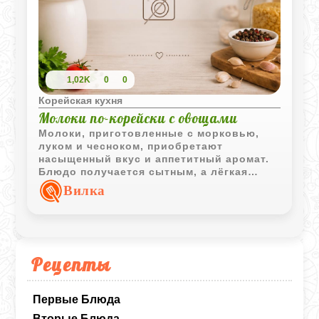
1,02K
0
0
Корейская кухня
Молоки по-корейски с овощами
Молоки, приготовленные с морковью,
луком и чесноком, приобретают
насыщенный вкус и аппетитный аромат.
Блюдо получается сытным, а лёгкая
острота подчёркивает его корейский
Вилка
характер.
Рецепты
Первые Блюда
Вторые Блюда