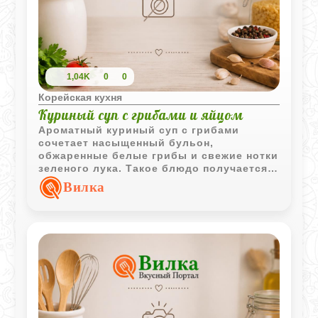
1,04K
0
0
Корейская кухня
Куриный суп с грибами и яйцом
Ароматный куриный суп с грибами
сочетает насыщенный бульон,
обжаренные белые грибы и свежие нотки
зеленого лука. Такое блюдо получается
одновременно легким и сытным, а подача
Вилка
с яйцом делает его еще интереснее.