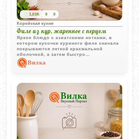
1,03K
0
0
Корейская кухня
Филе из кур, жаренное с перцем
Яркое блюдо с азиатскими нотками, в
котором кусочки куриного филе сначала
покрываются легкой крахмальной
оболочкой, а затем быстро
обжариваются вместе со сладковато-
Вилка
острым перцем и луком. Получается
сочное мясо с насыщенным вкусом и
аппетитным ароматом.