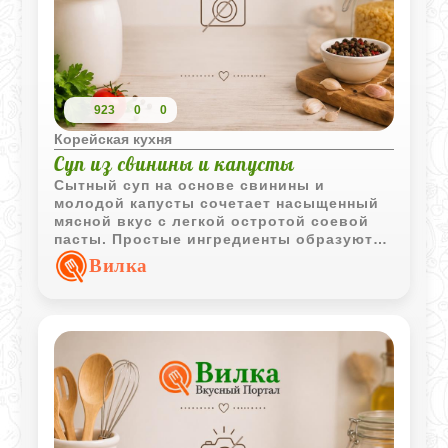
923
0
0
Корейская кухня
Суп из свинины и капусты
Сытный суп на основе свинины и
молодой капусты сочетает насыщенный
мясной вкус с легкой остротой соевой
пасты. Простые ингредиенты образуют
ароматное блюдо, которое хорошо
Вилка
подходит для семейного обеда.