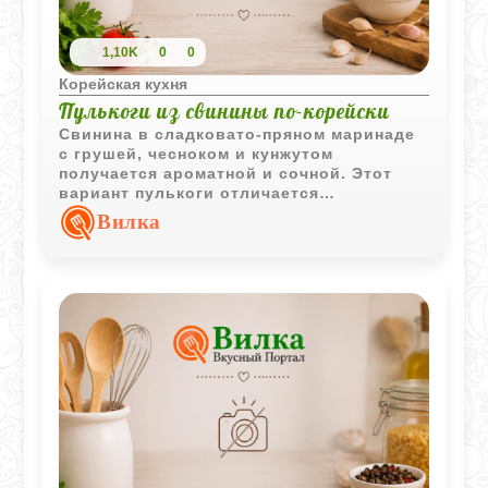
1,10K
0
0
Корейская кухня
Пулькоги из свинины по-корейски
Свинина в сладковато-пряном маринаде
с грушей, чесноком и кунжутом
получается ароматной и сочной. Этот
вариант пулькоги отличается
насыщенным вкусом и отлично подходит
Вилка
для приготовления на мангале или
настольной решётке.