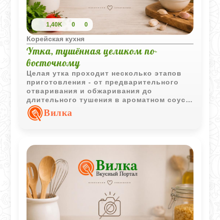
1,40K
0
0
Корейская кухня
Утка, тушённая целиком по-
восточному
Целая утка проходит несколько этапов
приготовления - от предварительного
отваривания и обжаривания до
длительного тушения в ароматном соусе.
Такой способ позволяет получить сочное
Вилка
мясо и насыщенный вкус с характерными
восточными нотами.