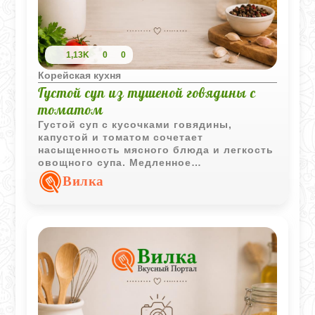
1,13K
0
0
Корейская кухня
Густой суп из тушеной говядины с
томатом
Густой суп с кусочками говядины,
капустой и томатом сочетает
насыщенность мясного блюда и легкость
овощного супа. Медленное
приготовление позволяет ингредиентам
Вилка
хорошо пропитаться вкусами друг друга.