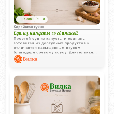
1 000
0
0
Корейская кухня
Суп из капусты со свининой
Простой суп из капусты и свинины
готовится из доступных продуктов и
отличается насыщенным вкусом
благодаря соевому соусу. Длительная
варка делает капусту мягкой, а бульон -
Вилка
ароматным и наваристым.