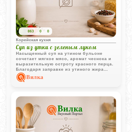
863
0
0
Корейская кухня
Суп из утки с зеленым луком
Насыщенный суп на утином бульоне
сочетает мягкое мясо, аромат чеснока и
выразительную остроту красного перца.
Благодаря заправке из утиного жира
блюдо приобретает глубокий вкус и
Вилка
характерный аппетитный аромат.