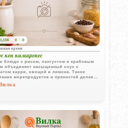
1,15K
0
0
ская кухня
ос кон камаронес
е блюдо с рисом, лангустом и крабовым
м объединяет насыщенный соус с
атом карри, овощей и лимона. Такое
тание морепродуктов и пряностей делает
пт особенно выразительным.
Вилка