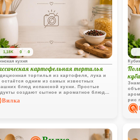
1,18K
0
0
инская кухня
Кубин
ассическая картофельная тортилья
Поль
куб
диционная тортилья из картофеля, лука и
 остаётся одним из самых известных
Знам
ашних блюд испанской кухни. Простые
объе
дукты создают сытное и ароматное блюдо
аром
ппетитной золотистой корочкой.
Вилка
рис 
прио