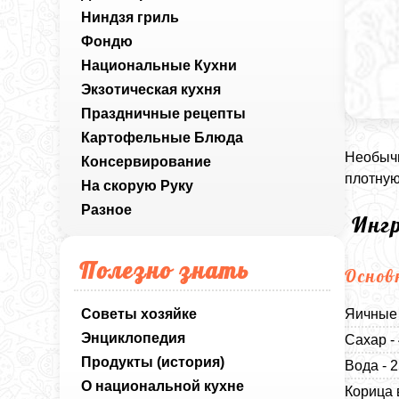
Ниндзя гриль
Фондю
Национальные Кухни
Экзотическая кухня
Праздничные рецепты
Картофельные Блюда
Необычн
Консервирование
плотную
На скорую Руку
Разное
Инг
Полезно знать
Основ
Советы хозяйке
Яичные 
Энциклопедия
Сахар -
Продукты (история)
Вода - 
О национальной кухне
Корица 