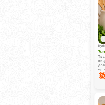
Куб
Кл
Тра
яиц
дом
про
с а