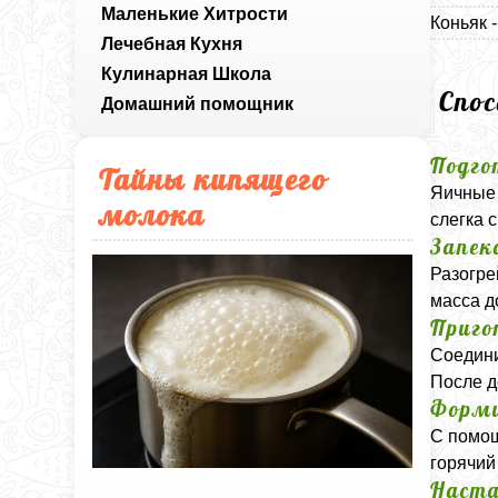
Маленькие Хитрости
Коньяк 
Лечебная Кухня
Кулинарная Школа
Спо
Домашний помощник
Подго
Тайны кипящего
Яичные 
молока
слегка 
Запек
Разогре
масса д
Приго
Соедини
После д
Форми
С помощ
горячий
Наста