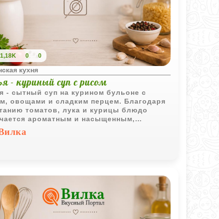
1,18K
0
0
ская кухня
я - куриный суп с рисом
я - сытный суп на курином бульоне с
м, овощами и сладким перцем. Благодаря
танию томатов, лука и курицы блюдо
чается ароматным и насыщенным,
аняя при этом простоту приготовления.
Вилка