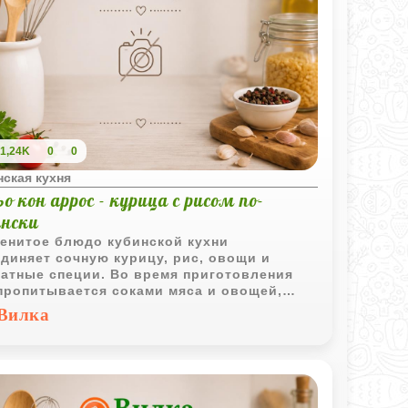
1,24K
0
0
ская кухня
о кон аррос - курица с рисом по-
ински
енитое блюдо кубинской кухни
диняет сочную курицу, рис, овощи и
атные специи. Во время приготовления
пропитывается соками мяса и овощей,
бретая насыщенный вкус и яркий цвет.
Вилка