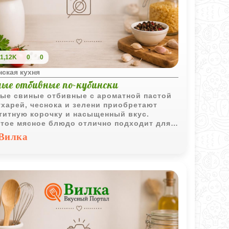
1,12K
0
0
ская кухня
ные отбивные по-кубински
ые свиные отбивные с ароматной пастой
ухарей, чеснока и зелени приобретают
титную корочку и насыщенный вкус.
тое мясное блюдо отлично подходит для
едневного меню.
Вилка