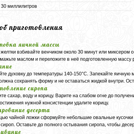
- 30 миллилитров
соб приготовления
товка яичной массы
желтки взбивайте венчиком около 30 минут или миксером 
смажьте маслом и переложите в неё подготовленную массу
ание
йте духовку до температуры 140-150°C. Запекайте яичную м
олжна сохранять форму и не оставаться жидкой внутри. Ост
товление сиропа
те сахар, воду и корицу. Варите на слабом огне до получе
остижения нужной консистенции удалите корицу.
рование десерта
ью чайной ложки сформуйте небольшие овальные кусочки и
 сироп. Оставьте до полного остывания сиропа, чтобы десе
ивание