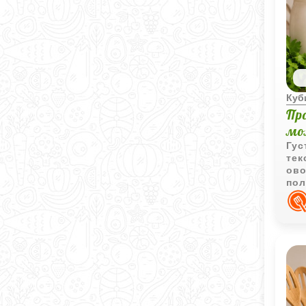
Куб
Пр
мо
Гус
тек
ово
пол
под