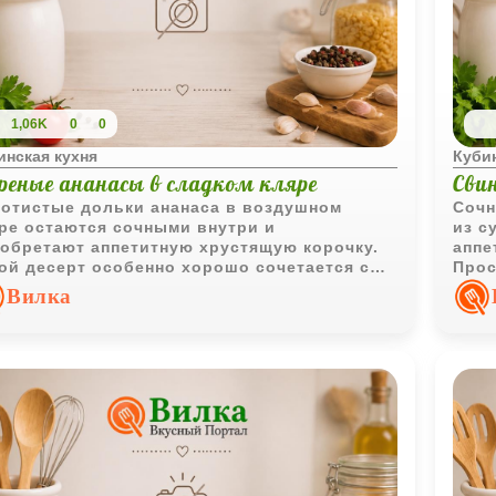
1,06K
0
0
инская кухня
Кубин
реные ананасы в сладком кляре
Сви
отистые дольки ананаса в воздушном
Сочн
ре остаются сочными внутри и
из с
обретают аппетитную хрустящую корочку.
аппе
ой десерт особенно хорошо сочетается с
Прос
кой горячего кофе.
повс
Вилка