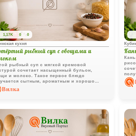
1,17K
0
0
инская кухня
Кубин
отёртый рыбный суп с овощами и
Кань
локом
Кань
рисо
той рыбный суп с мягкой кремовой
соче
стурой сочетает насыщенный бульон,
полу
щи и молоко. Такое первое блюдо
сохр
учается сытным, ароматным и хорошо
ходит для семейного обеда.
Вилка