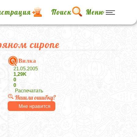
истрация
Поиск
Меню
ряном сиропе
Вилка
21.05.2005
1,29K
0
0
Распечатать
Нашли ошибку?
Мне нравится