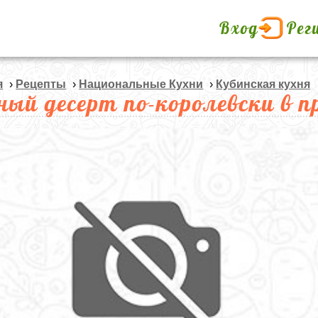
Вход
Рег
я
›
Рецепты
›
Национальные Кухни
›
Кубинская кухня
ный десерт по-королевски в п