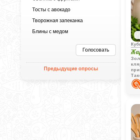
Тосты с авокадо
Творожная запеканка
Блины с медом
Куб
Голосовать
Жа
Зол
кля
Предыдущие опросы
при
Так
чаш