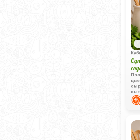
Куб
Су
со
Про
цве
сыр
сыт
обе