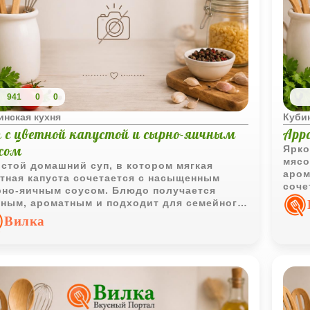
941
0
0
инская кухня
Кубин
п с цветной капустой и сырно-яичным
Арр
усом
Ярко
мясо
стой домашний суп, в котором мягкая
аром
тная капуста сочетается с насыщенным
соче
но-яичным соусом. Блюдо получается
реце
ным, ароматным и подходит для семейного
да.
Вилка