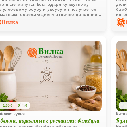
танные минуты. Благодаря кунжутному
дели
лу, соевому соусу и уксусу он получается
бамб
матным, освежающим и отлично дополняет
ингр
овные блюда.
соус
Вилка
1,05K
0
0
айская кухня
Китай
еветки, тушенные с ростками бамбука
Бул
ветки и ростки бамбука образуют
Необ