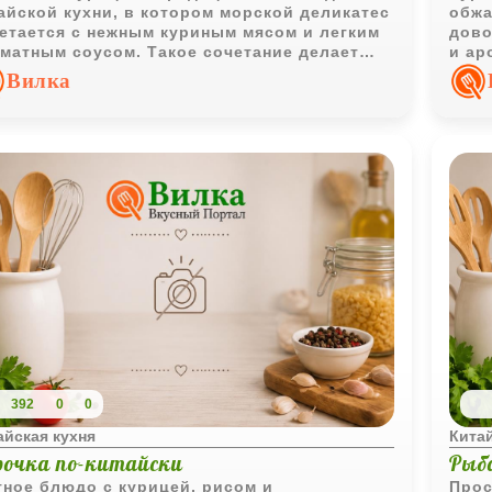
айской кухни, в котором морской деликатес
обжа
етается с нежным куриным мясом и легким
дово
матным соусом. Такое сочетание делает
и ар
до необычным и насыщенным по вкусу.
полу
Вилка
выра
392
0
0
айская кухня
Китай
рочка по-китайски
Рыб
ное блюдо с курицей, рисом и
Прос