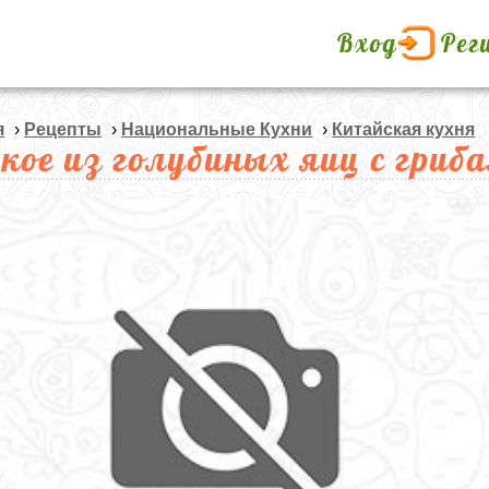
Вход
Рег
я
›
Рецепты
›
Национальные Кухни
›
Китайская кухня
кое из голубиных яиц с гриб