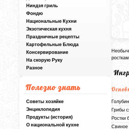
Ниндзя гриль
Фондю
Национальные Кухни
Экзотическая кухня
Праздничные рецепты
Картофельные Блюда
Необычн
Консервирование
росткам
На скорую Руку
Разное
Инг
Полезно знать
Основ
Советы хозяйке
Голубин
Энциклопедия
Грибы с
Продукты (история)
Ростки 
О национальной кухне
Свиное 