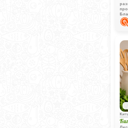
раз
про
Бла
пол
Кит
Ки
Лег