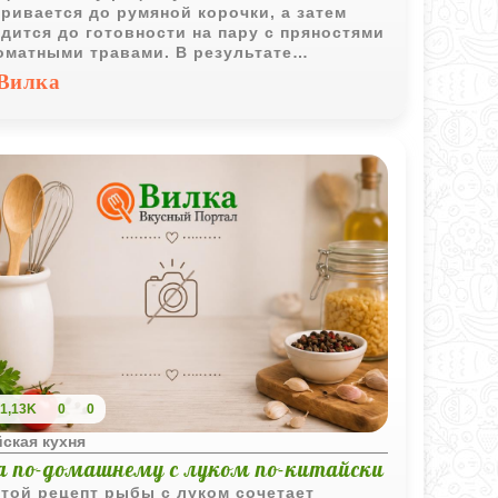
ривается до румяной корочки, а затем
дится до готовности на пару с пряностями
оматными травами. В результате
чается насыщенное блюдо с
Вилка
зительным вкусом и густым соусом.
1,13K
0
0
ская кухня
а по-домашнему с луком по-китайски
той рецепт рыбы с луком сочетает