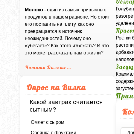
Обжар
Голубин
Молоко
- один из самых привычных
разогре
продуктов в нашем рационе. Но стоит
удалени
его поставить на плиту, как оно
Приго
превращается в источник
Ростки 
неожиданностей. Почему оно
растопи
«убегает»? Как этого избежать? И что
добавьт
это может рассказать нам о жизни?
наполов
Загущ
Читать Дальше...
Крахмал
содержи
Опрос на Вилка
загусте
Прия
Какой завтрак считается
сытным?
Ко
Омлет с сыром
Овсянка с фруктами
До