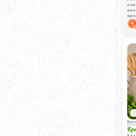
счи
мас
аро
осн
Кит
Кр
Кре