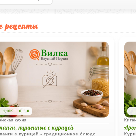
е рецепты
1,10K
0
0
айская кухня
Китай
епанги, тушенные с курицей
Аро
панги с курицей - традиционное блюдо
Кури