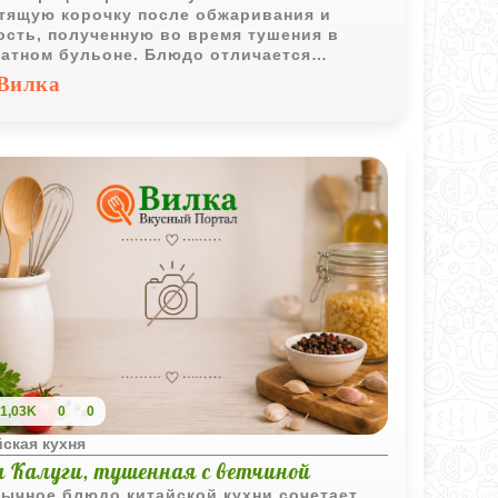
тящую корочку после обжаривания и
ость, полученную во время тушения в
атном бульоне. Блюдо отличается
щенным вкусом и характерными нотами
Вилка
йской кухни.
1,03K
0
0
ская кухня
а Калуги, тушенная с ветчиной
ычное блюдо китайской кухни сочетает