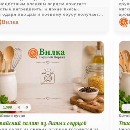
ноцветным сладким перцем сочетает
хрус
стые ингредиенты и яркие вкусы.
мягк
годаря овощам и соевому соусу получается
аром
ноценный ужин в азиатском стиле.
насы
Вилка
кита
1,09K
0
0
айская кухня
Китай
тайский салат из битых огурцов
Теш
кий салат из свежих огурцов готовится за
Необ