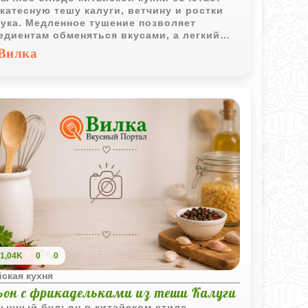
катесную тешу калуги, ветчину и ростки
ука. Медленное тушение позволяет
едиентам обменяться вкусами, а легкий
 делает подачу более выразительной.
Вилка
1,04K
0
0
ская кухня
ьон с фрикадельками из теши Калуги
ычный бульон в китайском стиле