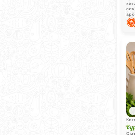
кит
соч
аро
блю
Кит
Ку
Сыт