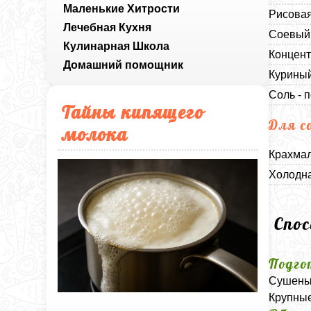
Маленькие Хитрости
Рисовая
Лечебная Кухня
Соевый 
Кулинарная Школа
Концент
Домашний помощник
Куриный
Соль - п
Тайны кипящего
Для с
молока
Крахмал
Холодна
Спо
Подго
Сушеные
Крупные