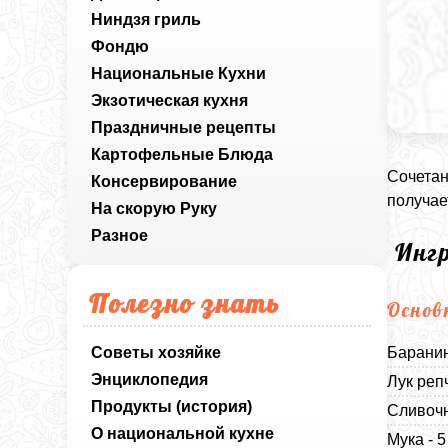
Ниндзя гриль
Фондю
Национальные Кухни
Экзотическая кухня
Праздничные рецепты
Картофельные Блюда
Сочетан
Консервирование
получае
На скорую Руку
Разное
Инг
Полезно знать
Основ
Советы хозяйке
Баранин
Энциклопедия
Лук реп
Продукты (история)
Сливочн
О национальной кухне
Мука - 