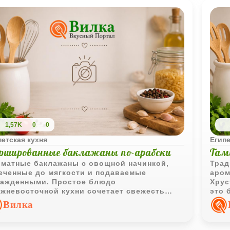
1,57K
0
0
петская кухня
Египе
ршированные баклажаны по-арабски
Там
матные баклажаны с овощной начинкой,
Трад
еченные до мягкости и подаваемые
аром
ажденными. Простое блюдо
Хрус
жневосточной кухни сочетает свежесть
это 
щей и насыщенный вкус оливкового масла.
или 
Вилка