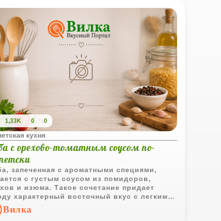
1,33K
0
0
петская кухня
ба с орехово-томатным соусом по-
ипетски
а, запеченная с ароматными специями,
ается с густым соусом из помидоров,
хов и изюма. Такое сочетание придает
ду характерный восточный вкус с легкими
дкими нотками.
Вилка