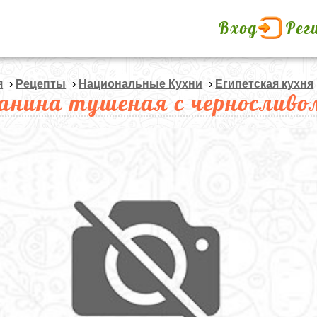
Вход
Рег
я
›
Рецепты
›
Национальные Кухни
›
Египетская кухня
анина тушеная с черносливо