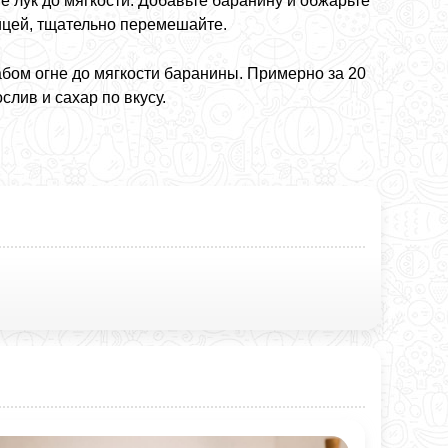
е лук до мягкости. Добавьте баранину и обжарьте
рицей, тщательно перемешайте.
абом огне до мягкости баранины. Примерно за 20
лив и сахар по вкусу.