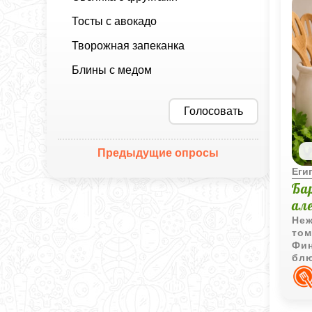
Тосты с авокадо
Творожная запеканка
Блины с медом
Голосовать
Предыдущие опросы
Еги
Ба
ал
Неж
том
Фин
блю
вы