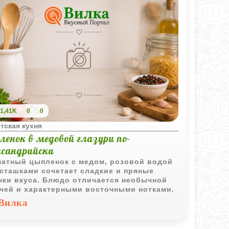
1,41K
0
0
тская кухня
енок в медовой глазури по-
ксандрийски
атный цыпленок с медом, розовой водой
сташками сочетает сладкие и пряные
нки вкуса. Блюдо отличается необычной
чей и характерными восточными нотками.
Вилка