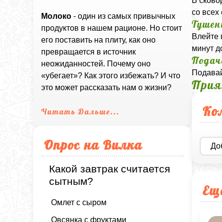
В сково
со всех
Молоко
- один из самых привычных
Тушен
продуктов в нашем рационе. Но стоит
Влейте 
его поставить на плиту, как оно
минут д
превращается в источник
Подач
неожиданностей. Почему оно
Подавай
«убегает»? Как этого избежать? И что
Прия
это может рассказать нам о жизни?
Ко
Читать Дальше...
Опрос на Вилка
До
Какой завтрак считается
сытным?
Ещ
Омлет с сыром
Овсянка с фруктами