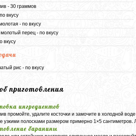
ив - 30 граммов
 по вкусу
молотая - по вкусу
молотый перец - по вкусу
о вкусу
одачи
атый рис - по вкусу
соб приготовления
товка ингредиентов
ив промойте, удалите косточки и замочите в холодной воде
е узкими полосками размером примерно 1×5 сантиметров. Л
товление баранины