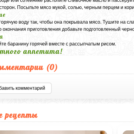
роде или сотейнике растопите сливочное масло и пассеруйт
 сторон. Посыпьте мясо мукой, солью, черным перцем и ко
ие
горячую воду так, чтобы она покрывала мясо. Тушите на сл
о окончания приготовления добавьте подготовленный чернос
а
те баранину горячей вместе с рассыпчатым рисом.
тного аппетита!
мментарии (
0
)
бавить комментарий
е рецепты