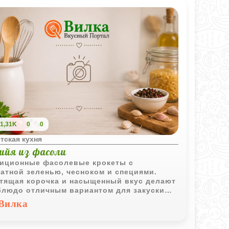
1,31K
0
0
тская кухня
ийя из фасоли
иционные фасолевые крокеты с
атной зеленью, чесноком и специями.
тящая корочка и насыщенный вкус делают
блюдо отличным вариантом для закуски
легкого обеда.
Вилка