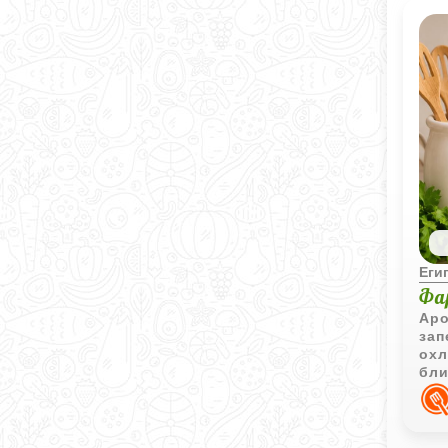
Еги
Фа
Аро
зап
охл
бли
ово