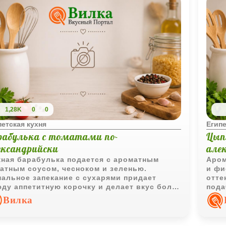
1,28K
0
0
петская кухня
Египе
рабулька с томатами по-
Цыпл
ександрийски
але
ная барабулька подается с ароматным
Аром
атным соусом, чесноком и зеленью.
и фи
альное запекание с сухарями придает
отте
ду аппетитную корочку и делает вкус более
пода
разительным.
Вилка