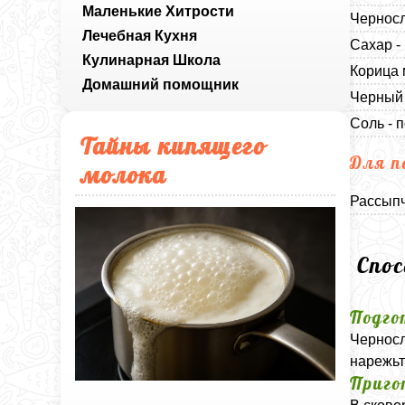
Маленькие Хитрости
Черносл
Лечебная Кухня
Сахар -
Кулинарная Школа
Корица 
Домашний помощник
Черный 
Соль - п
Тайны кипящего
Для п
молока
Рассыпч
Спо
Подго
Черносл
нарежьт
Приго