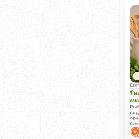
Еги
Ры
ег
Рыб
под
оре
блю
сла