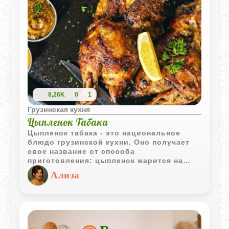
становится невероятно нежным.
8,26K
0
1
Грузинская кухня
Цыпленок Табака
Цыпленок табака - это национальное
блюдо грузинской кухни. Оно получает
свое название от способа
приготовления: цыпленок жарится на
сковороде под гнетом. Главная
Ализа
особенность - это хрустящая корка,
которая образуется благодаря специям и
методу приготовления.