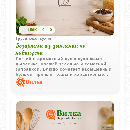
1,56K
0
0
Грузинская кухня
Бозартма из цыпленка по-
кавказски
Легкий и ароматный суп с кусочками
цыпленка, свежей зеленью и томатной
заправкой. Блюдо сочетает насыщенный
бульон, пряные травы и характерные
нотки кавказской кухни.
Вилка