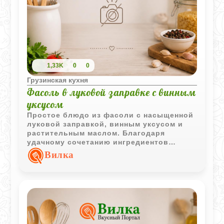
1,33K
0
0
Грузинская кухня
Фасоль в луковой заправке с винным
уксусом
Простое блюдо из фасоли с насыщенной
луковой заправкой, винным уксусом и
растительным маслом. Благодаря
удачному сочетанию ингредиентов
фасоль приобретает выразительный
Вилка
вкус и может подаваться как
самостоятельная закуска или гарнир.