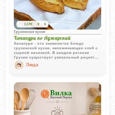
1,17K
0
0
Грузинская кухня
Хачапури по Аджарский
Хачапури - это знаменитое блюдо
грузинской кухни, напоминающее хлеб с
сырной начинкой. В каждом регионе
Грузии существует уникальный рецепт
хачапури, включая мегрельские,
Люда
имеретинские, рачулинские, аджарские и
сванурские варианты. Хачапури бывают
как открытого, так и закрытого типа,
различаются по форме и виду начинки.