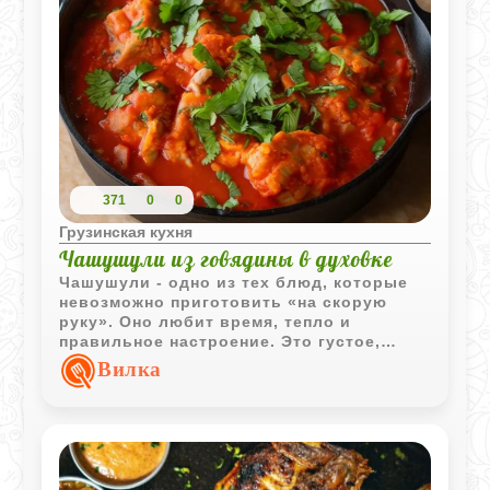
371
0
0
Грузинская кухня
Чашушули из говядины в духовке
Чашушули - одно из тех блюд, которые
невозможно приготовить «на скорую
руку». Оно любит время, тепло и
правильное настроение. Это густое,
насыщенное грузинское рагу, где мягкая
Вилка
говядина томится в собственном соку с
помидорами, специями и свежей
зеленью. В классическом варианте
блюдо готовят на плите, но томление в
духовке даёт особый эффект: чугун
превращается в маленькую печь, а мясо