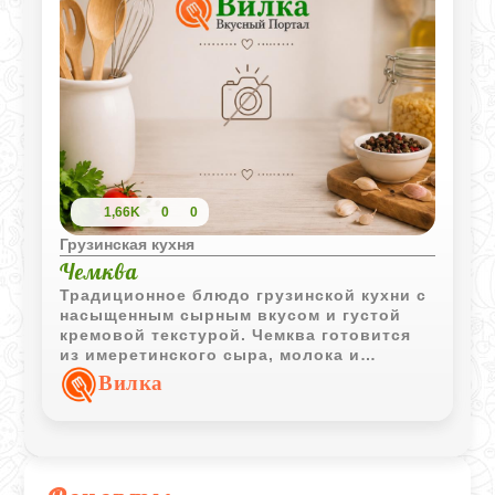
1,66K
0
0
Грузинская кухня
Чемква
Традиционное блюдо грузинской кухни с
насыщенным сырным вкусом и густой
кремовой текстурой. Чемква готовится
из имеретинского сыра, молока и
кукурузной муки и подается
Вилка
исключительно горячей.