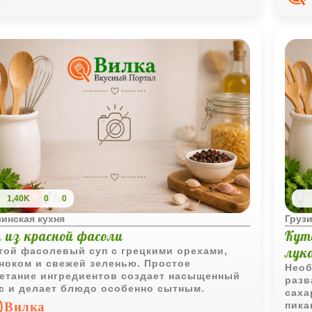
сом.
кухн
1,40K
0
0
зинская кухня
Грузи
п из красной фасоли
Кут
лук
той фасолевый суп с грецкими орехами,
ноком и свежей зеленью. Простое
Необ
етание ингредиентов создает насыщенный
разв
с и делает блюдо особенно сытным.
саха
Вилка
пика