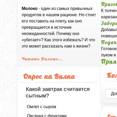
Приго
Молоко
- один из самых привычных
К толче
продуктов в нашем рационе. Но стоит
нарезан
его поставить на плиту, как оно
Завер
превращается в источник
Добавьт
неожиданностей. Почему оно
помешив
«убегает»? Как этого избежать? И что
Подач
это может рассказать нам о жизни?
Готовое
луком и
Читать Дальше...
Прия
Ко
Опрос на Вилка
Какой завтрак считается
До
сытным?
Омлет с сыром
Овсянка с фруктами