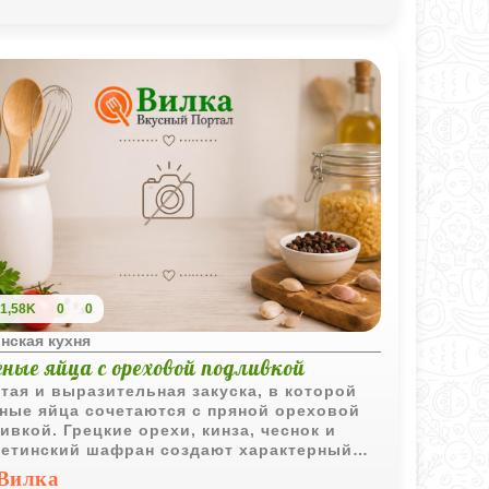
1,58K
0
0
нская кухня
ные яйца с ореховой подливкой
тая и выразительная закуска, в которой
ные яйца сочетаются с пряной ореховой
ивкой. Грецкие орехи, кинза, чеснок и
етинский шафран создают характерный
, знакомый по традиционной грузинской
Вилка