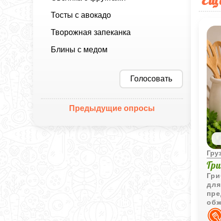
Ещ
Тосты с авокадо
Творожная запеканка
Блины с медом
Голосовать
Предыдущие опросы
Гру
Гр
Гри
для
пре
об
вку
нот