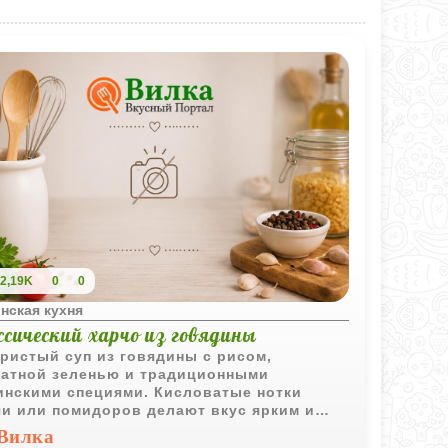
2,19K
0
0
нская кухня
ссический харчо из говядины
ристый суп из говядины с рисом,
атной зеленью и традиционными
инскими специями. Кисловатые нотки
и или помидоров делают вкус ярким и
шо сбалансированным.
Вилка