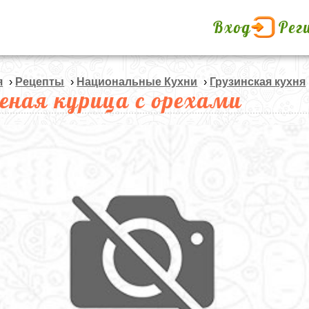
Вход
Рег
я
›
Рецепты
›
Национальные Кухни
›
Грузинская кухня
еная курица с орехами