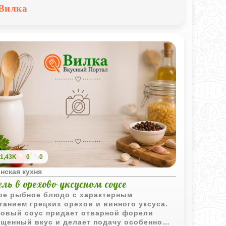
иционной домашней кухне.
Вилка
1,43K
0
0
нская кухня
ль в орехово-уксусном соусе
ое рыбное блюдо с характерным
танием грецких орехов и винного уксуса.
овый соус придает отварной форели
щенный вкус и делает подачу особенно