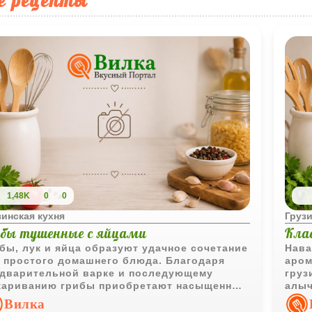
е рецепты
1,48K
0
0
зинская кухня
Грузи
ибы тушенные с яйцами
Кла
бы, лук и яйца образуют удачное сочетание
Нава
 простого домашнего блюда. Благодаря
аром
дварительной варке и последующему
груз
жариванию грибы приобретают насыщенный
алыч
с, а зелень добавляет свежие ароматные
хоро
Вилка
ки.