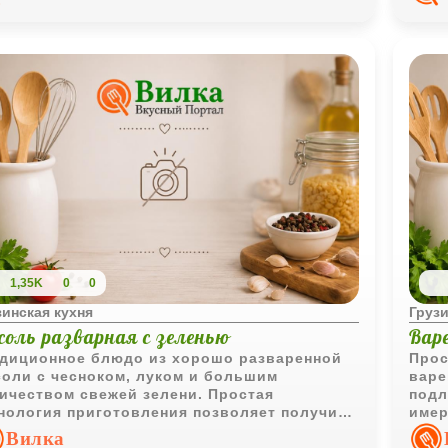
1,35K
0
0
зинская кухня
Грузи
соль разварная с зеленью
Варе
диционное блюдо из хорошо разваренной
Прос
оли с чесноком, луком и большим
варе
ичеством свежей зелени. Простая
подл
нология приготовления позволяет получить
имер
ное и ароматное блюдо с насыщенным
вкус
Вилка