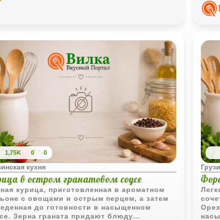
трад
1,75K
0
0
зинская кухня
Грузи
рица в остром гранатовом соусе
Форе
ная курица, приготовленная в ароматном
Легк
ьоне с овощами и острым перцем, а затем
соче
еденная до готовности в насыщенном
Орех
се. Зерна граната придают блюду
насы