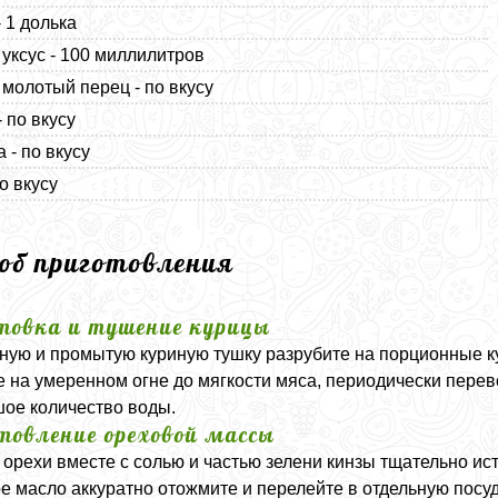
- 1 долька
уксус - 100 миллилитров
молотый перец - по вкусу
 по вкусу
 - по вкусу
о вкусу
соб приготовления
товка и тушение курицы
ую и промытую куриную тушку разрубите на порционные ку
е на умеренном огне до мягкости мяса, периодически пере
ое количество воды.
товление ореховой массы
 орехи вместе с солью и частью зелени кинзы тщательно и
е масло аккуратно отожмите и перелейте в отдельную посу