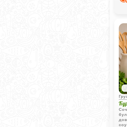
Гру
Ку
Соч
бул
дов
соу