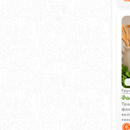
Гру
Фа
Тра
фас
кол
тех
сыт