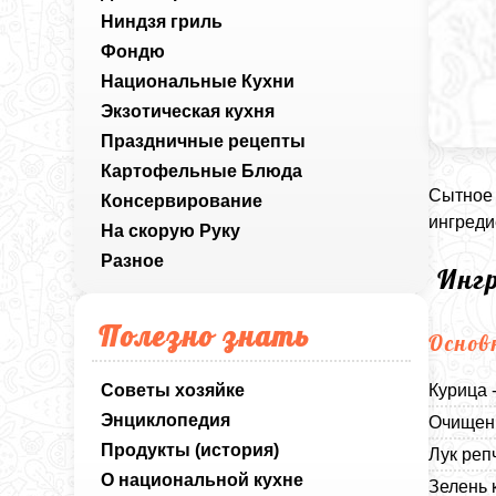
Ниндзя гриль
Фондю
Национальные Кухни
Экзотическая кухня
Праздничные рецепты
Картофельные Блюда
Сытное 
Консервирование
ингреди
На скорую Руку
Разное
Инг
Полезно знать
Основ
Советы хозяйке
Курица 
Энциклопедия
Очищенн
Продукты (история)
Лук реп
О национальной кухне
Зелень 