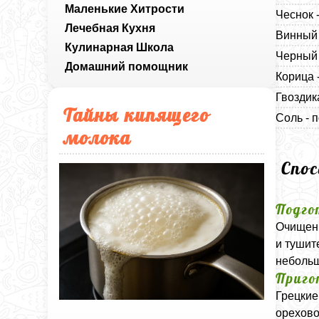
Маленькие Хитрости
Чеснок 
Лечебная Кухня
Винный 
Кулинарная Школа
Черный 
Домашний помощник
Корица -
Гвоздика
Тайны кипящего
Соль - п
молока
Спо
Подго
Очищенн
и тушит
небольш
Приго
Грецкие
орехово