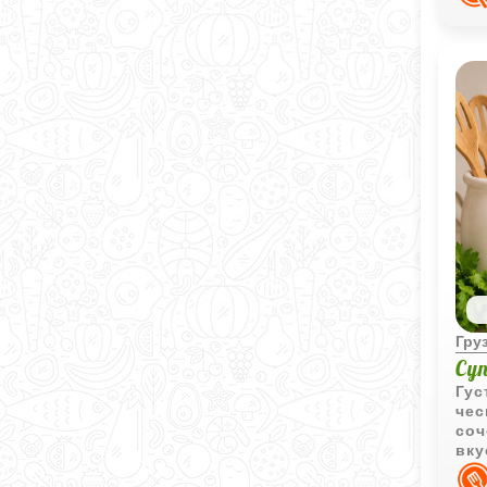
вку
Гру
Су
Гус
чес
соч
вку