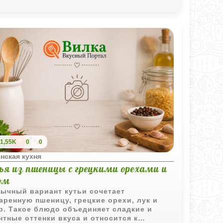
е.
1,55K
0
0
нская кухня
ья из пшеницы с грецкими орехами и
ом
ычный вариант кутьи сочетает
аренную пшеницу, грецкие орехи, лук и
р. Такое блюдо объединяет сладкие и
нтные оттенки вкуса и относится к