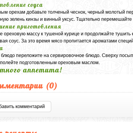
товление соуса
ным орехам добавьте толченый чеснок, черный молотый пер
ную зелень кинзы и винный уксус. Тщательно перемешайте 
шение приготовления
е ореховую массу к тушеной курице и продолжайте тушить 
ая соус. За это время мясо пропитается ароматами специй
а
 блюдо переложите на сервировочное блюдо. Сверху посы
 полейте подготовленным ореховым маслом.
тного аппетита!
мментарии (
0
)
бавить комментарий