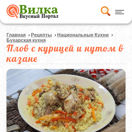
Главная
›
Рецепты
›
Национальные Кухни
›
Бухарская кухня
Плов с курицей и нутом в
казане