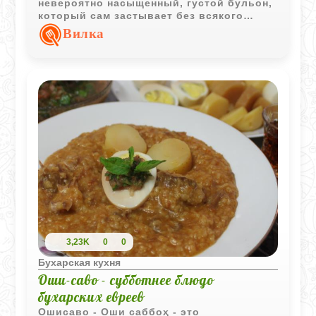
невероятно насыщенный, густой бульон,
который сам застывает без всякого
желатина. Всё благодаря коллагену,
Вилка
который щедро отдают ножки в процессе
долгой варки. Если у вас есть
свободный день и желание порадовать
близких - смело беритесь за дело.
Поверьте, вкус этого холодца стоит
каждого часа, проведённого у плиты.
3,23K
0
0
Бухарская кухня
Оши-саво - субботнее блюдо
бухарских евреев
Ошисаво - Оши саббоҳ - это