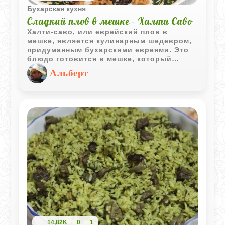
Бухарская кухня
Сладкий плов в мешке - Халти Саво
Халти-саво, или еврейский плов в
мешке, является кулинарным шедевром,
придуманным бухарскими евреями. Это
блюдо готовится в мешке, который
помещают в воду накануне субботы и
Альберт
оставляют томиться на слабом огне всю
ночь до обеда следующего дня, в
течение 15-17 часов. Верьте, результат
стоит затраченного времени - это
настоящий праздник вкуса.
14,82K
0
1