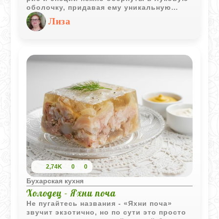
оболочку, придавая ему уникальную
сочность и аромат. Это блюдо буквально
Лиза
тает во рту, и его рецепт, проверенный
временем, неизменно вызывает восторг.
Оно станет украшением любого
праздничного стола.
2,74K
0
0
Бухарская кухня
Холодец - Яхни поча
Не пугайтесь названия - «Яхни поча»
звучит экзотично, но по сути это просто