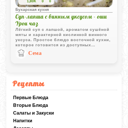
1,80K
0
0
Бухарская кухня
Суп-лапша с винным уксусом - оши
Урои чаз
Лёгкий суп с лапшой, ароматом сушёной
мяты и характерной кислинкой винного
уксуса. Простое блюдо восточной кухни,
которое готовится из доступных
продуктов и хорошо подходит для
Cема
повседневного меню.
Рецепты
Первые Блюда
Вторые Блюда
Салаты и Закуски
Напитки