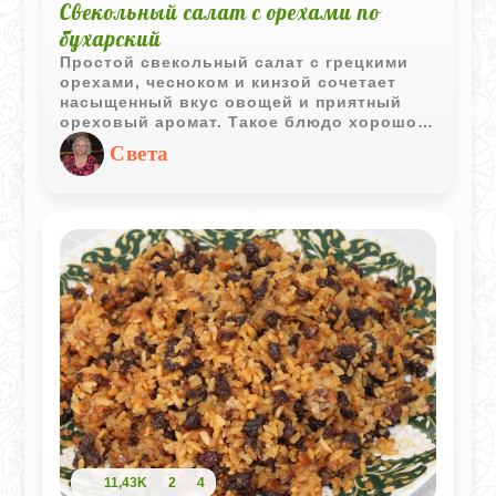
Свекольный салат с орехами по
бухарский
Простой свекольный салат с грецкими
орехами, чесноком и кинзой сочетает
насыщенный вкус овощей и приятный
ореховый аромат. Такое блюдо хорошо
подходит как для повседневного меню,
Света
так и для праздничного стола.
11,43K
2
4