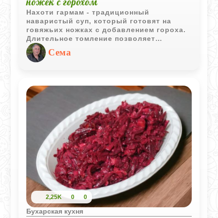
ножек с горохом
Нахоти гармам - традиционный
наваристый суп, который готовят на
говяжьих ножках с добавлением гороха.
Длительное томление позволяет
получить насыщенный бульон, а горох
Сема
делает блюдо особенно сытным и
ароматным.
2,25K
0
0
Бухарская кухня