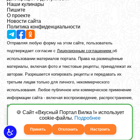
Наши кулинары
Пишите
О проекте
Новости сайта
Политика конфиденциальности
Отправляя любую форму на этом сайте, пользователь
подтверждает согласие с
Лицензионным соглашением
об
использовании материалов портала. Права на размещённые
материалы, включая фото и текстовые рецепты, принадлежат их
авторам. Разрешается копировать рецепты и передавать их
третьим лицам только для личного, некоммерческого
использования. Любое публичное или коммерческое применение
информации сайта - включая воспроизведение, распространение,
публикацию или обработку - возможно лишь при наличии
🍪 Сайт «Вкусный Портал Вилка !» использует
предварительного письменного разрешения правообладателя.
cookie-файлы.
Подробнее
Copyright ©2026 Вкусный Портал Вилка
Сайт построен
freebrush.net
Принять
Отклонить
Настроить