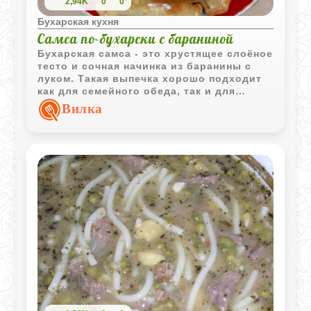
2,94K
0
0
Бухарская кухня
Самса по-бухарски с бараниной
Бухарская самса - это хрустящее слоёное
тесто и сочная начинка из баранины с
луком. Такая выпечка хорошо подходит
как для семейного обеда, так и для
подачи к праздничному столу.
Вилка