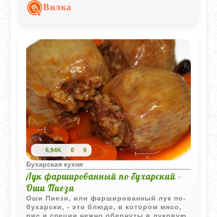
известных вариантов зелёного плова,
Вилка
который получается ароматным и очень
сытным.
6,94K
0
0
Бухарская кухня
Лук фаршированный по бухарский -
Оши Пиези
Оши Пиези, или фаршированный лук по-
бухарски, - это блюдо, в котором мясо,
рис и специи нежно обернуты в луковую