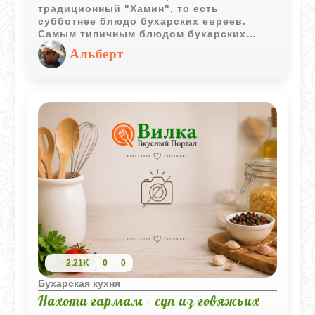
традиционный "Хамин", то есть
субботнее блюдо бухарских евреев.
Самым типичным блюдом бухарских
евреев является оши сабо, медленно
Альберт
приготовленная за ночь и съедаемая в
горячем виде на шаббат в обед. Оши
сабо готовится из мяса, риса, овощей и
фруктов, добавленных для придания
уникального кисло-сладкого вкуса. В
силу своей кулинарной функции и
ингредиентов оши сабо является
бухарской версией чолнт или хамин.
2,21K
0
0
Бухарская кухня
Нахоти гармам - суп из говяжьих