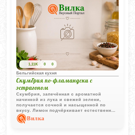
1,11K
0
0
Бельгийская кухня
Скумбрия по-фламандски с
эстрагоном
Скумбрия, запечённая с ароматной
начинкой из лука и свежей зелени,
получается сочной и насыщенной по
вкусу. Лимон подчёркивает естественный
вкус рыбы и делает блюдо особенно
Вилка
выразительным.