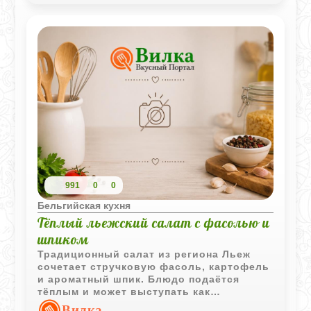
991
0
0
Бельгийская кухня
Тёплый льежский салат с фасолью и
шпиком
Традиционный салат из региона Льеж
сочетает стручковую фасоль, картофель
и ароматный шпик. Блюдо подаётся
тёплым и может выступать как
самостоятельная закуска или гарнир.
Вилка