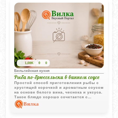
1,08K
0
0
Бельгийская кухня
Рыба по-брюссельски в винном соусе
Простой способ приготовления рыбы с
хрустящей корочкой и ароматным соусом
на основе белого вина, чеснока и уксуса.
Такое блюдо хорошо сочетается с
картофельным гарниром и подходит как
Вилка
для будничного, так и для праздничного
стола.