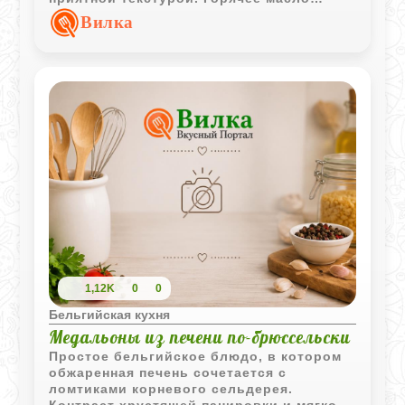
завершает композицию и делает её
Вилка
более выразительной.
1,12K
0
0
Бельгийская кухня
Медальоны из печени по-брюссельски
Простое бельгийское блюдо, в котором
обжаренная печень сочетается с
ломтиками корневого сельдерея.