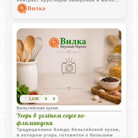
Контраст хрустящей панировки и мягкой
овощной основы делает подачу
Вилка
особенно интересной.
1,03K
0
0
Бельгийская кухня
Угорь в зелёном соусе по-
фламандски
Традиционное блюдо бельгийской кухни,
в котором угорь готовится с большим