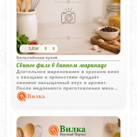
1,01K
0
0
Бельгийская кухня
Свиное филе в винном маринаде
Длительное маринование в красном вине
с овощами и пряностями придаёт
свинине насыщенный вкус и аромат.
После медленного приготовления мясо
получается сочным и хорошо сочетается
Вилка
с кисло-сладким соусом и яблоками.