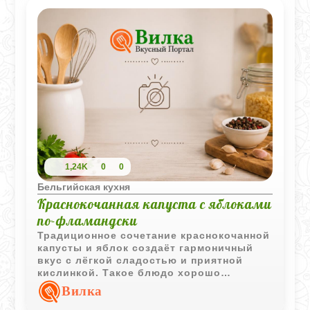
1,24K
0
0
Бельгийская кухня
Краснокочанная капуста с яблоками
по-фламандски
Традиционное сочетание краснокочанной
капусты и яблок создаёт гармоничный
вкус с лёгкой сладостью и приятной
кислинкой. Такое блюдо хорошо
подходит как самостоятельная овощная
Вилка
закуска или гарнир к мясным блюдам.