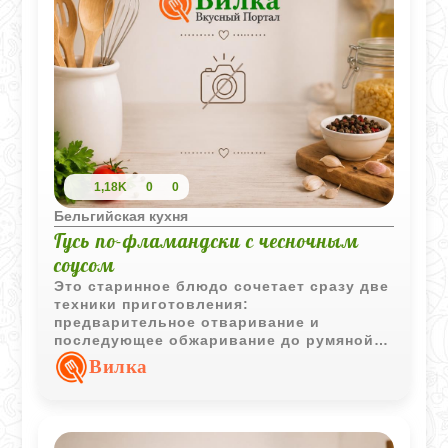
1,18K
0
0
Бельгийская кухня
Гусь по-фламандски с чесночным
соусом
Это старинное блюдо сочетает сразу две
техники приготовления:
предварительное отваривание и
последующее обжаривание до румяной
корочки. Дополняет гуся ароматный
Вилка
чесночный соус с лёгкими сливочными
нотами.