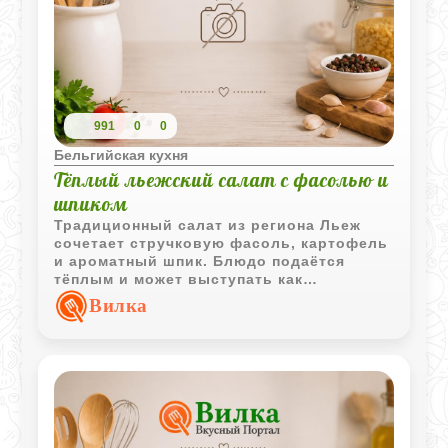
991
0
0
Бельгийская кухня
Тёплый льежский салат с фасолью и
шпиком
Традиционный салат из региона Льеж
сочетает стручковую фасоль, картофель
и ароматный шпик. Блюдо подаётся
тёплым и может выступать как
самостоятельная закуска или гарнир.
Вилка