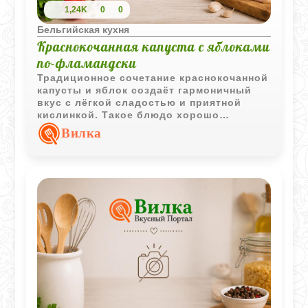
1,24K
0
0
Бельгийская кухня
Краснокочанная капуста с яблоками
по-фламандски
Традиционное сочетание краснокочанной
капусты и яблок создаёт гармоничный
вкус с лёгкой сладостью и приятной
кислинкой. Такое блюдо хорошо
подходит как самостоятельная овощная
Вилка
закуска или гарнир к мясным блюдам.