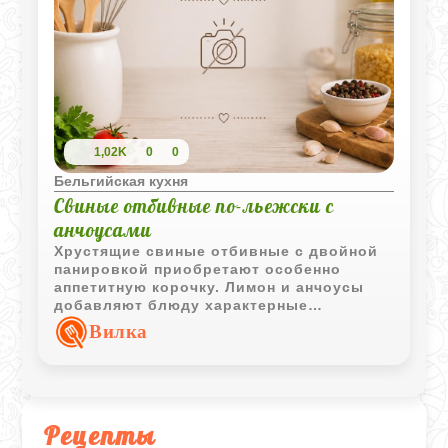
1,02K
0
0
Бельгийская кухня
Свиные отбивные по-льежски с
анчоусами
Хрустящие свиные отбивные с двойной
панировкой приобретают особенно
аппетитную корочку. Лимон и анчоусы
добавляют блюду характерные
пикантные нотки, которые отлично
Вилка
сочетаются со свининой.
Рецепты