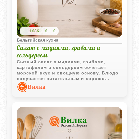
1,08K
0
0
Бельгийская кухня
Салат с мидиями, грибами и
сельдереем
Сытный салат с мидиями, грибами,
картофелем и сельдереем сочетает
морской вкус и овощную основу. Блюдо
получается питательным и хорошо
подходит как для повседневного меню,
Вилка
так и для праздничного стола.