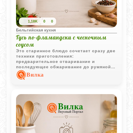
1,18K
0
0
Бельгийская кухня
Гусь по-фламандски с чесночным
соусом
Это старинное блюдо сочетает сразу две
техники приготовления:
предварительное отваривание и
последующее обжаривание до румяной
корочки. Дополняет гуся ароматный
Вилка
чесночный соус с лёгкими сливочными
нотами.