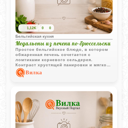
1,12K
0
0
Бельгийская кухня
Медальоны из печени по-брюссельски
Простое бельгийское блюдо, в котором
обжаренная печень сочетается с
ломтиками корневого сельдерея.
Контраст хрустящей панировки и мягкой
овощной основы делает подачу
Вилка
особенно интересной.