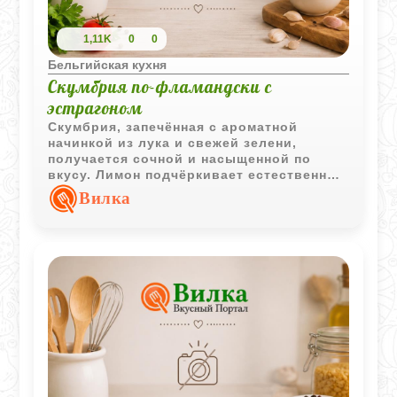
1,11K
0
0
Бельгийская кухня
Скумбрия по-фламандски с
эстрагоном
Скумбрия, запечённая с ароматной
начинкой из лука и свежей зелени,
получается сочной и насыщенной по
вкусу. Лимон подчёркивает естественный
вкус рыбы и делает блюдо особенно
Вилка
выразительным.