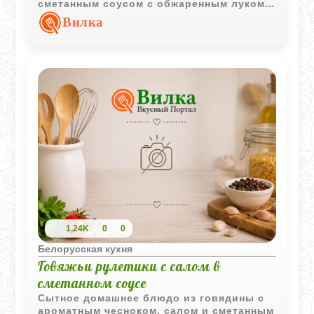
сметанным соусом с обжаренным луком.
Простые продукты создают сытное и
Вилка
уютное домашнее угощение.
1,24K
0
0
Белорусская кухня
Говяжьи рулетики с салом в
сметанном соусе
Сытное домашнее блюдо из говядины с
ароматным чесноком, салом и сметанным