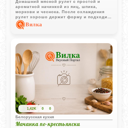
Домашний мясной рулет с простой и
ароматной начинкой из яиц, шпика,
моркови и чеснока. После охлаждения
рулет хорошо держит форму и подходит
как для праздничной нарезки, так и для
Вилка
повседневного стола.
1,42K
0
0
Белорусская кухня
Мачанка по-крестьянски