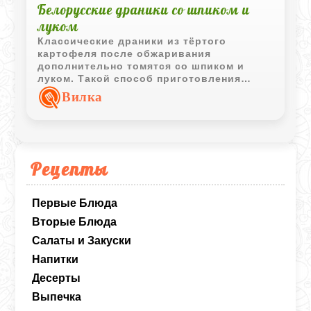
Белорусские драники со шпиком и
луком
Классические драники из тёртого
картофеля после обжаривания
дополнительно томятся со шпиком и
луком. Такой способ приготовления
делает блюдо особенно ароматным и
Вилка
насыщенным, сохраняя характерный вкус
традиционной белорусской кухни.
Рецепты
Первые Блюда
Вторые Блюда
Салаты и Закуски
Напитки
Десерты
Выпечка