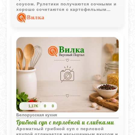
соусом. Рулетики получаются сочными и
хорошо сочетаются с картофельным
гарниром или овощами.
Вилка
1,17K
0
0
Белорусская кухня
Грибной суп с перловкой и сливками
Ароматный грибной суп с перловой
крупой отличается насыщенным вкусом и