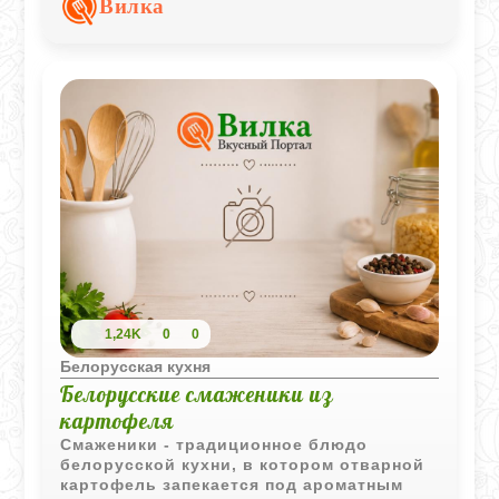
Вилка
смешанной с сахаром и свежими
протёртыми ягодами.
1,24K
0
0
Белорусская кухня
Белорусские смаженики из
картофеля
Смаженики - традиционное блюдо
белорусской кухни, в котором отварной
картофель запекается под ароматным