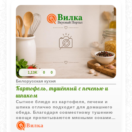
1,13K
0
0
Белорусская кухня
Картофель, тушённый с печенью и
шпиком
Сытное блюдо из картофеля, печени и
шпика отлично подходит для домашнего
обеда. Благодаря совместному тушению
овощи пропитываются мясными соками и
ароматом специй, а томатная паста
Вилка
придаёт вкусу дополнительную