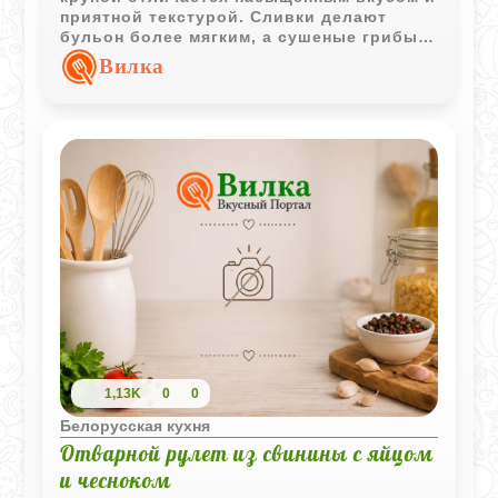
приятной текстурой. Сливки делают
бульон более мягким, а сушеные грибы
придают блюду выразительный лесной
Вилка
аромат.
1,13K
0
0
Белорусская кухня
Отварной рулет из свинины с яйцом
и чесноком