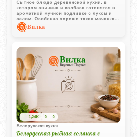
Сытное блюдо деревенской кухни, в
котором свинина и колбаса готовятся в
ароматной мучной подливке с луком и
салом. Особенно хорошо такая мачанка
сочетается с блинами или отварным
Вилка
картофелем.
1,24K
0
0
Белорусская кухня
Белорусская рыбная солянка с