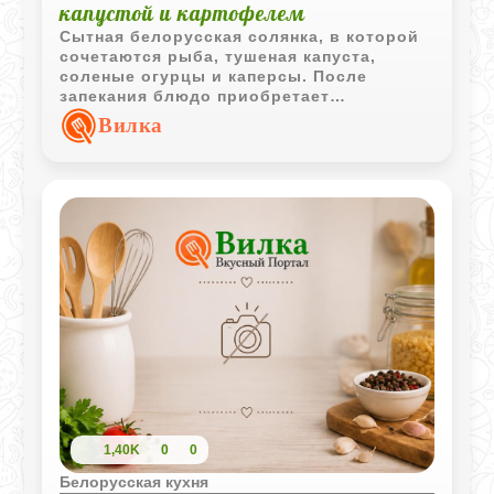
капустой и картофелем
Сытная белорусская солянка, в которой
сочетаются рыба, тушеная капуста,
соленые огурцы и каперсы. После
запекания блюдо приобретает
насыщенный вкус и аппетитную
Вилка
золотистую корочку.
1,40K
0
0
Белорусская кухня