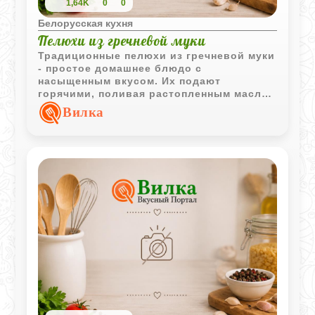
1,64K
0
0
Белорусская кухня
Пелюхи из гречневой муки
Традиционные пелюхи из гречневой муки
- простое домашнее блюдо с
насыщенным вкусом. Их подают
горячими, поливая растопленным маслом
или салом, что делает блюдо особенно
Вилка
сытным и ароматным.