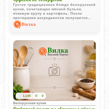
Густое традиционное блюдо белорусской
кухни, сочетающее мясной бульон,
ячневую крупу и картофель. После
протирания ингредиентов получается
насыщенная кремообразная текстура с
Вилка
ярким вкусом поджаренного сала и лука.
1,13K
0
0
Белорусская кухня