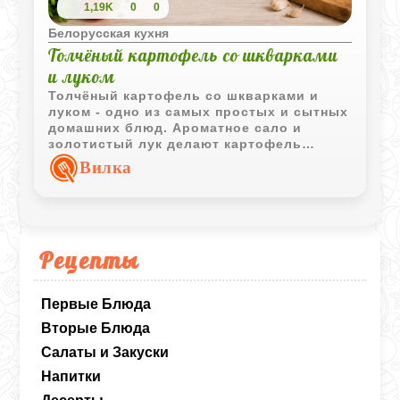
1,19K
0
0
Белорусская кухня
Толчёный картофель со шкварками
и луком
Толчёный картофель со шкварками и
луком - одно из самых простых и сытных
домашних блюд. Ароматное сало и
золотистый лук делают картофель
особенно вкусным и отлично подходят
Вилка
для повседневного стола.
Рецепты
Первые Блюда
Вторые Блюда
Салаты и Закуски
Напитки