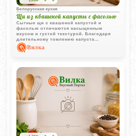
1,09K
0
0
Белорусская кухня
Щи из квашеной капусты с фасолью
Сытные щи с квашеной капустой и
фасолью отличаются насыщенным
вкусом и густой текстурой. Благодаря
длительному томлению капуста
становится мягкой и хорошо сочетается
Вилка
с ароматным бульоном.