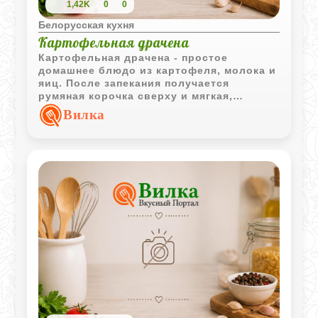
1,42K
0
0
Белорусская кухня
Картофельная драчена
Картофельная драчена - простое
домашнее блюдо из картофеля, молока и
яиц. После запекания получается
румяная корочка сверху и мягкая,
воздушная структура внутри, что делает
Вилка
её отличным вариантом для семейного
обеда или ужина.