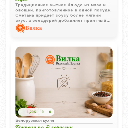
Традиционное сытное блюдо из мяса и
овощей, приготовленное в одной посуде.
Сметана придает соусу более мягкий
вкус, а сельдерей добавляет приятный
аромат готовому жаркому.
Вилка
1,20K
0
0
Белорусская кухня
Крупеня по-белорусски