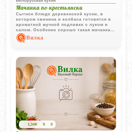
Белорусская кухня
Мачанка по-крестьянски
Сытное блюдо деревенской кухни, в
котором свинина и колбаса готовятся в
ароматной мучной подливке с луком и
салом. Особенно хорошо такая мачанка
сочетается с блинами или отварным
Вилка
картофелем.
1,34K
0
0