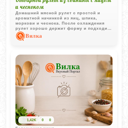
Отварной рулет из свинины с яйцом
и чесноком
Домашний мясной рулет с простой и
ароматной начинкой из яиц, шпика,
моркови и чеснока. После охлаждения
рулет хорошо держит форму и подходит
как для праздничной нарезки, так и для
Вилка
повседневного стола.
1,42K
0
0