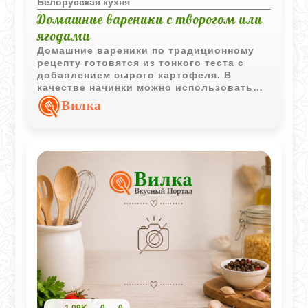
Белорусская кухня
Домашние вареники с творогом или
ягодами
Домашние вареники по традиционному
рецепту готовятся из тонкого теста с
добавлением сырого картофеля. В
качестве начинки можно использовать
творог или сезонные ягоды, а подавать
Вилка
блюдо лучше со сметаной, маслом или
мёдом.