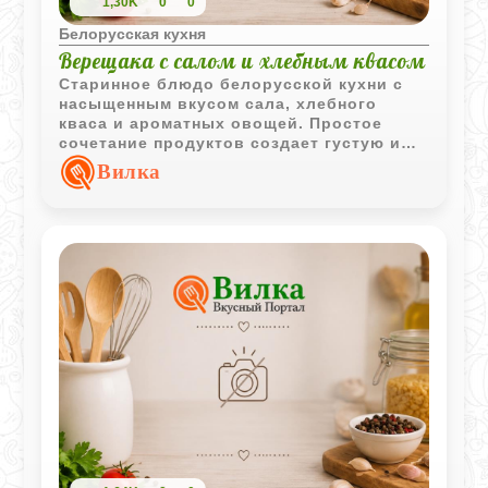
1,30K
0
0
Белорусская кухня
Верещака с салом и хлебным квасом
Старинное блюдо белорусской кухни с
насыщенным вкусом сала, хлебного
кваса и ароматных овощей. Простое
сочетание продуктов создает густую и
сытную подливу, которую традиционно
Вилка
подают горячей.