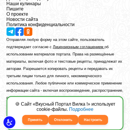
Наши кулинары
Пишите
О проекте
Новости сайта
Политика конфиденциальности
Отправляя любую форму на этом сайте, пользователь
подтверждает согласие с
Лицензионным соглашением
об
использовании материалов портала. Права на размещённые
материалы, включая фото и текстовые рецепты, принадлежат их
авторам. Разрешается копировать рецепты и передавать их
третьим лицам только для личного, некоммерческого
использования. Любое публичное или коммерческое применение
информации сайта - включая воспроизведение, распространение,
публикацию или обработку - возможно лишь при наличии
🍪 Сайт «Вкусный Портал Вилка !» использует
предварительного письменного разрешения правообладателя.
cookie-файлы.
Подробнее
Copyright ©2026 Вкусный Портал Вилка
Сайт построен
freebrush.net
Принять
Отклонить
Настроить