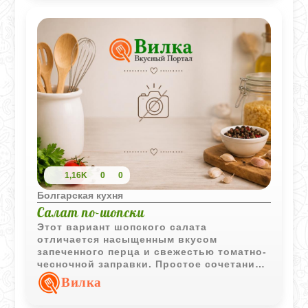
1,16K
0
0
Болгарская кухня
Салат по-шопски
Этот вариант шопского салата
отличается насыщенным вкусом
запеченного перца и свежестью томатно-
чесночной заправки. Простое сочетание
овощей и ароматной зелени делает
Вилка
блюдо ярким дополнением к мясу, рыбе
или овощным закускам.