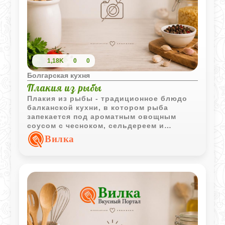
1,18K
0
0
Болгарская кухня
Плакия из рыбы
Плакия из рыбы - традиционное блюдо
балканской кухни, в котором рыба
запекается под ароматным овощным
соусом с чесноком, сельдереем и
томатами. Лимон и зелень придают
Вилка
готовому блюду свежие и яркие оттенки
вкуса.