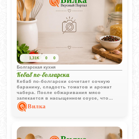
1,31K
0
0
Болгарская кухня
Кебаб по-болгарски
Кебаб по-болгарски сочетает сочную
баранину, сладость томатов и аромат
чабера. После обжаривания мясо
запекается в насыщенном соусе, что
делает блюдо особенно выразительным
Вилка
и аппетитным.