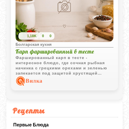
1,18K
0
0
Болгарская кухня
Карп фаршированный в тесте
Фаршированный карп в тесте -
интересное блюдо, где сочная рыбная
начинка с грецкими орехами и зеленью
запекается под защитой хрустящей
оболочки. Такой способ приготовления
Вилка
помогает сохранить насыщенный вкус и
аромат рыбы.
Рецепты
Первые Блюда