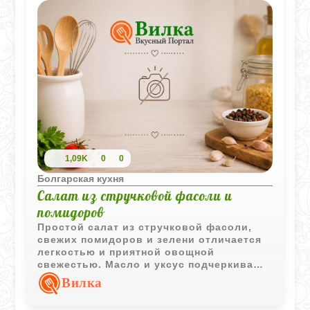
1,09K
0
0
Болгарская кухня
Салат из стручковой фасоли и
помидоров
Простой салат из стручковой фасоли,
свежих помидоров и зелени отличается
легкостью и приятной овощной
свежестью. Масло и уксус подчеркивают
вкус ингредиентов, а яйцо делает подачу
Вилка
более выразительной.