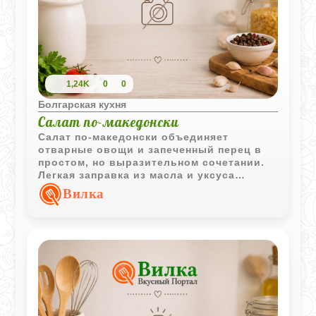
1,24K
0
0
Болгарская кухня
Салат по-македонски
Салат по-македонски объединяет
отварные овощи и запеченный перец в
простом, но выразительном сочетании.
Легкая заправка из масла и уксуса
подчеркивает натуральный вкус
Вилка
ингредиентов и делает блюдо особенно
свежим.