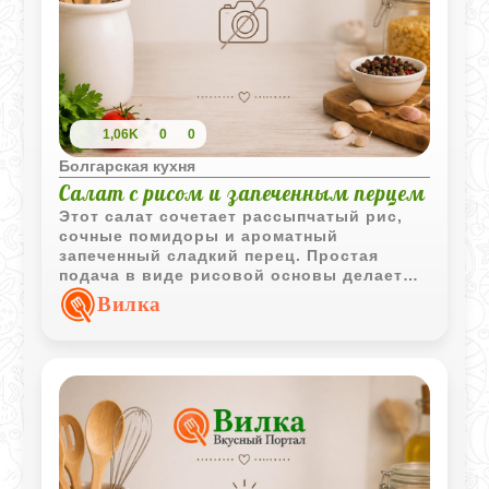
1,06K
0
0
Болгарская кухня
Салат с рисом и запеченным перцем
Этот салат сочетает рассыпчатый рис,
сочные помидоры и ароматный
запеченный сладкий перец. Простая
подача в виде рисовой основы делает
блюдо аккуратным и привлекательным
Вилка
для повседневного или праздничного
стола.