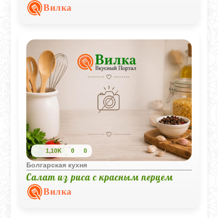
делает блюдо особенно выразительным
Вилка
и аппетитным.
1,10K
0
0
Болгарская кухня
Салат из риса с красным перцем
Вилка