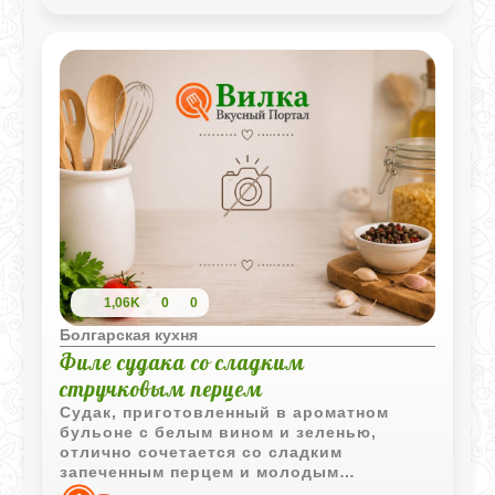
свежим.
1,06K
0
0
Болгарская кухня
Филе судака со сладким
стручковым перцем
Судак, приготовленный в ароматном
бульоне с белым вином и зеленью,
отлично сочетается со сладким
запеченным перцем и молодым
картофелем. Блюдо получается легким,