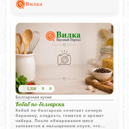
для намазывания на тосты, гренки или
Вилка
свежий хлеб.
1,31K
0
0
Болгарская кухня
Кебаб по-болгарски
Кебаб по-болгарски сочетает сочную
баранину, сладость томатов и аромат
чабера. После обжаривания мясо
запекается в насыщенном соусе, что