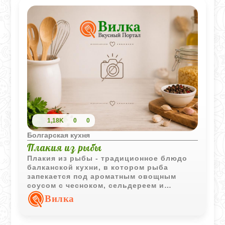
1,18K
0
0
Болгарская кухня
Плакия из рыбы
Плакия из рыбы - традиционное блюдо
балканской кухни, в котором рыба
запекается под ароматным овощным
соусом с чесноком, сельдереем и
томатами. Лимон и зелень придают
Вилка
готовому блюду свежие и яркие оттенки
вкуса.