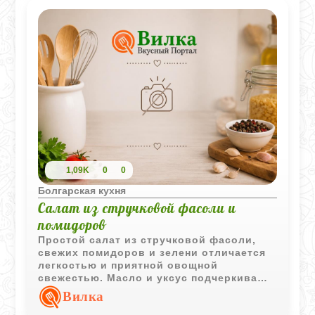
1,09K
0
0
Болгарская кухня
Салат из стручковой фасоли и
помидоров
Простой салат из стручковой фасоли,
свежих помидоров и зелени отличается
легкостью и приятной овощной
свежестью. Масло и уксус подчеркивают
вкус ингредиентов, а яйцо делает подачу
Вилка
более выразительной.