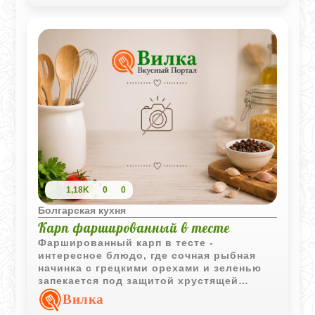
стола.
1,18K
0
0
Болгарская кухня
Карп фаршированный в тесте
Фаршированный карп в тесте -
интересное блюдо, где сочная рыбная
начинка с грецкими орехами и зеленью
запекается под защитой хрустящей
оболочки. Такой способ приготовления
Вилка
помогает сохранить насыщенный вкус и