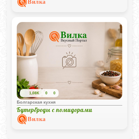
Вилка
сбалансированным и подходит как для
повседневного, так и для праздничного
стола.
1,08K
0
0
Болгарская кухня
Бутерброды с помидорами
Вилка