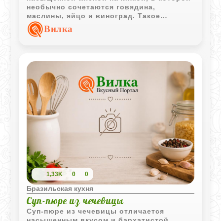
необычно сочетаются говядина,
маслины, яйцо и виноград. Такое
сочетание придает пирожкам
Вилка
характерный вкус и делает их
интересным представителем
латиноамериканской кухни.
1,33K
0
0
Бразильская кухня
Суп-пюре из чечевицы
Суп-пюре из чечевицы отличается
насыщенным вкусом и бархатистой