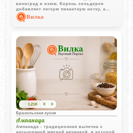
виноград и изюм. Корень сельдерея
добавляет легкую пикантную нотку, а
майонезная заправка объединяет все
Вилка
ингредиенты в гармоничное блюдо.
1,21K
0
0
Бразильская кухня
Ампанада
Ампанада - традиционная выпечка с
насыщенной мясной начинкой, в которой