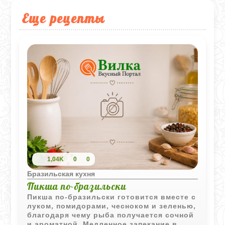
Еще рецепты
1,04K
0
0
Бразильская кухня
Пикша по-бразильски
Пикша по-бразильски готовится вместе с
луком, помидорами, чесноком и зеленью,
благодаря чему рыба получается сочной
и ароматной. Медленное запекание в