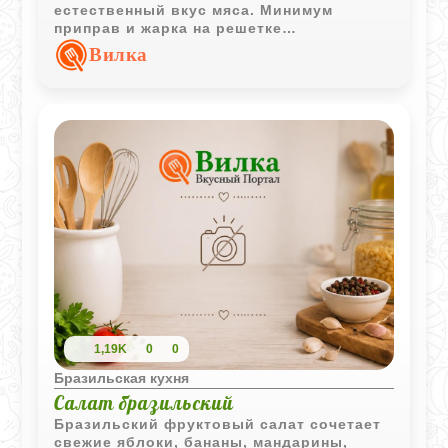
естественный вкус мяса. Минимум
приправ и жарка на решетке
подчеркивают сочность продукта и
Вилка
создают аппетитную корочку.
1,19K
0
0
Бразильская кухня
Салат бразильский
Бразильский фруктовый салат сочетает
свежие яблоки, бананы, мандарины,