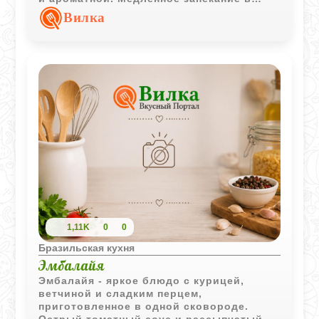
закрытой посуде позволяет
Вилка
ингредиентам обменяться вкусами и
сохранить естественную мягкость.
1,11K
0
0
Бразильская кухня
Эмбалайя
Эмбалайя - яркое блюдо с курицей,
ветчиной и сладким перцем,
приготовленное в одной сковороде.