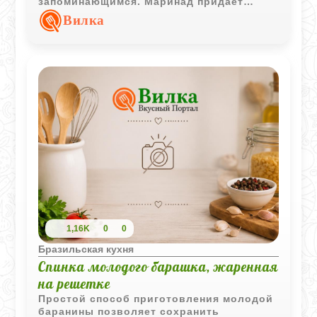
запоминающимся. Маринад придает
печени мягкость и аромат, а фруктовая
Вилка
нотка добавляет соусу оригинальный
характер.
1,16K
0
0
Бразильская кухня
Спинка молодого барашка, жаренная
на решетке
Простой способ приготовления молодой
баранины позволяет сохранить