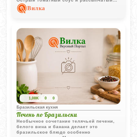
Острый томатный соус и рассыпчатый
рис делают подачу особенно сытной и
Вилка
выразительной.
1,08K
0
0
Бразильская кухня
Печень по Бразильски
Необычное сочетание телячьей печени,
белого вина и банана делает это
бразильское блюдо особенно