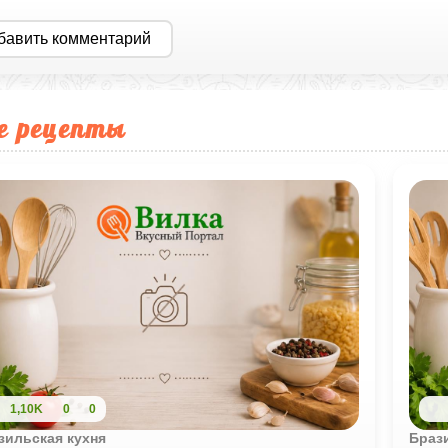
бавить комментарий
е рецепты
1,10K
0
0
зильская кухня
Браз