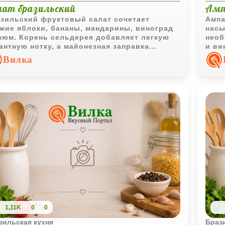
лат бразильский
Амп
зильский фруктовый салат сочетает
Ампа
жие яблоки, бананы, мандарины, виноград
насы
зюм. Корень сельдерея добавляет легкую
необ
антную нотку, а майонезная заправка
и ви
единяет все ингредиенты в гармоничное
хара
Вилка
юдо.
пред
1,11K
0
0
зильская кухня
Браз