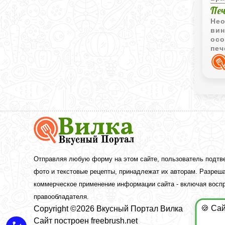
Пе
Нео
вин
осо
печ
доб
Вкусный
Портал
Вилка
—
рецепты
Отправляя любую форму на этом сайте, пользователь подтв
с
фото и текстовые рецепты, принадлежат их авторам. Разреша
фото
коммерческое применение информации сайта - включая воспр
правообладателя.
🍪 Са
Copyright ©2026 Вкусный Портал Вилка
Сайт построен
freebrush.net