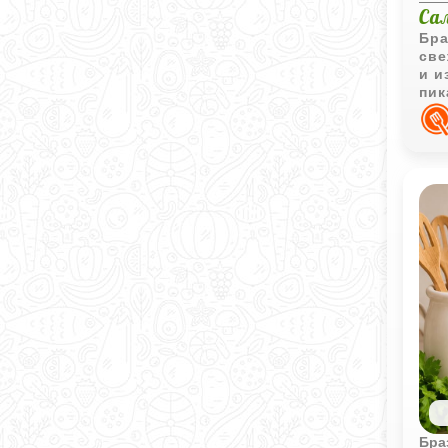
Са
Бра
све
и и
пик
объ
бл
Бра