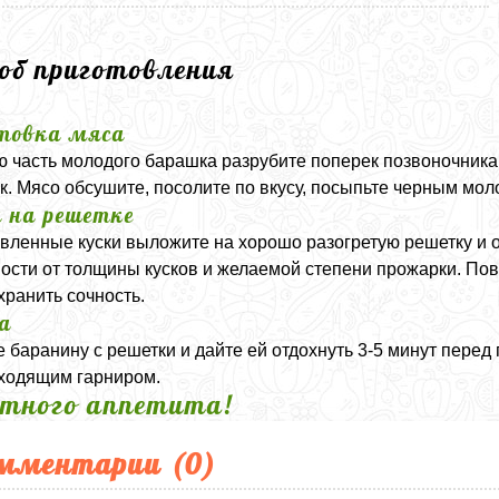
соб приготовления
товка мяса
 часть молодого барашка разрубите поперек позвоночника 
к. Мясо обсушите, посолите по вкусу, посыпьте черным мо
 на решетке
вленные куски выложите на хорошо разогретую решетку и о
ости от толщины кусков и желаемой степени прожарки. Пов
хранить сочность.
а
 баранину с решетки и дайте ей отдохнуть 3-5 минут перед
ходящим гарниром.
тного аппетита!
мментарии (
0
)