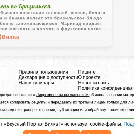
чень по Бразильски
бычное сочетание телячьей печени, белого
а и банана делает это бразильское блюдо
бенно запоминающимся. Маринад придает
ени мягкость и аромат, а фруктовая нотка
авляет соусу оригинальный характер.
Вилка
Правила пользования
Пишите
Декларация о доступности
О проекте
Наши кулинары
Новости сайта
Политика конфиденциал
ерждает согласие с
Лицензионным соглашением
об использовании мате
ется копировать рецепты и передавать их третьим лицам только для ли
оизведение, распространение, публикацию или обработку - возможно л
йт «Вкусный Портал Вилка !» использует cookie-файлы.
Под