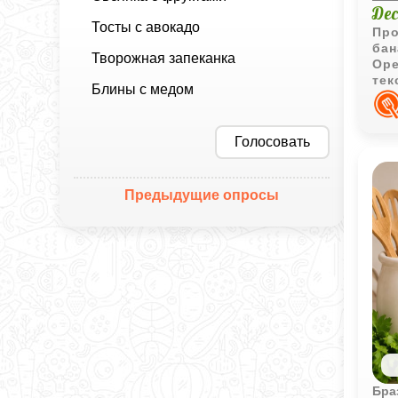
Де
Тосты с авокадо
Про
бан
Творожная запеканка
Оре
тек
Блины с медом
нес
Голосовать
Предыдущие опросы
Бра