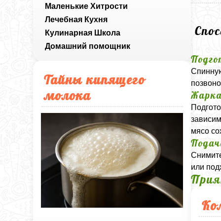
Маленькие Хитрости
Лечебная Кухня
Спо
Кулинарная Школа
Домашний помощник
Подго
Спинную
Тайны кипящего
позвоно
молока
Жарка
Подгото
зависим
мясо со
Подач
Снимите
или под
Прия
Ко