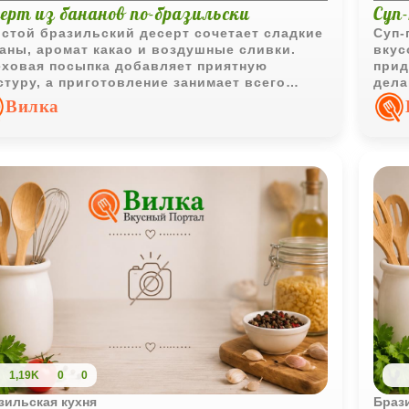
серт из бананов по-бразильски
Суп-
стой бразильский десерт сочетает сладкие
Суп-
аны, аромат какао и воздушные сливки.
вкус
ховая посыпка добавляет приятную
прид
стуру, а приготовление занимает всего
дела
колько минут.
Вилка
1,19K
0
0
зильская кухня
Браз