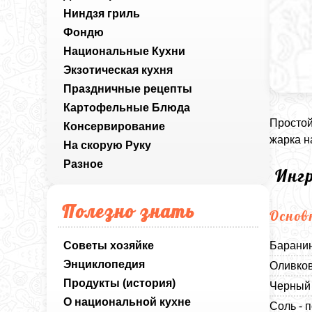
Ниндзя гриль
Фондю
Национальные Кухни
Экзотическая кухня
Праздничные рецепты
Картофельные Блюда
Простой
Консервирование
жарка н
На скорую Руку
Разное
Инг
Полезно знать
Основ
Советы хозяйке
Баранин
Энциклопедия
Оливков
Продукты (история)
Черный 
О национальной кухне
Соль - п