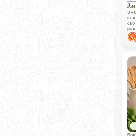
Эм
Эмб
сла
ско
рас
сыт
Бра