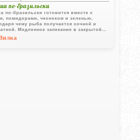
ша по-бразильски
а по-бразильски готовится вместе с
м, помидорами, чесноком и зеленью,
одаря чему рыба получается сочной и
атной. Медленное запекание в закрытой
де позволяет ингредиентам обменяться
Вилка
ами и сохранить естественную мягкость.