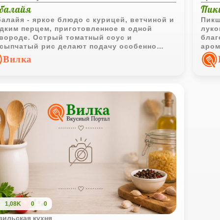
балайя
Пик
алайя - яркое блюдо с курицей, ветчиной и
Пикш
дким перцем, приготовленное в одной
луко
вороде. Острый томатный соус и
благ
сыпчатый рис делают подачу особенно
аром
ной и выразительной.
посу
Вилка
вкус
1,08K
0
0
зильская кухня