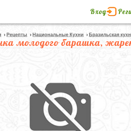
Вход
Рег
я
›
Рецепты
›
Национальные Кухни
›
Бразильская кух
нка молодого барашка, жаре