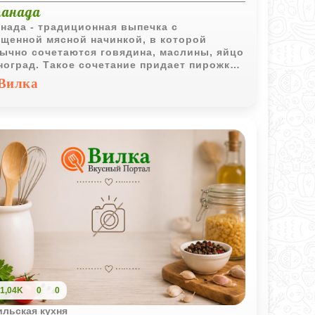
анада
нада - традиционная выпечка с
щенной мясной начинкой, в которой
ычно сочетаются говядина, маслины, яйцо
ноград. Такое сочетание придает пирожкам
ктерный вкус и делает их интересным
Вилка
ставителем латиноамериканской кухни.
1,04K
0
0
ильская кухня