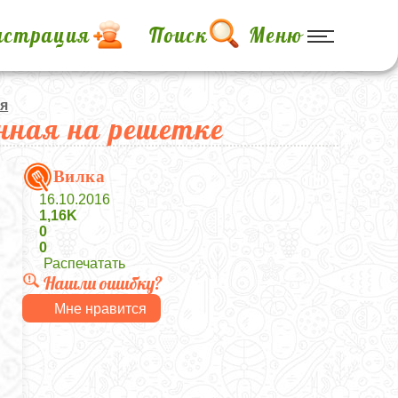
истрация
Поиск
Меню
ня
нная на решетке
Вилка
16.10.2016
1,16K
0
0
Распечатать
Нашли ошибку?
Мне нравится