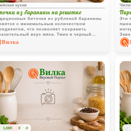
ийская кухня
Чили
точки из баранины на решетке
Пир
диционные биточки из рубленой баранины
Эти 
овятся с минимальным количеством
пшен
редиентов, что позволяет сохранить
инте
азительный вкус мяса. Тмин и черный
Заве
ец подчеркивают аромат блюда, а
и фр
Вилка
готовление на решетке создает аппетитную
прив
очку.
1,08K
0
0