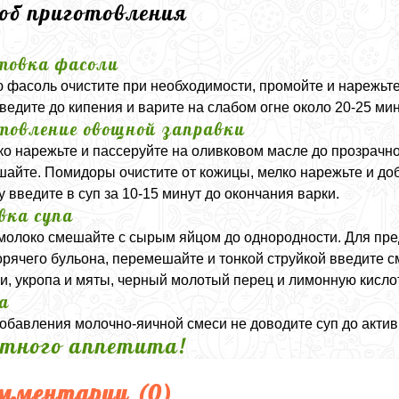
соб приготовления
товка фасоли
 фасоль очистите при необходимости, промойте и нарежьте
оведите до кипения и варите на слабом огне около 20-25 мин
товление овощной заправки
ко нарежьте и пассеруйте на оливковом масле до прозрачно
айте. Помидоры очистите от кожицы, мелко нарежьте и доба
у введите в суп за 10-15 минут до окончания варки.
вка супа
молоко смешайте с сырым яйцом до однородности. Для пр
орячего бульона, перемешайте и тонкой струйкой введите с
и, укропа и мяты, черный молотый перец и лимонную кислот
а
обавления молочно-яичной смеси не доводите суп до актив
тного аппетита!
мментарии (
0
)