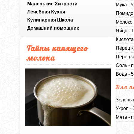
Маленькие Хитрости
Мука - 
Лечебная Кухня
Помидор
Кулинарная Школа
Молоко 
Домашний помощник
Яйцо - 
Кислота
Тайны кипящего
Перец к
молока
Перец ч
Соль - п
Вода - 
Для п
Зелень 
Укроп -
Мята - п