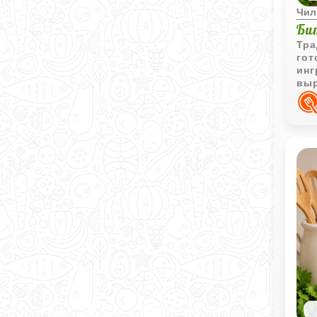
Чил
Би
Тра
гот
инг
выр
пер
при
кор