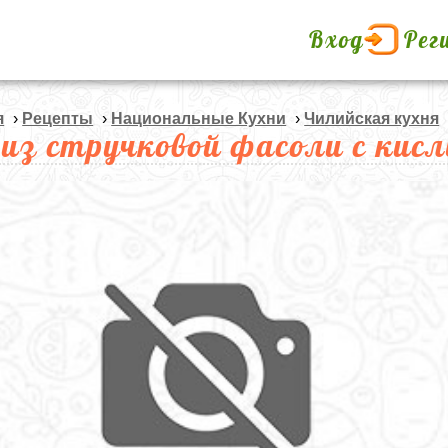
Вход
Рег
я
›
Рецепты
›
Национальные Кухни
›
Чилийская кухня
 из стручковой фасоли с ки