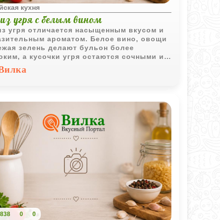
йская кухня
 из угря с белым вином
из угря отличается насыщенным вкусом и
зительным ароматом. Белое вино, овощи
ежая зелень делают бульон более
оким, а кусочки угря остаются сочными и
титными.
Вилка
838
0
0