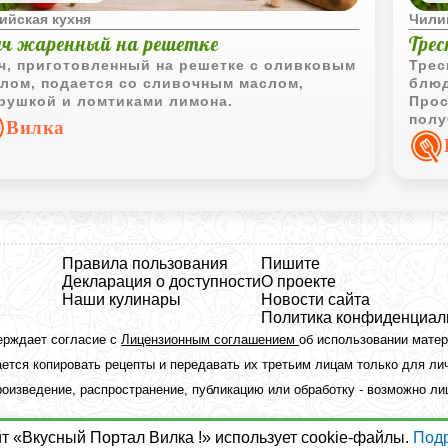
ийская кухня
Чили
ач жаренный на решетке
Трес
ч, приготовленный на решетке с оливковым
Трес
лом, подается со сливочным маслом,
блюд
рушкой и ломтиками лимона.
Прос
полу
Вилка
сочн
Правила пользования
Пишите
Декларация о доступности
О проекте
Наши кулинары
Новости сайта
Политика конфиденциал
ерждает согласие с
Лицензионным соглашением
об использовании мате
ется копировать рецепты и передавать их третьим лицам только для ли
оизведение, распространение, публикацию или обработку - возможно л
йт «Вкусный Портал Вилка !» использует cookie-файлы.
Под