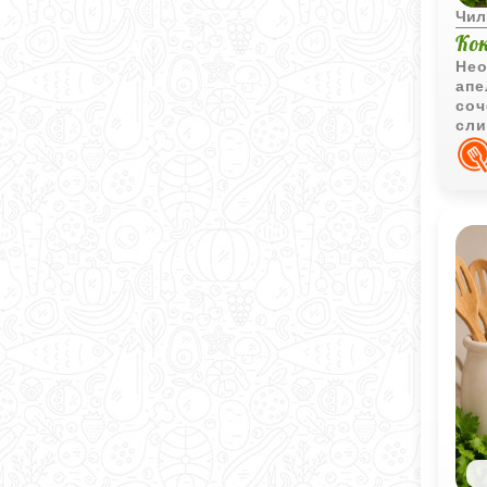
Чил
Ко
Нео
апе
соч
сли
нас
охл