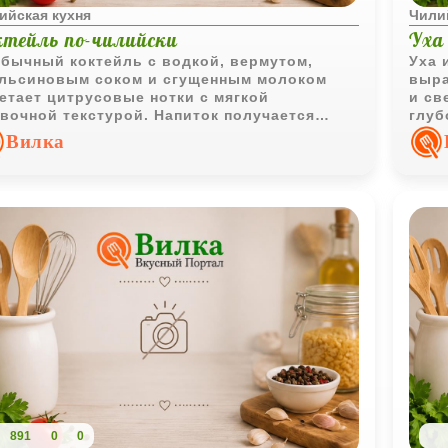
ийская кухня
Чили
ктейль по-чилийски
Уха
бычный коктейль с водкой, вермутом,
Уха 
льсиновым соком и сгущенным молоком
выра
етает цитрусовые нотки с мягкой
и св
вочной текстурой. Напиток получается
глуб
ыщенным и эффектно смотрится в
аппе
Вилка
ажденных бокалах.
891
0
0