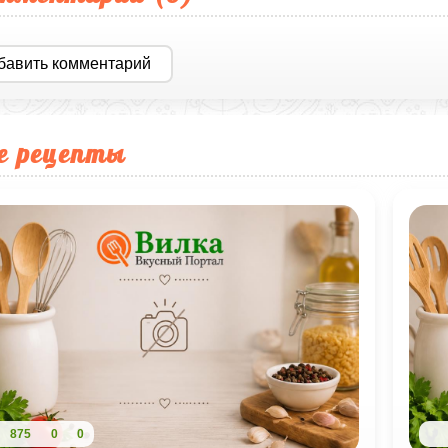
бавить комментарий
е рецепты
875
0
0