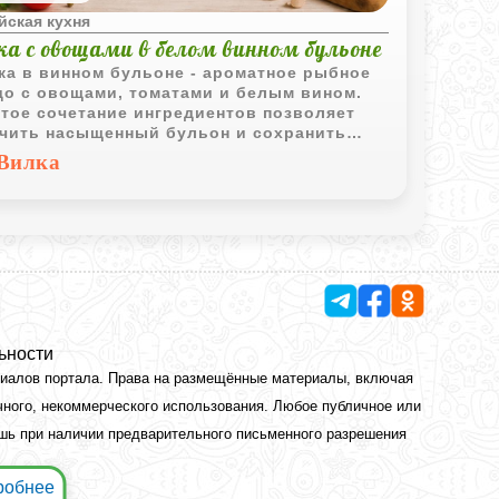
йская кухня
ка с овощами в белом винном бульоне
ка в винном бульоне - ароматное рыбное
о с овощами, томатами и белым вином.
тое сочетание ингредиентов позволяет
чить насыщенный бульон и сохранить
ость крупных кусочков рыбы.
Вилка
ьности
риалов портала. Права на размещённые материалы, включая
чного, некоммерческого использования. Любое публичное или
ишь при наличии предварительного письменного разрешения
робнее