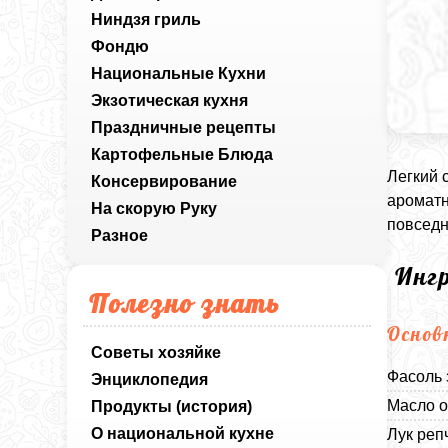
Ниндзя гриль
Фондю
Национальные Кухни
Экзотическая кухня
Праздничные рецепты
Картофельные Блюда
Легкий 
Консервирование
ароматн
На скорую Руку
повседн
Разное
Инг
Полезно знать
Основ
Советы хозяйке
Фасоль 
Энциклопедия
Масло о
Продукты (история)
О национальной кухне
Лук реп