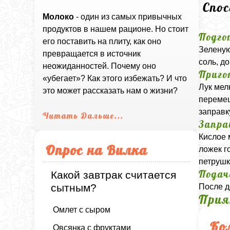
Спо
Молоко
- один из самых привычных
продуктов в нашем рационе. Но стоит
Подго
его поставить на плиту, как оно
Зеленую
превращается в источник
соль, д
неожиданностей. Почему оно
Приго
«убегает»? Как этого избежать? И что
Лук мел
это может рассказать нам о жизни?
перемеш
заправк
Читать Дальше...
Запра
Кислое 
Опрос на Вилка
ложек г
петрушк
Подач
Какой завтрак считается
сытным?
После д
Прия
Омлет с сыром
Ко
Овсянка с фруктами