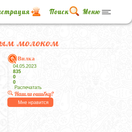
истрация
Поиск
Меню
слым молоком
Вилка
04.05.2023
835
0
0
Распечатать
Нашли ошибку?
Мне нравится