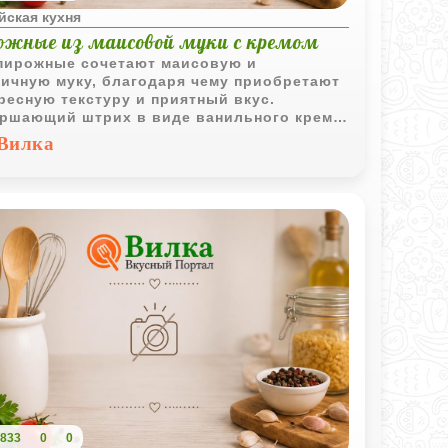
йская кухня
ожные из маисовой муки с кремом
пирожные сочетают маисовую и
ичную муку, благодаря чему приобретают
ресную текстуру и приятный вкус.
ршающий штрих в виде ванильного крема
уктов делает выпечку особенно
Вилка
лекательной для подачи к чаю.
833
0
0