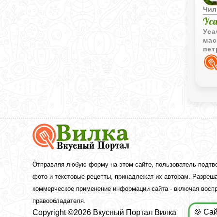
Чил
Ус
Уса
мас
пет
Вкусный
Портал
Вилка
—
рецепты
Отправляя любую форму на этом сайте, пользователь подтв
с
фото и текстовые рецепты, принадлежат их авторам. Разреша
фото
коммерческое применение информации сайта - включая воспр
правообладателя.
🍪 Са
Copyright ©2026 Вкусный Портал Вилка