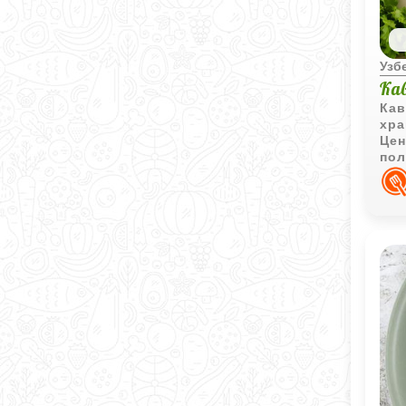
Узб
Ка
Кав
хра
Цен
пол
бла
исп
бл