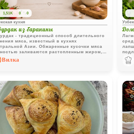
1,51K
0
0
екская кухня
Узбек
вурдак из баранины
Дом
урдак - традиционный способ длительного
Лагм
нения мяса, известный в кухнях
сред
тральной Азии. Обжаренные кусочки мяса
лапш
ностью заливаются растопленным жиром,
подл
годаря чему долго сохраняют вкус и могут
Бога
Вилка
ользоваться для приготовления различных
дела
юд.
всей