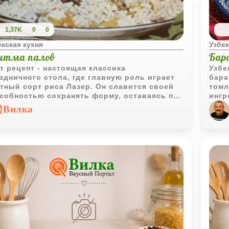
1,37K
0
0
екская кухня
Узбек
итма палов
Бара
т рецепт - настоящая классика
Узбе
здничного стола, где главную роль играет
бара
тный сорт риса Лазер. Он славится своей
томл
собностью сохранять форму, оставаясь при
ингр
м невероятно нежным и рассыпчатым. Плов
- пр
Вилка
то не просто еда, это ритуал. Сегодня
под 
юсь рецептом, который объединяет
румя
ность длиннозерного риса Лазер, сладость
наст
той моркови и сытность нута. Это блюдо
кост
 тех, кто ценит баланс текстур и
ентичный вкус.