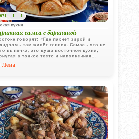
971
1
1
ская кухня
дратная самса с бараниной
остоке говорят: «Где пахнет зирой и
андром - там живёт тепло». Самса - это не
то выпечка, это душа восточной кухни,
рнутая в тонкое тесто и наполненная
ой начинкой. Ароматная, сочная, с
Лена
тящей корочкой - самса с бараниной давно
а любимицей не только на восточных
рах, но и в домашних кухнях. Этот рецепт -
льное сочетание простоты и насыщенного
а.