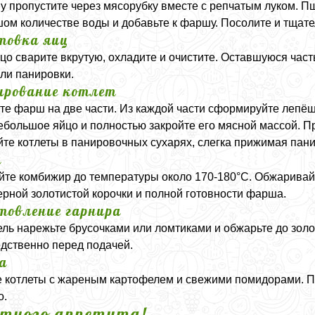
у пропустите через мясорубку вместе с репчатым луком. 
ом количестве воды и добавьте к фаршу. Посолите и тщат
товка яиц
цо сварите вкрутую, охладите и очистите. Оставшуюся част
ли панировки.
рование котлет
те фарш на две части. Из каждой части сформируйте лепёш
ебольшое яйцо и полностью закройте его мясной массой. 
те котлеты в панировочных сухарях, слегка прижимая пани
а
йте комбижир до температуры около 170-180°C. Обжаривай
рной золотистой корочки и полной готовности фарша.
товление гарнира
ль нарежьте брусочками или ломтиками и обжарьте до зол
дственно перед подачей.
а
 котлеты с жареным картофелем и свежими помидорами. П
о.
тного аппетита!