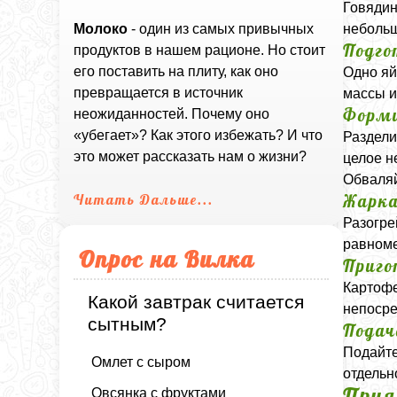
Говядин
небольш
Молоко
- один из самых привычных
Подго
продуктов в нашем рационе. Но стоит
его поставить на плиту, как оно
Одно яй
превращается в источник
массы и
Форми
неожиданностей. Почему оно
«убегает»? Как этого избежать? И что
Раздели
это может рассказать нам о жизни?
целое н
Обваляй
Жарк
Читать Дальше...
Разогре
равноме
Опрос на Вилка
Приго
Картофе
Какой завтрак считается
непосре
сытным?
Подач
Подайте
Омлет с сыром
отдельн
Прия
Овсянка с фруктами