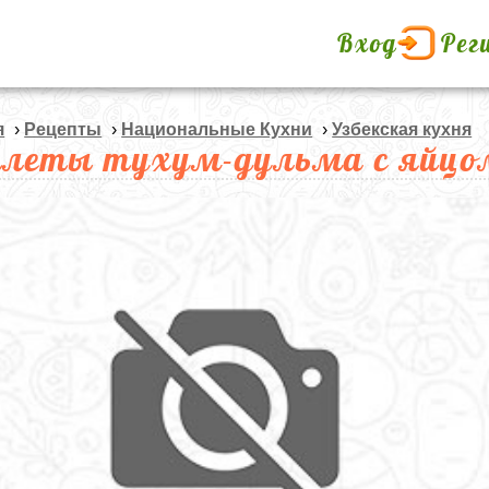
Вход
Рег
я
›
Рецепты
›
Национальные Кухни
›
Узбекская кухня
леты тухум-дульма с яйцо