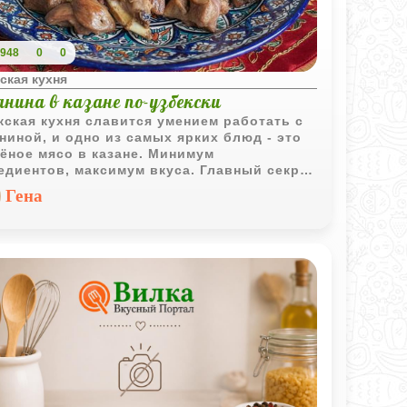
948
0
0
ская кухня
нина в казане по-узбекски
кская кухня славится умением работать с
ниной, и одно из самых ярких блюд - это
ёное мясо в казане. Минимум
едиентов, максимум вкуса. Главный секрет
авильная обжарка и длительное томление
Гена
крышкой. В результате баранина остаётся
ной снаружи, но внутри становится
олько нежной, что буквально отходит от
и.