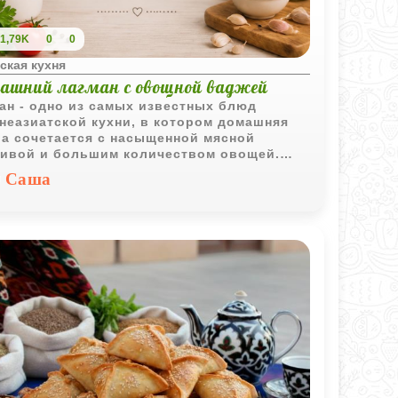
1,79K
0
0
ская кухня
ашний лагман с овощной ваджей
ан - одно из самых известных блюд
неазиатской кухни, в котором домашняя
а сочетается с насыщенной мясной
ивой и большим количеством овощей.
тый вкус, аромат специй и яркие краски
Саша
ют это блюдо полноценным обедом для
 семьи.