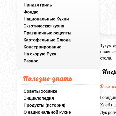
Ниндзя гриль
Фондю
Национальные Кухни
Экзотическая кухня
Праздничные рецепты
Картофельные Блюда
Тухум-д
Консервирование
начинке
На скорую Руку
стола.
Разное
Инг
Полезно знать
Для 
Советы хозяйке
Говядин
Энциклопедия
Хлеб пш
Продукты (история)
О национальной кухне
Лук реп