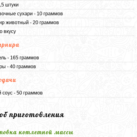
1,5 штуки
очные сухари - 10 граммов
р животный - 20 граммов
о вкусу
арнира
ль - 165 граммов
ы - 40 граммов
одачи
 соус - 50 граммов
соб приготовления
товка котлетной массы