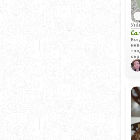
Узб
Са
Ког
нев
тра
сер
пир
сло
нач