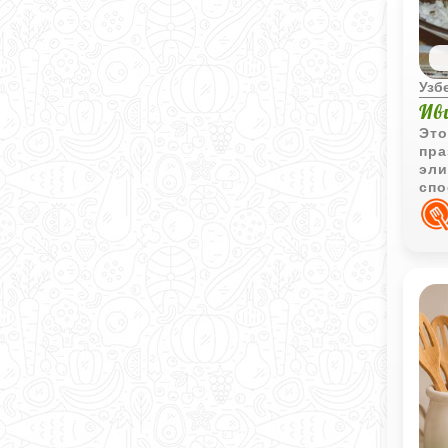
Узб
Ив
Это
пра
эли
спо
это
- э
дел
неж
жел
для
аут