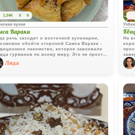
1,34K
0
0
екская кухня
Узбек
мса Вараки
Ква
да речь заходит о восточной кулинарии,
На в
озможно обойти стороной Самса Вараки -
кори
диционное лакомство, которое завоевало
прос
дца гурманов по всему миру. Это не просто
заве
ожок, это целая история, заключенная в
щедр
Лида
ях хрустящего теста и ароматной мясной
хрус
инки.
стал
база
идеа
вкус