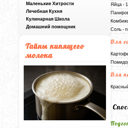
Маленькие Хитрости
Яйца - 
Лечебная Кухня
Паниров
Кулинарная Школа
Комбижи
Домашний помощник
Соль - п
Для г
Тайны кипящего
молока
Картофе
Помидор
Для п
Красный
Спо
Подго