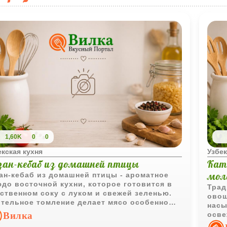
1,60K
0
0
екская кухня
Узбек
зан-кебаб из домашней птицы
Кат
мол
ан-кебаб из домашней птицы - ароматное
до восточной кухни, которое готовится в
Трад
ственном соку с луком и свежей зеленью.
овощ
тельное томление делает мясо особенно
насы
ным, а простые ингредиенты позволяют
Вилка
осве
крыть естественный вкус птицы.
полу