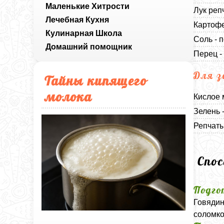
Маленькие Хитрости
Лук реп
Лечебная Кухня
Картофе
Кулинарная Школа
Соль - п
Домашний помощник
Перец -
Для з
Тайны кипящего
молока
Кислое 
Зелень 
Репчаты
Спо
Подго
Говядин
соломко