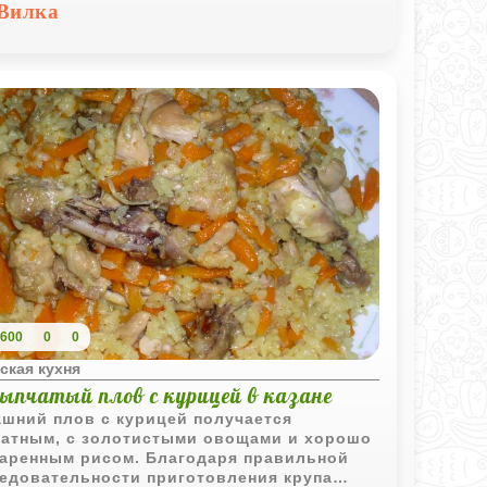
ыпчатым и особенно выразительным
Вилка
одаря контрасту мяса, риса и
фруктов.
600
0
0
ская кухня
сыпчатый плов с курицей в казане
шний плов с курицей получается
атным, с золотистыми овощами и хорошо
аренным рисом. Благодаря правильной
едовательности приготовления крупа