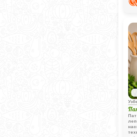
на 
Узб
Па
Пат
леп
нас
тех