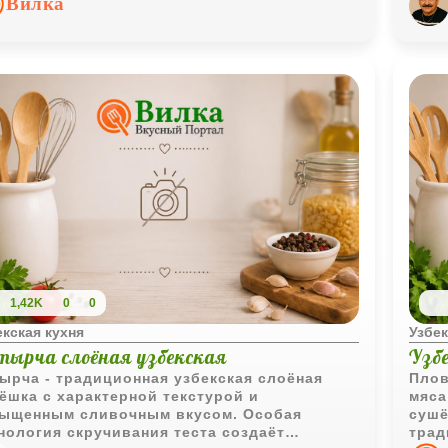
Вилка
углях.
под 
румя
наст
кост
1,42K
0
0
екская кухня
Узбек
тырча слоёная узбекская
Узб
ырча - традиционная узбекская слоёная
Плов
ёшка с характерной текстурой и
мяса
ыщенным сливочным вкусом. Особая
сушё
нология скручивания теста создаёт
трад