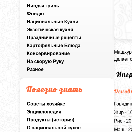
Ниндзя гриль
Фондю
Национальные Кухни
Экзотическая кухня
Праздничные рецепты
Картофельные Блюда
Машхурд
Консервирование
делает 
На скорую Руку
Разное
Инг
Полезно знать
Основ
Советы хозяйке
Говядин
Энциклопедия
Жир - 1
Продукты (история)
Рис - 2
О национальной кухне
Маш - 2