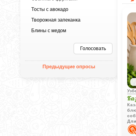
Тосты с авокадо
Творожная запеканка
Блины с медом
Голосовать
Предыдущие опросы
Узб
Ка
Каз
блю
соб
Дли
соч
рас