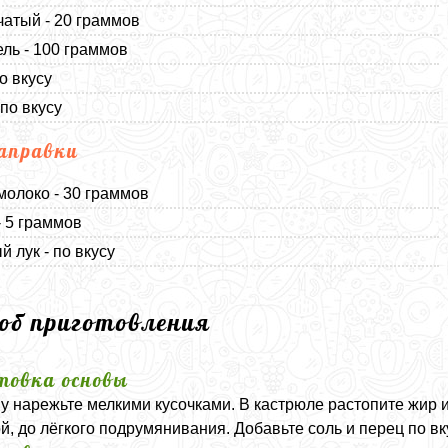
чатый - 20 граммов
ль - 100 граммов
о вкусу
 по вкусу
аправки
молоко - 30 граммов
- 5 граммов
й лук - по вкусу
соб приготовления
товка основы
у нарежьте мелкими кусочками. В кастрюле растопите жир 
й, до лёгкого подрумянивания. Добавьте соль и перец по вк