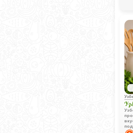
Узб
Уз
Узб
про
вку
под
пом