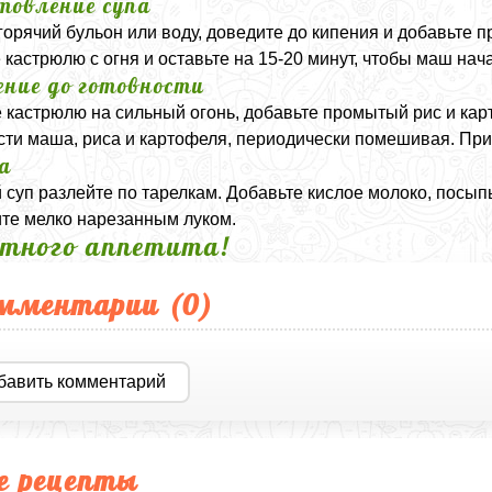
товление супа
горячий бульон или воду, доведите до кипения и добавьте 
 кастрюлю с огня и оставьте на 15-20 минут, чтобы маш нач
ение до готовности
 кастрюлю на сильный огонь, добавьте промытый рис и кар
сти маша, риса и картофеля, периодически помешивая. При
а
 суп разлейте по тарелкам. Добавьте кислое молоко, посып
те мелко нарезанным луком.
тного аппетита!
мментарии (
0
)
бавить комментарий
е рецепты