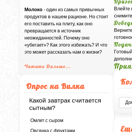
Приго
Влейте 
Молоко
- один из самых привычных
снимите
продуктов в нашем рационе. Но стоит
Довед
его поставить на плиту, как оно
Верните
превращается в источник
готовно
неожиданностей. Почему оно
Подач
«убегает»? Как этого избежать? И что
Готовый
это может рассказать нам о жизни?
дополни
Прия
Читать Дальше...
Ко
Опрос на Вилка
Какой завтрак считается
До
сытным?
Омлет с сыром
Ещ
Овсянка с фруктами