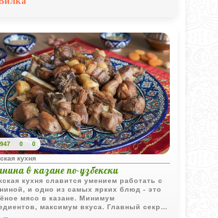
Вилка
947
0
0
ская кухня
нина в казане по-узбекски
кская кухня славится умением работать с
ниной, и одно из самых ярких блюд - это
ёное мясо в казане. Минимум
едиентов, максимум вкуса. Главный секрет
авильная обжарка и длительное томление