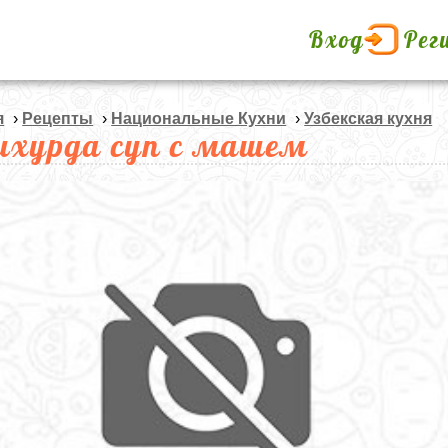
Вход
Рег
я
›
Рецепты
›
Национальные Кухни
›
Узбекская кухня
хурда суп с машем