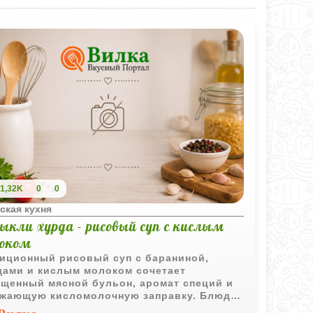
1,32K
0
0
ская кухня
ыкли хурда - рисовый суп с кислым
оком
иционный рисовый суп с бараниной,
ами и кислым молоком сочетает
щенный мясной бульон, аромат специй и
жающую кисломолочную заправку. Блюдо
чается сытным и выразительным по вкусу.