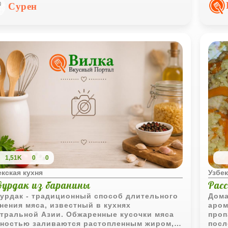
жество тонких слоёв, благодаря которым
расс
Сурен
ечка получается ароматной и аппетитной.
благ
сухо
1,51K
0
0
екская кухня
Узбек
вурдак из баранины
Рас
урдак - традиционный способ длительного
Дома
нения мяса, известный в кухнях
аром
тральной Азии. Обжаренные кусочки мяса
проп
ностью заливаются растопленным жиром,
посл