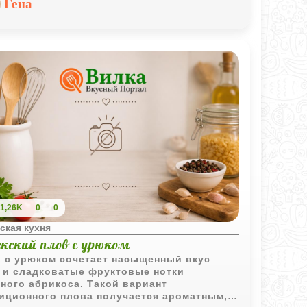
Гена
крышкой. В результате баранина остаётся
ной снаружи, но внутри становится
олько нежной, что буквально отходит от
и.
1,26K
0
0
ская кухня
екский плов с урюком
 с урюком сочетает насыщенный вкус
 и сладковатые фруктовые нотки
ного абрикоса. Такой вариант
иционного плова получается ароматным,