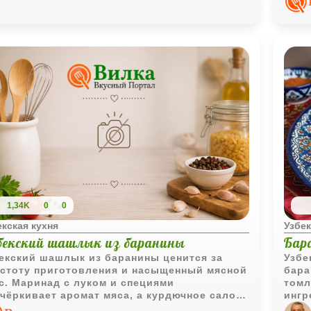
1,34K
0
0
екская кухня
Узбек
бекский шашлык из баранины
Бара
екский шашлык из баранины ценится за
Узбе
стоту приготовления и насыщенный мясной
бара
с. Маринад с луком и специями
томл
чёркивает аромат мяса, а курдючное сало
ингр
огает сохранить сочность во время жарки
- пр