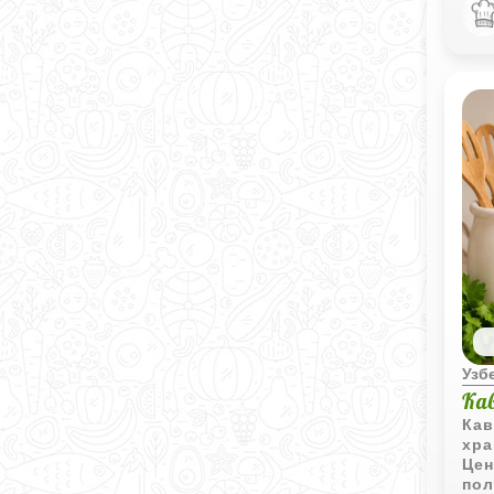
мно
вып
Узб
Ка
Кав
хра
Цен
пол