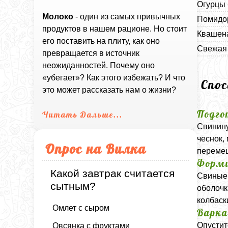
Огурцы 
Молоко
- один из самых привычных
Помидор
продуктов в нашем рационе. Но стоит
Квашена
его поставить на плиту, как оно
Свежая 
превращается в источник
неожиданностей. Почему оно
«убегает»? Как этого избежать? И что
Спо
это может рассказать нам о жизни?
Подго
Читать Дальше...
Свинину
чеснок,
Опрос на Вилка
перемеш
Форми
Какой завтрак считается
Свиные 
сытным?
оболочк
колбаск
Омлет с сыром
Варк
Опустит
Овсянка с фруктами