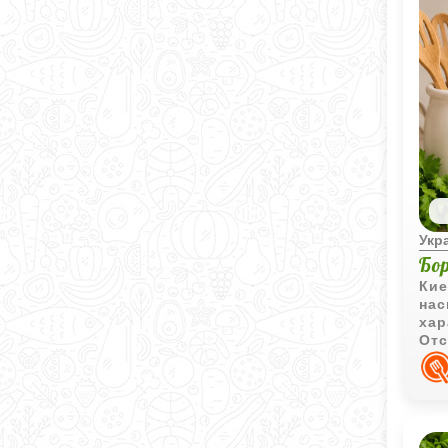
Укр
Бо
Кие
нас
хар
Отс
мяг
при