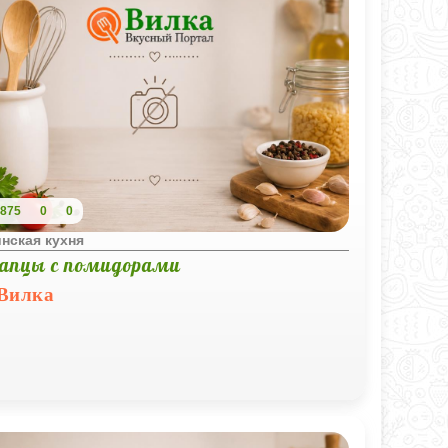
875
0
0
нская кухня
апцы с помидорами
Вилка