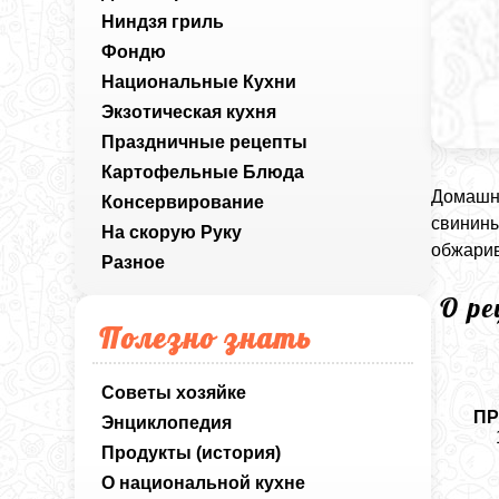
Ниндзя гриль
Фондю
Национальные Кухни
Экзотическая кухня
Праздничные рецепты
Картофельные Блюда
Домашня
Консервирование
свинины
На скорую Руку
обжари
Разное
О р
Полезно знать
Советы хозяйке
ПР
Энциклопедия
Продукты (история)
О национальной кухне