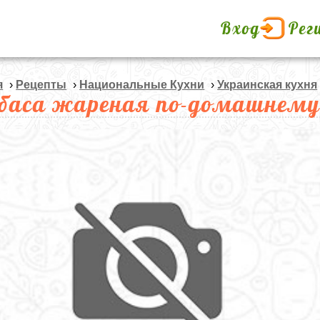
Вход
Рег
я
›
Рецепты
›
Национальные Кухни
›
Украинская кухня
баса жареная по-домашнем