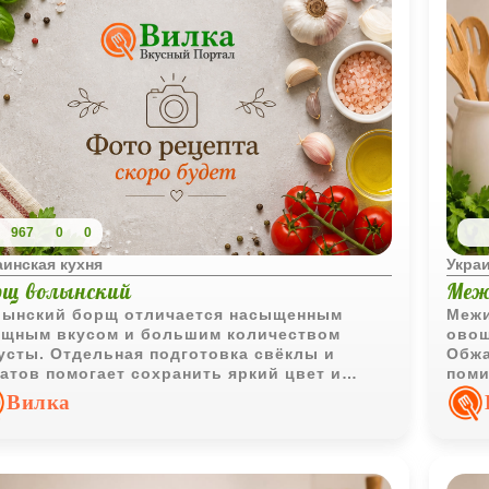
967
0
0
аинская кухня
Украи
рщ волынский
Меж
ынский борщ отличается насыщенным
Межи
щным вкусом и большим количеством
овощ
усты. Отдельная подготовка свёклы и
Обжа
атов помогает сохранить яркий цвет и
поми
дать блюду характерный аромат
особ
Вилка
аинской кухни.