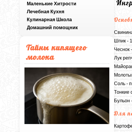
Инг
Маленькие Хитрости
Лечебная Кухня
Основ
Кулинарная Школа
Домашний помощник
Свинина
Шпик - 
Тайны кипящего
Чеснок -
молока
Лук реп
Майоран
Молотый
Соль - п
Тонкие 
Бульон 
Для п
Картофе