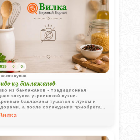
919
0
0
нская кухня
иво из баклажанов
во из баклажанов - традиционная
ная закуска украинской кухни.
ренные баклажаны тушатся с луком и
дорами, а после охлаждения приобретают
енно гармоничный и насыщенный вкус.
Вилка