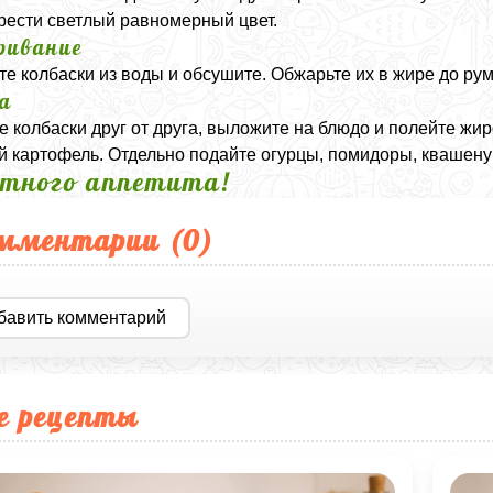
рести светлый равномерный цвет.
ривание
те колбаски из воды и обсушите. Обжарьте их в жире до рум
а
е колбаски друг от друга, выложите на блюдо и полейте жи
 картофель. Отдельно подайте огурцы, помидоры, квашеную
тного аппетита!
мментарии (
0
)
бавить комментарий
е рецепты