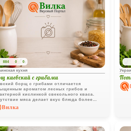
884
0
0
аинская кухня
Украи
рщ киевский с грибами
Пот
вский борщ с грибами отличается
ыщенным ароматом лесных грибов и
актерной кислинкой свекольного кваса.
утствие мяса делает вкус блюда более
ким, а заправка из сметаны и желтков
Вилка
даёт ему особую бархатистость.