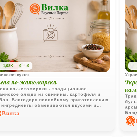
1,08K
0
0
аинская кухня
Украи
ченя по-житомирски
Укр
пам
еня по-житомирски - традиционное
аинское блюдо из свинины, картофеля и
Трад
бов. Благодаря послойному приготовлению
буль
 ингредиенты обмениваются вкусами и
аром
матами, создавая сытное домашнее жаркое.
Вилка
Блюд
хоро