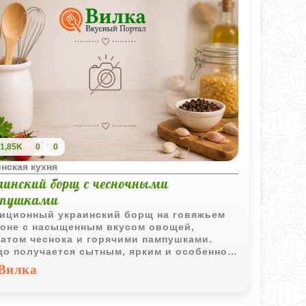
1,85K
0
0
нская кухня
аинский борщ с чесночными
пушками
иционный украинский борщ на говяжьем
оне с насыщенным вкусом овощей,
атом чеснока и горячими пампушками.
о получается сытным, ярким и особенно
шо подходит для семейного обеда.
Вилка