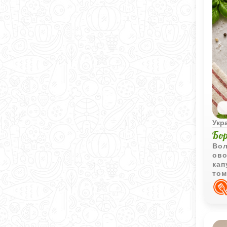
Укр
Бо
Вол
ово
кап
том
при
укр