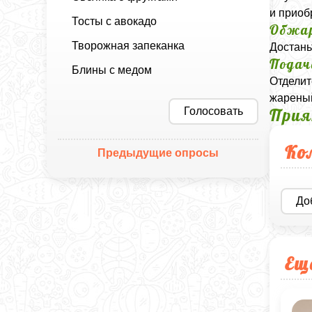
и приоб
Тосты с авокадо
Обжа
Творожная запеканка
Достань
Подач
Блины с медом
Отделит
жареный
Прия
Голосовать
Ко
Предыдущие опросы
До
Ещ