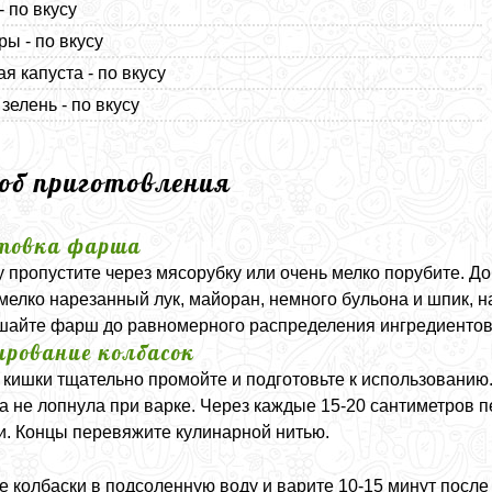
- по вкусу
ы - по вкусу
я капуста - по вкусу
зелень - по вкусу
соб приготовления
товка фарша
 пропустите через мясорубку или очень мелко порубите. Д
 мелко нарезанный лук, майоран, немного бульона и шпик,
айте фарш до равномерного распределения ингредиентов
рование колбасок
кишки тщательно промойте и подготовьте к использованию
а не лопнула при варке. Через каждые 15-20 сантиметров 
и. Концы перевяжите кулинарной нитью.
а
е колбаски в подсоленную воду и варите 10-15 минут посл