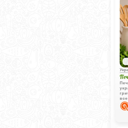
Укр
Пе
Печ
укр
гри
все
аро