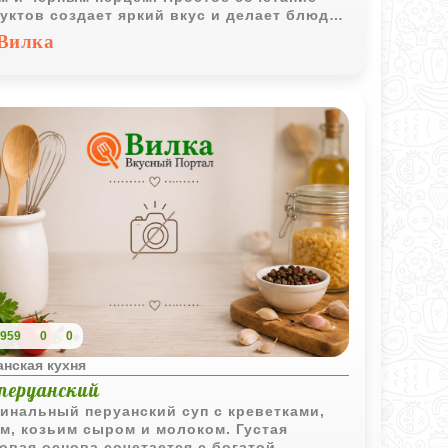
уктов создает яркий вкус и делает блюдо
чным вариантом для легкого обеда или
Вилка
а.
959
0
0
нская кухня
 перуанский
инальный перуанский суп с креветками,
м, козьим сыром и молоком. Густая
овая основа сочетается с богатой