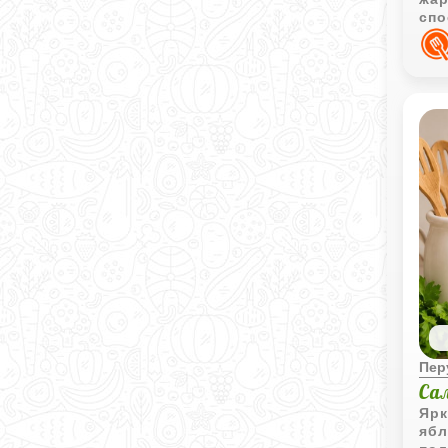
спо
пол
пти
Пер
Са
Ярк
ябл