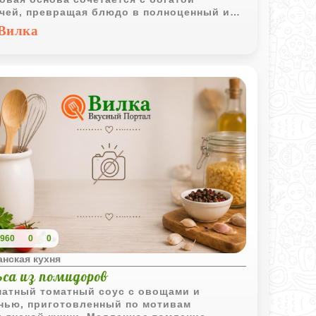
чей, превращая блюдо в полноценный и
ый обед.
Вилка
960
0
0
нская кухня
ьса из помидоров
атный томатный соус с овощами и
нью, приготовленный по мотивам