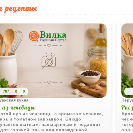
е рецепты
787
0
0
уанская кухня
Перуа
п из чечевицы
Рис
стой суп из чечевицы с ароматом чеснока,
Аром
ера и томатной заправкой. Блюдо
чесн
учается сытным, насыщенным и подходит
кото
 для горячей, так и для охлажденной
овощ