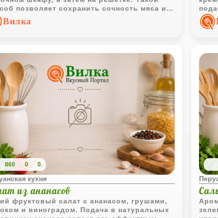
соб позволяет сохранить сочность мяса и
пода
учить выразительный аромат жареной
сытн
Вилка
цы.
860
0
0
уанская кухня
Перуа
лат из ананасов
Сал
ий фруктовый салат с ананасом, грушами,
Аром
оком и виноградом. Подача в натуральных
зеле