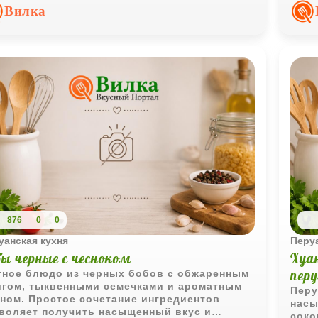
ачи.
техн
Вилка
резу
876
0
0
уанская кухня
Перуа
бы черные с чесноком
Хуа
пер
ное блюдо из черных бобов с обжаренным
гом, тыквенными семечками и ароматным
Перу
ном. Простое сочетание ингредиентов
насы
воляет получить насыщенный вкус и
соко