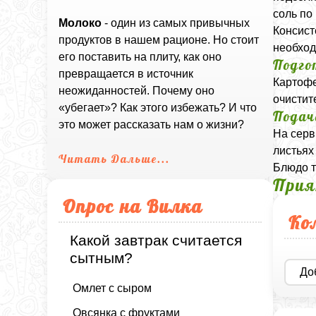
соль по 
Молоко
- один из самых привычных
Консист
продуктов в нашем рационе. Но стоит
необход
его поставить на плиту, как оно
Подго
превращается в источник
Картофе
неожиданностей. Почему оно
очистит
«убегает»? Как этого избежать? И что
Подач
это может рассказать нам о жизни?
На серв
листьях
Читать Дальше...
Блюдо т
Прия
Опрос на Вилка
Ко
Какой завтрак считается
сытным?
До
Омлет с сыром
Овсянка с фруктами