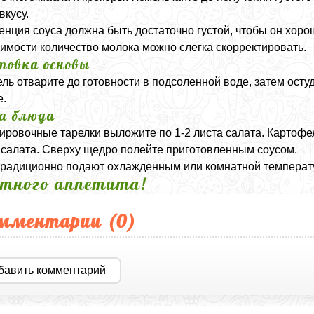
вкусу.
енция соуса должна быть достаточно густой, чтобы он хор
имости количество молока можно слегка скорректировать.
товка основы
ль отварите до готовности в подсоленной воде, затем остуд
е.
а блюда
ировочные тарелки выложите по 1-2 листа салата. Картофе
 салата. Сверху щедро полейте приготовленным соусом.
радиционно подают охлажденным или комнатной температ
тного аппетита!
мментарии (
0
)
бавить комментарий