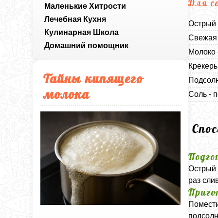
Для с
Маленькие Хитрости
Лечебная Кухня
Острый 
Кулинарная Школа
Свежая 
Домашний помощник
Молоко 
Крекеры
Тайны кипящего
Подсолн
молока
Соль - п
Спо
Подго
Острый 
раз сли
Приго
Помести
подсолн