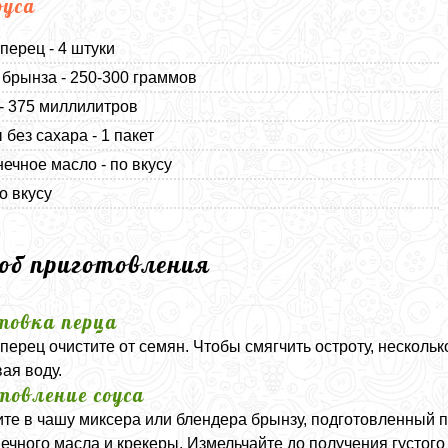
оуса
перец - 4 штуки
брынза - 250-300 граммов
- 375 миллилитров
 без сахара - 1 пакет
ечное масло - по вкусу
о вкусу
соб приготовления
товка перца
перец очистите от семян. Чтобы смягчить остроту, нескольк
вая воду.
товление соуса
те в чашу миксера или блендера брынзу, подготовленный п
ечного масла и крекеры. Измельчайте до получения густого