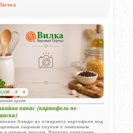
ология позволяют получить отличный
Вилка
льтат.
1,13K
0
0
нская кухня
нкайна папас (картофель по-
уански)
анское блюдо из отварного картофеля под
щенным сырным соусом с лимонным
м и черным перцем. Простое сочетание