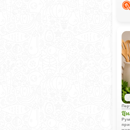
выр
Пер
Цы
Рум
при
жар