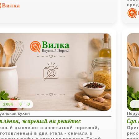
азительную текстуру.
Вилка
прод
отли
ужин
1,08K
0
0
уанская кухня
Перуа
плёнок, жареный на решётке
Суп
яный цыпленок с аппетитной корочкой,
Ориг
готовленный в два этапа - сначала в
рисо
очном шкафу, а затем на решетке. Такой
крем