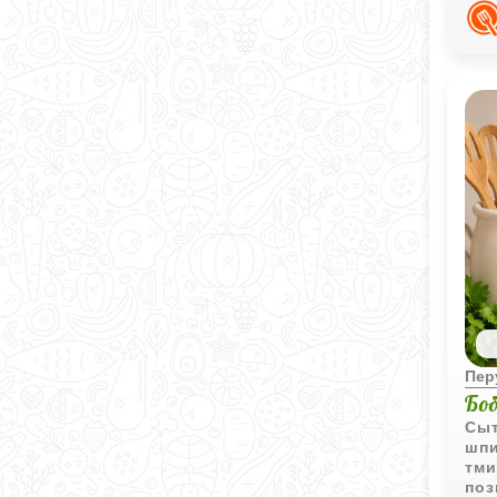
под
Пер
Бо
Сыт
шпи
тми
поз