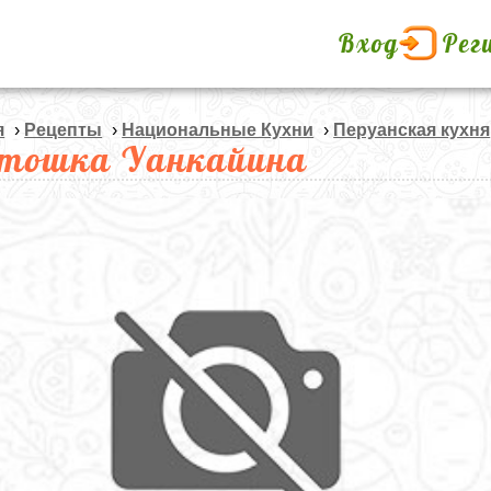
Вход
Рег
я
›
Рецепты
›
Национальные Кухни
›
Перуанская кухня
тошка Уанкайина