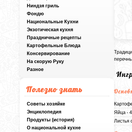
Ниндзя гриль
Фондю
Национальные Кухни
Экзотическая кухня
Праздничные рецепты
Картофельные Блюда
Традици
Консервирование
перечны
На скорую Руку
Разное
Инг
Полезно знать
Основ
Советы хозяйке
Картофе
Энциклопедия
Яйца - 
Продукты (история)
Листья с
О национальной кухне