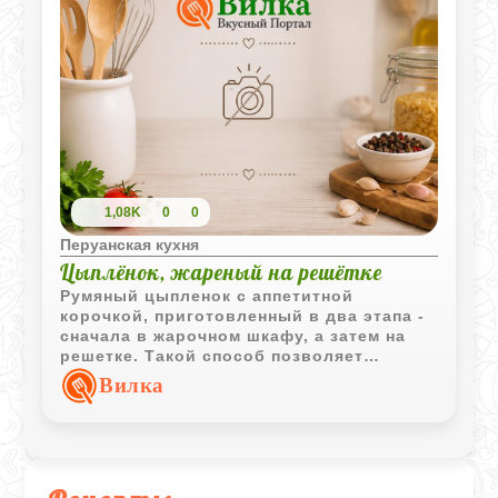
1,08K
0
0
Перуанская кухня
Цыплёнок, жареный на решётке
Румяный цыпленок с аппетитной
корочкой, приготовленный в два этапа -
сначала в жарочном шкафу, а затем на
решетке. Такой способ позволяет
сохранить сочность мяса и получить
Вилка
выразительный аромат жареной птицы.