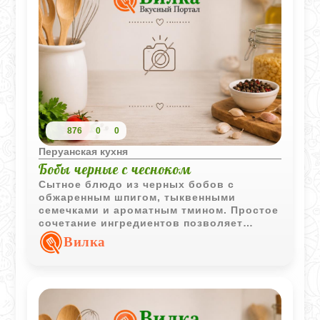
876
0
0
Перуанская кухня
Бобы черные с чесноком
Сытное блюдо из черных бобов с
обжаренным шпигом, тыквенными
семечками и ароматным тмином. Простое
сочетание ингредиентов позволяет
получить насыщенный вкус и
Вилка
выразительную текстуру.