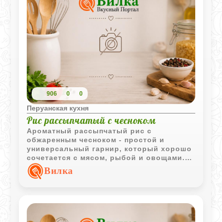
906
0
0
Перуанская кухня
Рис рассыпчатый с чесноком
Ароматный рассыпчатый рис с
обжаренным чесноком - простой и
универсальный гарнир, который хорошо
сочетается с мясом, рыбой и овощами.
Минимум ингредиентов и понятная
Вилка
технология позволяют получить
отличный результат.