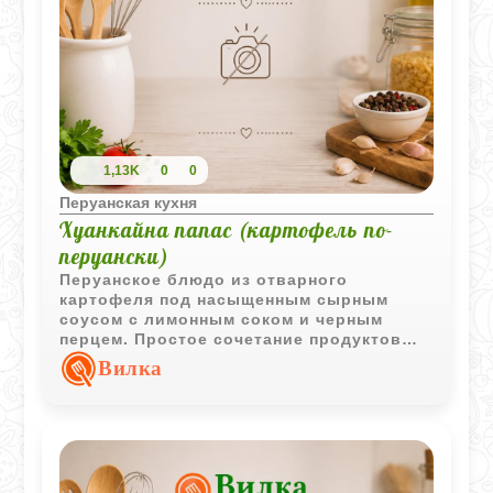
1,13K
0
0
Перуанская кухня
Хуанкайна папас (картофель по-
перуански)
Перуанское блюдо из отварного
картофеля под насыщенным сырным
соусом с лимонным соком и черным
перцем. Простое сочетание продуктов
создает яркий вкус и делает блюдо
Вилка
отличным вариантом для легкого обеда
или ужина.