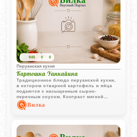
946
0
0
Перуанская кухня
Картошка Уанкайина
Традиционное блюдо перуанской кухни,
в котором отварной картофель и яйца
подаются с насыщенным сырно-
перечным соусом. Контраст мягкой
основы и пикантной заправки делает его
Вилка
особенно запоминающимся.