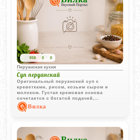
958
0
0
Перуанская кухня
Суп перуанский
Оригинальный перуанский суп с
креветками, рисом, козьим сыром и
молоком. Густая кремовая основа
сочетается с богатой подачей,
превращая блюдо в полноценный и
Вилка
сытный обед.