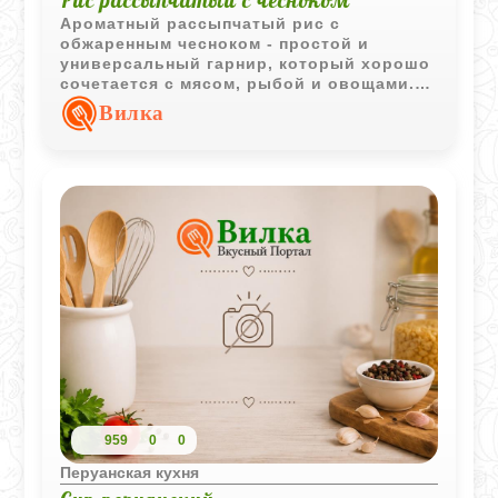
Рис рассыпчатый с чесноком
Ароматный рассыпчатый рис с
обжаренным чесноком - простой и
универсальный гарнир, который хорошо
сочетается с мясом, рыбой и овощами.
Минимум ингредиентов и понятная
Вилка
технология позволяют получить
отличный результат.
959
0
0
Перуанская кухня