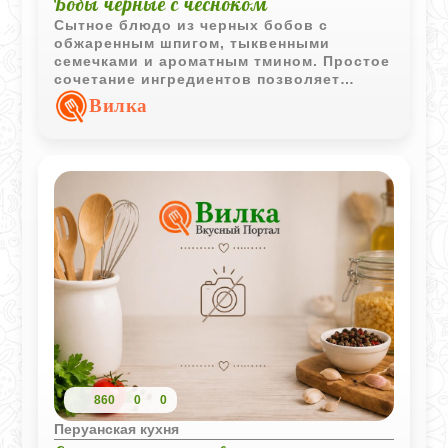
Бобы черные с чесноком
Сытное блюдо из черных бобов с
обжаренным шпигом, тыквенными
семечками и ароматным тмином. Простое
сочетание ингредиентов позволяет
получить насыщенный вкус и
Вилка
выразительную текстуру.
860
0
0
Перуанская кухня