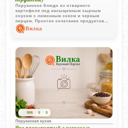
Перуанское блюдо из отварного
картофеля под насыщенным сырным
соусом с лимонным соком и черным
перцем. Простое сочетание продуктов
создает яркий вкус и делает блюдо
Вилка
отличным вариантом для легкого обеда
или ужина.
906
0
0
Перуанская кухня