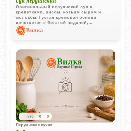
Суп перуанский
Оригинальный перуанский суп с
креветками, рисом, козьим сыром и
молоком. Густая кремовая основа
сочетается с богатой подачей,
превращая блюдо в полноценный и
Вилка
сытный обед.
876
0
0
Перуанская кухня