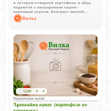
в котором отварной картофель и яйца
подаются с насыщенным сырно-
перечным соусом. Контраст мягкой
основы и пикантной заправки делает его
Вилка
особенно запоминающимся.
1,13K
0
0
Перуанская кухня
Хуанкайна папас (картофель по-
перуански)