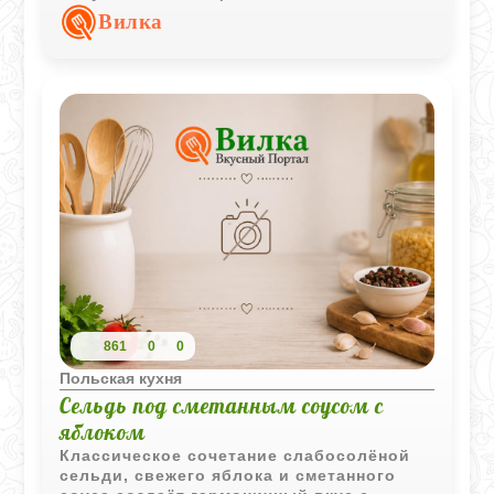
сочетается с горячим картофелем или
Вилка
хрустящим хлебом.
861
0
0
Польская кухня
Сельдь под сметанным соусом с
яблоком
Классическое сочетание слабосолёной
сельди, свежего яблока и сметанного