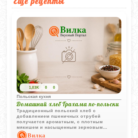
Еще рецепты
1,03K
0
0
Польская кухня
Домашний хлеб Грахама по-польски
Традиционный польский хлеб с
добавлением пшеничных отрубей
получается ароматным, с плотным
мякишем и насыщенным зерновым
вкусом. Отличный вариант для
Вилка