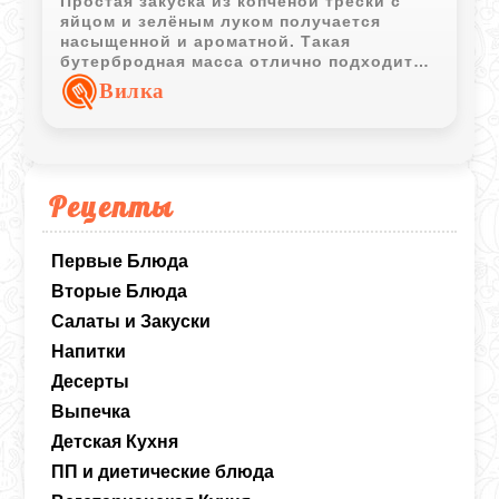
Простая закуска из копчёной трески с
яйцом и зелёным луком получается
насыщенной и ароматной. Такая
бутербродная масса отлично подходит
для тостов, свежего хлеба или
Вилка
праздничных закусок.
Рецепты
Первые Блюда
Вторые Блюда
Салаты и Закуски
Напитки
Десерты
Выпечка
Детская Кухня
ПП и диетические блюда