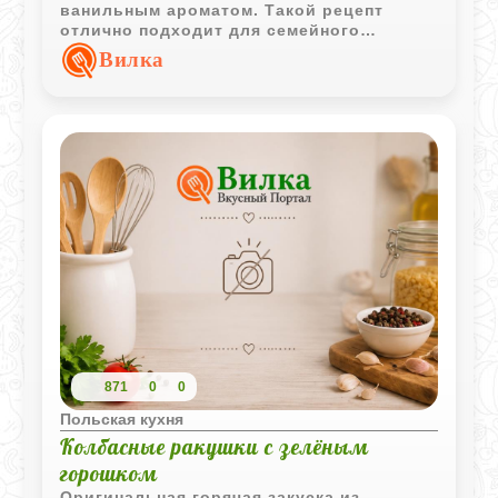
ванильным ароматом. Такой рецепт
отлично подходит для семейного
чаепития и позволяет приготовить как
Вилка
обычное печенье, так и вариант с
джемом.
871
0
0
Польская кухня
Колбасные ракушки с зелёным
горошком
Оригинальная горячая закуска из