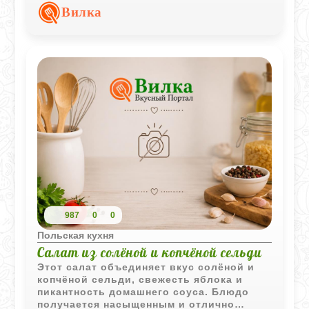
Простое сочетание продуктов даёт
Вилка
насыщенный вкус и аппетитную подачу.
987
0
0
Польская кухня
Салат из солёной и копчёной сельди
Этот салат объединяет вкус солёной и
копчёной сельди, свежесть яблока и
пикантность домашнего соуса. Блюдо
получается насыщенным и отлично