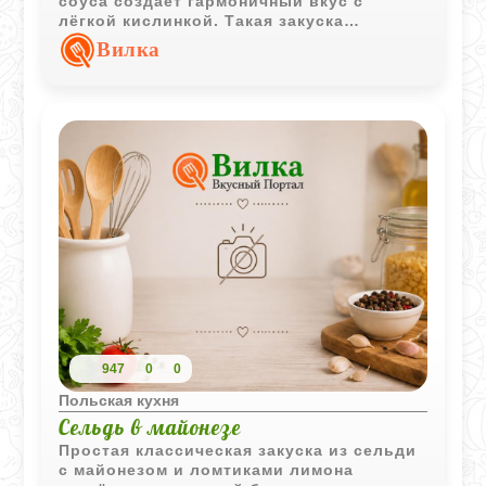
соуса создаёт гармоничный вкус с
лёгкой кислинкой. Такая закуска
подходит как для повседневного меню,
Вилка
так и для праздничного стола.
947
0
0
Польская кухня
Сельдь в майонезе
Простая классическая закуска из сельди
с майонезом и ломтиками лимона