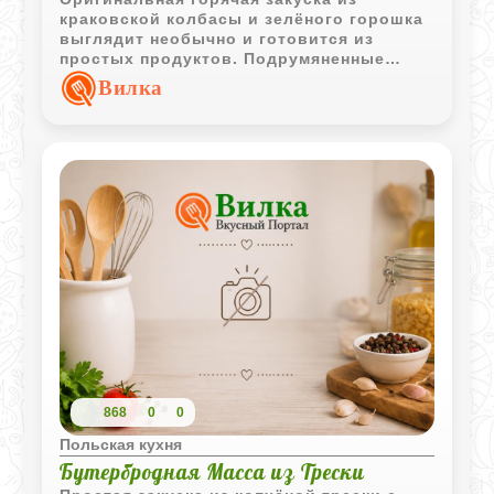
краковской колбасы и зелёного горошка
выглядит необычно и готовится из
простых продуктов. Подрумяненные
колбасные «ракушки» хорошо подходят
Вилка
для праздничной подачи.
868
0
0
Польская кухня
Бутербродная Масса из Трески