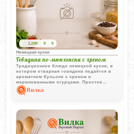
1,15K
0
0
Немецкая кухня
Говядина по-мюнхенски с хреном
Традиционное блюдо немецкой кухни, в
котором отварная говядина подаётся в
ароматном бульоне с хреном и
маринованными огурцами. Простое
сочетание ингредиентов создаёт
Вилка
выразительный и насыщенный вкус.