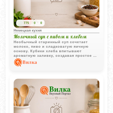
775
0
0
Немецкая кухня
Молочный суп с пивом и хлебом
Необычный старинный суп сочетает
молоко, пиво и сладковатую яичную
основу. Кубики хлеба впитывают
ароматную заливку, создавая простое и
интересное блюдо с характерным
Вилка
вкусом.