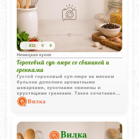
832
0
0
Немецкая кухня
Гороховый суп-пюре со свининой и
гренками
Густой гороховый суп-пюре на мясном
бульоне дополнен ароматными
шкварками, кусочками свинины и
хрустящими гренками. Такое сочетание
делает блюдо насыщенным и особенно
Вилка
подходящим для сытного обеда.