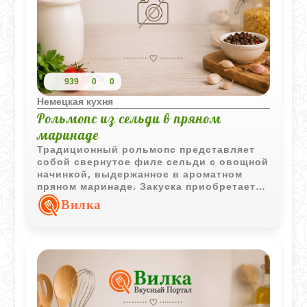
939
0
0
Немецкая кухня
Рольмопс из сельди в пряном
маринаде
Традиционный рольмопс представляет
собой свернутое филе сельди с овощной
начинкой, выдержанное в ароматном
пряном маринаде. Закуска приобретает
насыщенный вкус уже через сутки и
Вилка
отлично подходит для праздничного
стола.