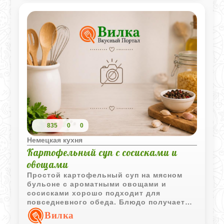
835
0
0
Немецкая кухня
Картофельный суп с сосисками и
овощами
Простой картофельный суп на мясном
бульоне с ароматными овощами и
сосисками хорошо подходит для
повседневного обеда. Блюдо получается
сытным, насыщенным и готовится из
Вилка
доступных продуктов.