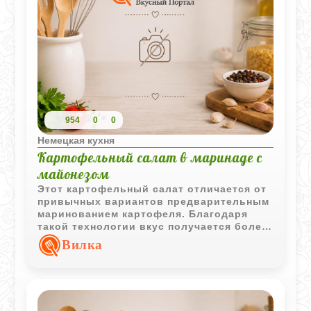
954
0
0
Немецкая кухня
Картофельный салат в маринаде с
майонезом
Этот картофельный салат отличается от
привычных вариантов предварительным
маринованием картофеля. Благодаря
такой технологии вкус получается более
насыщенным, а майонезная заправка
Вилка
делает блюдо особенно гармоничным.