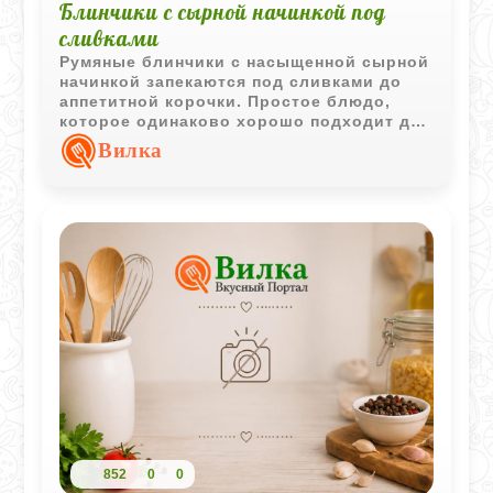
Блинчики с сырной начинкой под
сливками
Румяные блинчики с насыщенной сырной
начинкой запекаются под сливками до
аппетитной корочки. Простое блюдо,
которое одинаково хорошо подходит для
семейного завтрака или лёгкого ужина.
Вилка
852
0
0