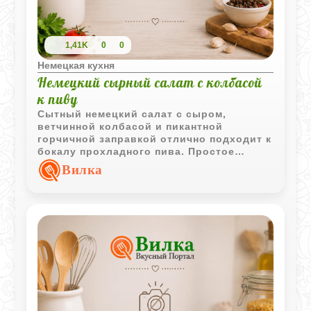
1,41K
0
0
Немецкая кухня
Немецкий сырный салат с колбасой
к пиву
Сытный немецкий салат с сыром,
ветчинной колбасой и пикантной
горчичной заправкой отлично подходит к
бокалу прохладного пива. Простое
сочетание ингредиентов делает его
Вилка
удачным вариантом как для домашних
посиделок, так и для праздничного
стола.