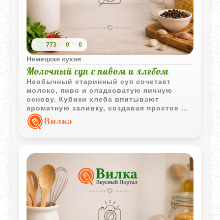
773
0
0
Немецкая кухня
Молочный суп с пивом и хлебом
Необычный старинный суп сочетает
молоко, пиво и сладковатую яичную
основу. Кубики хлеба впитывают
ароматную заливку, создавая простое и
интересное блюдо с характерным
Вилка
вкусом.