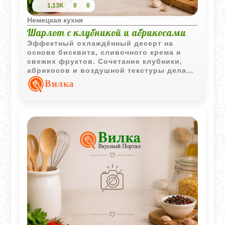
1,13K
0
0
Немецкая кухня
Шарлот с клубникой и абрикосами
Эффектный охлаждённый десерт на
основе бисквита, сливочного крема и
свежих фруктов. Сочетание клубники,
абрикосов и воздушной текстуры делает
его отличным вариантом для
Вилка
праздничной подачи.