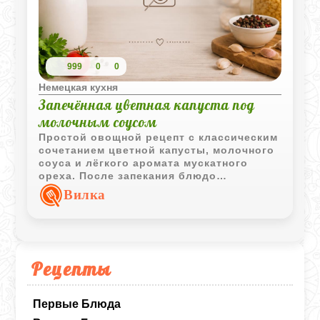
999
0
0
Немецкая кухня
Запечённая цветная капуста под
молочным соусом
Простой овощной рецепт с классическим
сочетанием цветной капусты, молочного
соуса и лёгкого аромата мускатного
ореха. После запекания блюдо
приобретает аппетитную золотистую
Вилка
корочку и насыщенный вкус.
Рецепты
Первые Блюда