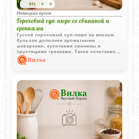
831
0
0
Немецкая кухня
Гороховый суп-пюре со свининой и
гренками
Густой гороховый суп-пюре на мясном
бульоне дополнен ароматными
шкварками, кусочками свинины и
хрустящими гренками. Такое сочетание
делает блюдо насыщенным и особенно
Вилка
подходящим для сытного обеда.