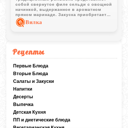
собой свернутое филе сельди с овощной
начинкой, выдержанное в ароматном
пряном маринаде. Закуска приобретает
насыщенный вкус уже через сутки и
Вилка
отлично подходит для праздничного
стола.
Рецепты
Первые Блюда
Вторые Блюда
Салаты и Закуски
Напитки
Десерты
Выпечка
Детская Кухня
ПП и диетические блюда
Вегетарианская Кухня