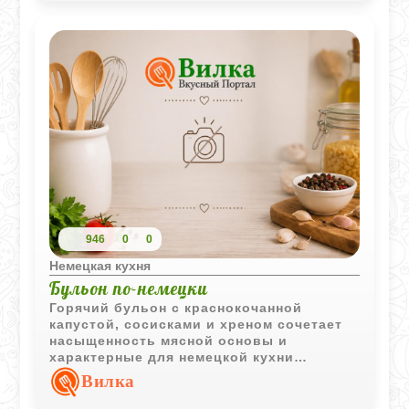
946
0
0
Немецкая кухня
Бульон по-немецки
Горячий бульон с краснокочанной
капустой, сосисками и хреном сочетает
насыщенность мясной основы и
характерные для немецкой кухни
вкусовые акценты. Простое блюдо
Вилка
хорошо подходит для прохладной
погоды.