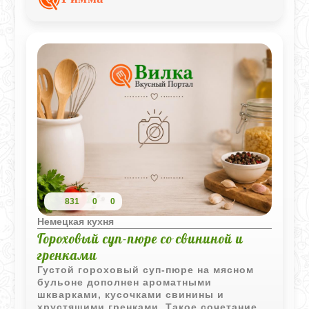
831
0
0
Немецкая кухня
Гороховый суп-пюре со свининой и
гренками
Густой гороховый суп-пюре на мясном
бульоне дополнен ароматными
шкварками, кусочками свинины и
хрустящими гренками. Такое сочетание