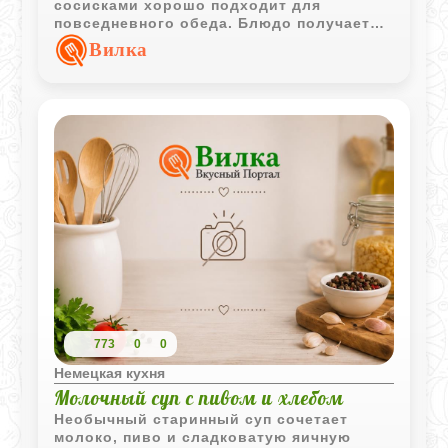
сосисками хорошо подходит для
повседневного обеда. Блюдо получается
сытным, насыщенным и готовится из
Вилка
доступных продуктов.
773
0
0
Немецкая кухня
Молочный суп с пивом и хлебом
Необычный старинный суп сочетает
молоко, пиво и сладковатую яичную