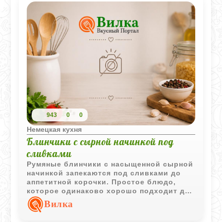
943
0
0
Немецкая кухня
Блинчики с сырной начинкой под
сливками
Румяные блинчики с насыщенной сырной
начинкой запекаются под сливками до
аппетитной корочки. Простое блюдо,
которое одинаково хорошо подходит для
семейного завтрака или лёгкого ужина.
Вилка