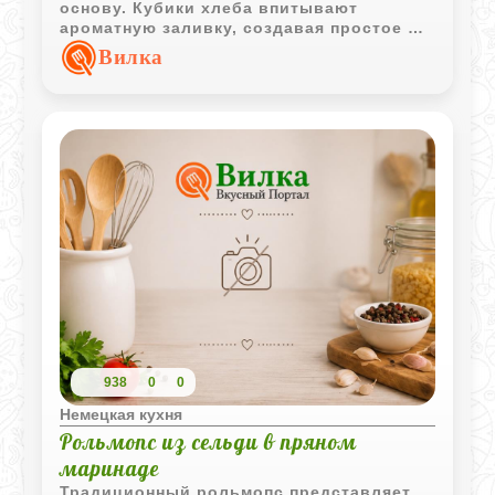
основу. Кубики хлеба впитывают
ароматную заливку, создавая простое и
интересное блюдо с характерным
Вилка
вкусом.
938
0
0
Немецкая кухня
Рольмопс из сельди в пряном
маринаде
Традиционный рольмопс представляет