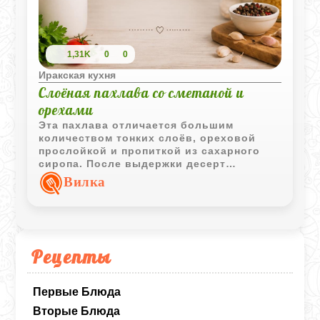
1,31K
0
0
Иракская кухня
Слоёная пахлава со сметаной и
орехами
Эта пахлава отличается большим
количеством тонких слоёв, ореховой
прослойкой и пропиткой из сахарного
сиропа. После выдержки десерт
становится особенно ароматным и
Вилка
приобретает характерную сочную
структуру.
Рецепты
Первые Блюда
Вторые Блюда