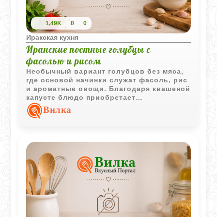
1,49K
0
0
Иракская кухня
Иранские постные голубцы с
фасолью и рисом
Необычный вариант голубцов без мяса,
где основой начинки служат фасоль, рис
и ароматные овощи. Благодаря квашеной
капусте блюдо приобретает
выразительный вкус и отлично подходит
Вилка
как для повседневного, так и для
постного стола.