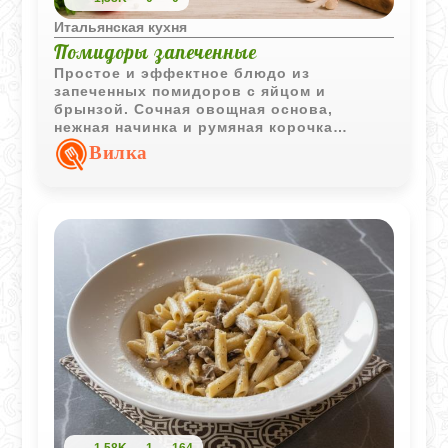
Итальянская кухня
Помидоры запеченные
Простое и эффектное блюдо из
запеченных помидоров с яйцом и
брынзой. Сочная овощная основа,
нежная начинка и румяная корочка
делают его отличным вариантом для
Вилка
завтрака или легкого ужина.
1,58K
1
164