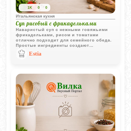
1K
0
0
Итальянская кухня
Суп рисовый с фрикадельками
Наваристый суп с нежными говяжьими
фрикадельками, рисом и томатами
отлично подходит для семейного обеда.
Простые ингредиенты создают
насыщенный вкус, а свежая зелень
Estia
делает блюдо еще ароматнее.