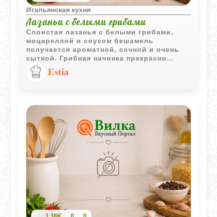
Итальянская кухня
Лазаньи с белыми грибами
Слоистая лазанья с белыми грибами,
моцареллой и соусом бешамель
получается ароматной, сочной и очень
сытной. Грибная начинка прекрасно
сочетается с нежным соусом и
Estia
расплавленным сыром, создавая
классическое блюдо итальянской кухни.
1,38K
0
0