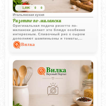
1,49K
0
0
Итальянская кухня
Ризотто по-милански
Оригинальная подача ризотто по-
милански делает это блюдо особенно
интересным. Сливочный рис с сыром
дополняют шампиньоны и томаты,
создавая гармоничное сочетание вкусов
Вилка
и текстур.