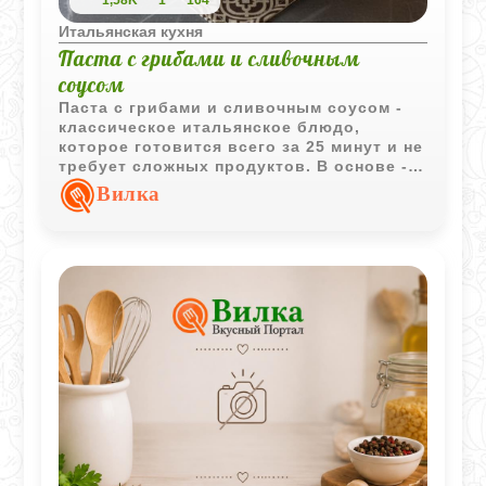
Итальянская кухня
Паста с грибами и сливочным
соусом
Паста с грибами и сливочным соусом -
классическое итальянское блюдо,
которое готовится всего за 25 минут и не
требует сложных продуктов. В основе -
тальятелле, идеально подходящие для
Вилка
нежного сливочного соуса. Шампиньоны
вместе с репчатым луком и чесноком
формируют насыщенный вкус, а сыр
Чеддер или Эмек придаёт кремовую
текстуру и лёгкую пикантность. В итоге
получается ароматная паста с грибным
акцентом, сливочно-чесночным ароматом
и аппетитной сырной корочкой.