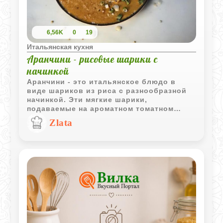
6,56K
0
19
Итальянская кухня
Аранчини - рисовые шарики с
начинкой
Аранчини - это итальянское блюдо в
виде шариков из риса с разнообразной
начинкой. Эти мягкие шарики,
подаваемые на ароматном томатном
соусе с добавлением специй, являются
Zlata
настоящим кулинарным искусством.