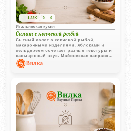
1,23K
0
0
Итальянская кухня
Салат с копченой рыбой
Сытный салат с копченой рыбой,
макаронными изделиями, яблоками и
сельдереем сочетает разные текстуры и
насыщенный вкус. Майонезная заправка
с луком делает его особенно
Вилка
выразительным.