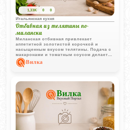
1,33K
0
0
Итальянская кухня
Отбивная из телятины по-
милански
Миланская отбивная привлекает
аппетитной золотистой корочкой и
насыщенным вкусом телятины. Подача с
макаронами и томатным соусом делает
блюдо полноценным и очень
Вилка
гармоничным.