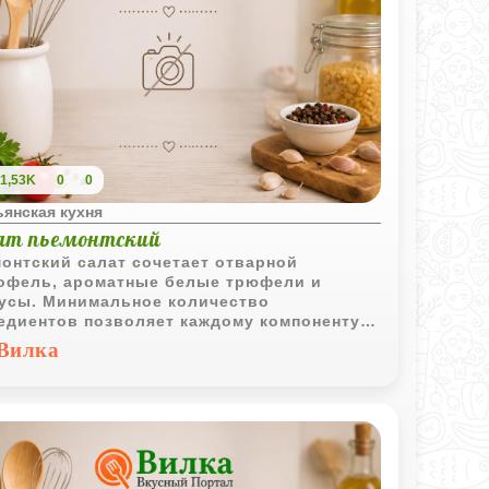
1,53K
0
0
янская кухня
ат пьемонтский
онтский салат сочетает отварной
офель, ароматные белые трюфели и
усы. Минимальное количество
едиентов позволяет каждому компоненту
остью раскрыть свой вкус.
Вилка