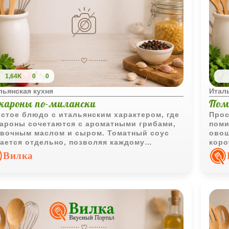
1,64K
0
0
льянская кухня
Италь
кароны по-милански
Пом
стое блюдо с итальянским характером, где
Прос
ароны сочетаются с ароматными грибами,
поми
вочным маслом и сыром. Томатный соус
овощ
ается отдельно, позволяя каждому
коро
улировать насыщенность вкуса по своему
завт
Вилка
анию.