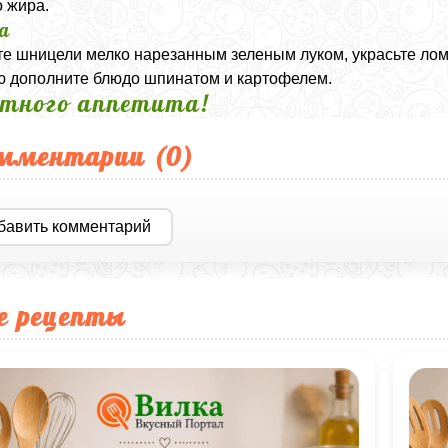
 жира.
а
е шницели мелко нарезанным зеленым луком, украсьте лом
 дополните блюдо шпинатом и картофелем.
тного аппетита!
мментарии (
0
)
бавить комментарий
е рецепты