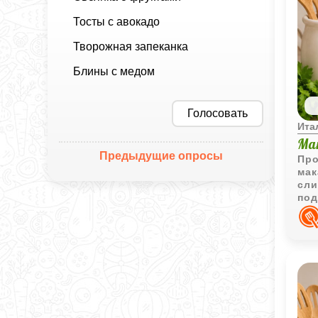
Тосты с авокадо
Творожная запеканка
Блины с медом
Голосовать
Ита
Ма
Предыдущие опросы
Про
мак
сли
под
рег
жел