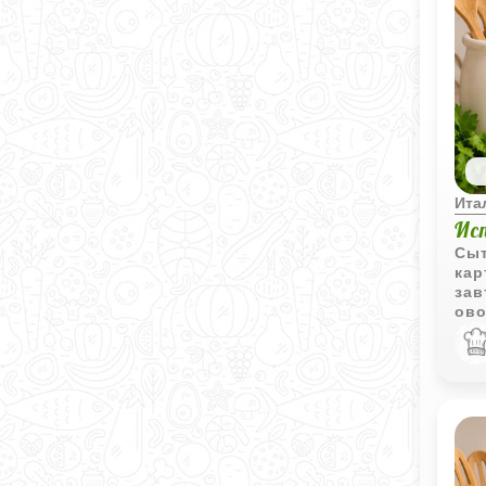
Ита
Ис
Сыт
кар
зав
ово
блю