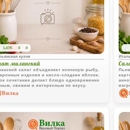
1,47K
0
0
льянская кухня
Италь
лат миланский
Сал
анский салат объединяет копченую рыбу,
Пьем
аронные изделия и кисло-сладкие яблоки.
карт
ое сочетание делает блюдо одновременно
анчо
ным, свежим и интересным по вкусу.
ингр
полн
Вилка