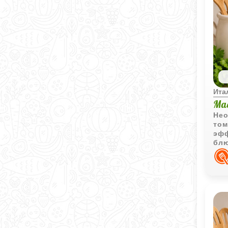
Ита
Ма
Нео
том
эфф
блю
хол
сам