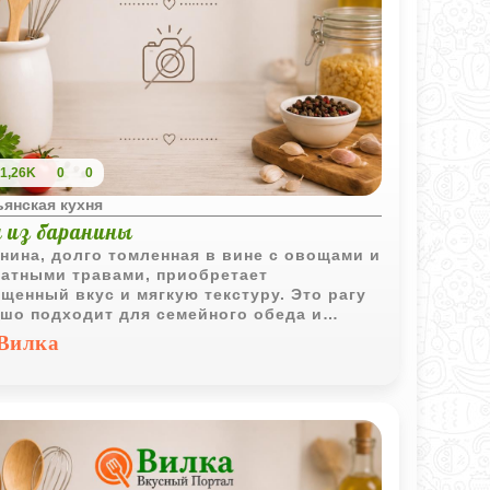
1,26K
0
0
янская кухня
у из баранины
нина, долго томленная в вине с овощами и
атными травами, приобретает
щенный вкус и мягкую текстуру. Это рагу
шо подходит для семейного обеда и
чно сочетается с рассыпчатым рисом.
Вилка