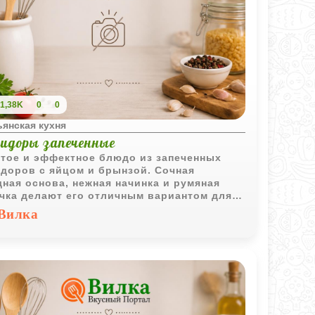
1,38K
0
0
янская кухня
идоры запеченные
тое и эффектное блюдо из запеченных
доров с яйцом и брынзой. Сочная
ная основа, нежная начинка и румяная
чка делают его отличным вариантом для
рака или легкого ужина.
Вилка