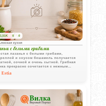
1,51K
0
0
янская кухня
аньи с белыми грибами
стая лазанья с белыми грибами,
реллой и соусом бешамель получается
атной, сочной и очень сытной. Грибная
нка прекрасно сочетается с нежным
ом и расплавленным сыром, создавая
Estia
сическое блюдо итальянской кухни.