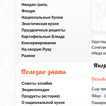
Ниндзя гриль
Фондю
Национальные Кухни
Экзотическая кухня
Праздничные рецепты
Картофельные Блюда
Хрустящ
Консервирование
Сочетан
На скорую Руку
обеда и
Разное
Инг
Полезно знать
Основ
Советы хозяйке
Сыр тве
Энциклопедия
Яйцо - 
Продукты (история)
О национальной кухне
Паниров