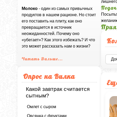
лишнего
Подач
Молоко
- один из самых привычных
Посыпьт
продуктов в нашем рационе. Но стоит
желанию
его поставить на плиту, как оно
Прия
превращается в источник
неожиданностей. Почему оно
Ко
«убегает»? Как этого избежать? И что
это может рассказать нам о жизни?
Читать Дальше...
До
Опрос на Вилка
Ещ
Какой завтрак считается
сытным?
Омлет с сыром
Овсянка с фруктами