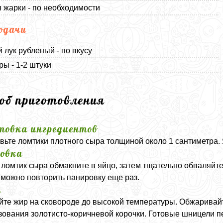
 жарки - по необходимости
одачи
 лук рубленый - по вкусу
ы - 1-2 штуки
соб приготовления
товка ингредиентов
вьте ломтики плотного сыра толщиной около 1 сантиметра. 
овка
ломтик сыра обмакните в яйцо, затем тщательно обваляйте
 можно повторить панировку еще раз.
а
йте жир на сковороде до высокой температуры. Обжаривайт
зования золотисто-коричневой корочки. Готовые шницели 