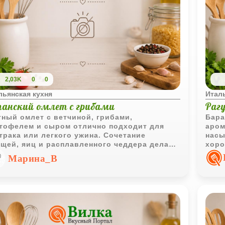
2,03K
0
0
льянская кухня
Италь
панский омлет с грибами
Раг
ный омлет с ветчиной, грибами,
Бара
тофелем и сыром отлично подходит для
аром
трака или легкого ужина. Сочетание
насы
щей, яиц и расплавленного чеддера делает
хоро
до ярким и насыщенным по вкусу.
отли
Марина_В