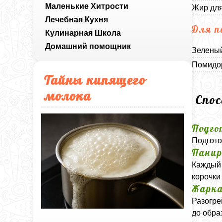
Маленькие Хитрости
Жир для
Лечебная Кухня
Для п
Кулинарная Школа
Домашний помощник
Зеленый
Помидор
Тайны кипящего
молока
Спо
Подго
Подгото
Панир
Каждый 
корочки
Жарк
Разогре
до обра