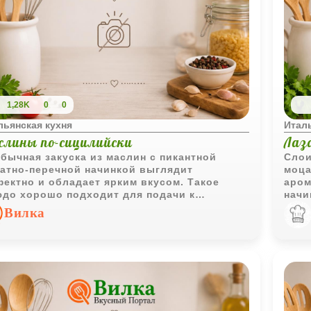
1,28K
0
0
льянская кухня
Италь
слины по-сицилийски
Лаз
бычная закуска из маслин с пикантной
Слои
атно-перечной начинкой выглядит
моца
ектно и обладает ярким вкусом. Такое
аром
до хорошо подходит для подачи к
начи
одным мясным закускам или как
соус
Вилка
остоятельное угощение.
клас