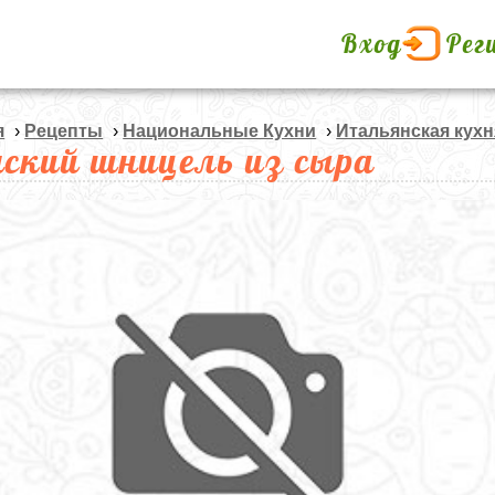
Вход
Рег
я
›
Рецепты
›
Национальные Кухни
›
Итальянская кухн
ский шницель из сыра