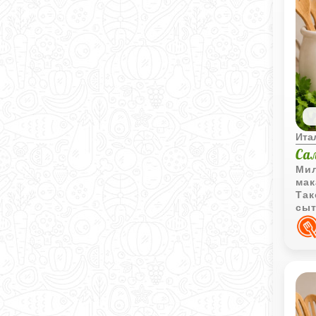
Ита
Са
Мил
мак
Так
сыт