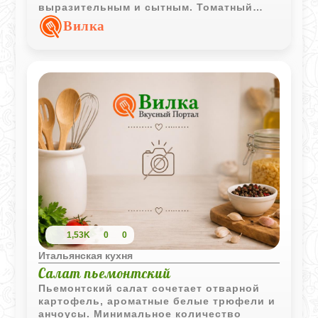
выразительным и сытным. Томатный
соус с белым вином добавляет
Вилка
характерный итальянский акцент.
1,53K
0
0
Итальянская кухня
Салат пьемонтский
Пьемонтский салат сочетает отварной
картофель, ароматные белые трюфели и
анчоусы. Минимальное количество