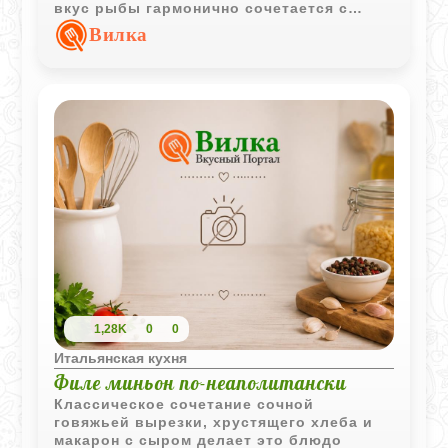
вкус рыбы гармонично сочетается с
нежной основой из хлеба и майонезным
Вилка
оформлением.
1,28K
0
0
Итальянская кухня
Филе миньон по-неаполитански
Классическое сочетание сочной
говяжьей вырезки, хрустящего хлеба и
макарон с сыром делает это блюдо