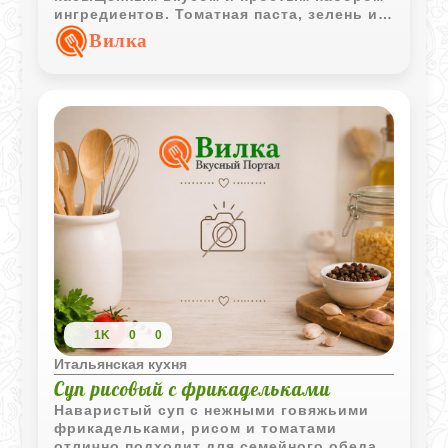
ингредиентов. Томатная паста, зелень и
сыр придают ему выразительность и
Вилка
завершенность.
1K
0
0
Итальянская кухня
Суп рисовый с фрикадельками
Наваристый суп с нежными говяжьими
фрикадельками, рисом и томатами
отлично подходит для семейного обеда.