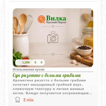
1,29K
0
0
Итальянская кухня
Суп ризотто с белыми грибами
Ароматное ризотто с белыми грибами
сочетает насыщенный грибной вкус,
сливочную текстуру и легкие винные
нотки. Блюдо получается согревающим,
сытным и отлично подходит для уютного
Estia
домашнего ужина.