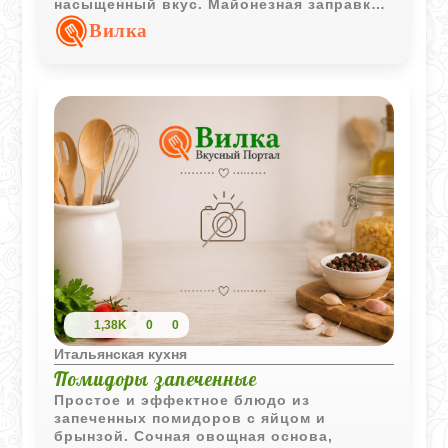
насыщенный вкус. Майонезная заправка
с луком делает его особенно
Вилка
выразительным.
1,38K
0
0
Итальянская кухня
Помидоры запеченные
Простое и эффектное блюдо из
запеченных помидоров с яйцом и
брынзой. Сочная овощная основа,