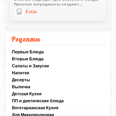
Простые ингредиенты создают
насыщенный вкус, а свежая зелень
Estia
делает блюдо еще ароматнее.
Рецепты
Первые Блюда
Вторые Блюда
Салаты и Закуски
Напитки
Десерты
Выпечка
Детская Кухня
ПП и диетические блюда
Вегетарианская Кухня
Для Микроволновки