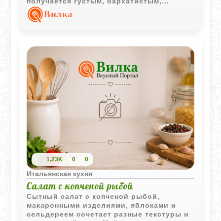
получается густым, бархатистым,
ароматным и очень домашним. Такой суп
Вилка
легко адаптировать под свой вкус:
добавить пасту, заменить фасоль,
усилить аромат травами или сделать его
полностью веганским.
1,23K
0
0
Итальянская кухня
Салат с копченой рыбой
Сытный салат с копченой рыбой,
макаронными изделиями, яблоками и
сельдереем сочетает разные текстуры и