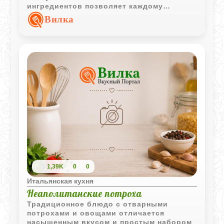
ингредиентов позволяет каждому
компоненту полностью раскрыть свой
Вилка
вкус.
1,39K
0
0
Итальянская кухня
Неаполитанские потроха
Традиционное блюдо с отварными
потрохами и овощами отличается
насыщенным вкусом и простым набором