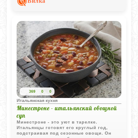
Вилка
рецепт отличным вариантом для
семейного ужина.
369
0
0
Итальянская кухня
Минестроне - итальянский овощной
суп
Минестроне - это уют в тарелке.
Итальянцы готовят его круглый год,
подстраивая под сезонные овощи. Он