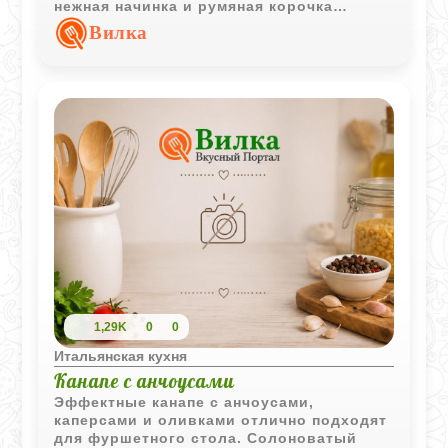
нежная начинка и румяная корочка
делают его отличным вариантом для
Вилка
завтрака или легкого ужина.
1,29K
0
0
Итальянская кухня
Канапе с анчоусами
Эффектные канапе с анчоусами,
каперсами и оливками отлично подходят
для фуршетного стола. Солоноватый