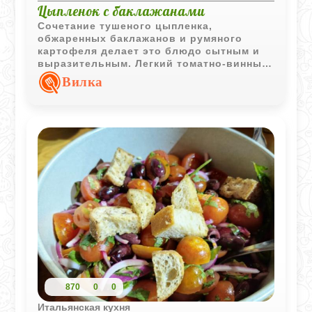
Цыпленок с баклажанами
Сочетание тушеного цыпленка,
обжаренных баклажанов и румяного
картофеля делает это блюдо сытным и
выразительным. Легкий томатно-винный
соус объединяет все компоненты и
Вилка
придает им насыщенный вкус.
870
0
0
Итальянская кухня