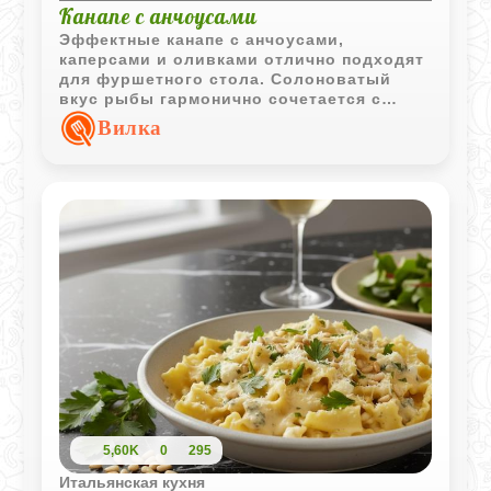
Канапе с анчоусами
Эффектные канапе с анчоусами,
каперсами и оливками отлично подходят
для фуршетного стола. Солоноватый
вкус рыбы гармонично сочетается с
нежной основой из хлеба и майонезным
Вилка
оформлением.
5,60K
0
295
Итальянская кухня