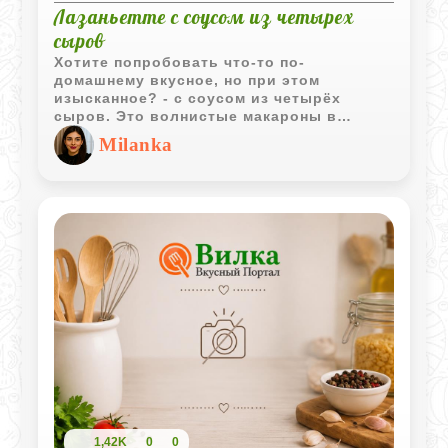
Лазаньетте с соусом из четырех
сыров
Хотите попробовать что-то по-
домашнему вкусное, но при этом
изысканное? - с соусом из четырёх
сыров. Это волнистые макароны в
нежном сливочном соусе, посыпанные
Milanka
хрустящими орешками и свежей
петрушкой. Очень вкусно и надолго
запоминается!
1,42K
0
0