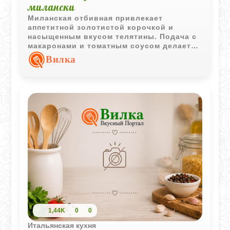
милански
Миланская отбивная привлекает
аппетитной золотистой корочкой и
насыщенным вкусом телятины. Подача с
макаронами и томатным соусом делает
блюдо полноценным и очень
Вилка
гармоничным.
1,44K
0
0
Итальянская кухня