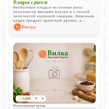
Оладьи с рисом
Необычные оладьи на основе риса
получаются мягкими внутри и с легкой
золотистой корочкой снаружи. Лимонная
цедра придает приятный аромат, а
сахарная посыпка делает блюдо
Вилка
отличным вариантом для завтрака или
десерта.
1,42K
0
0
Итальянская кухня