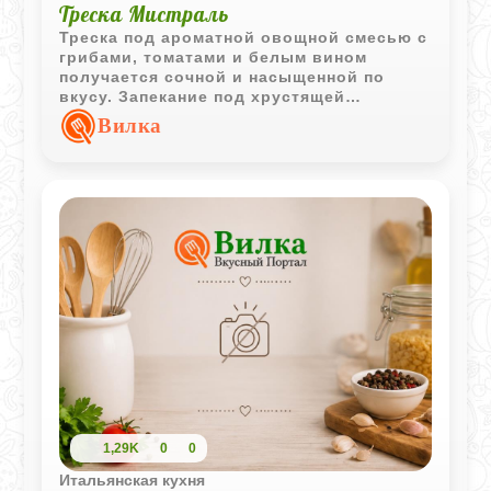
Треска Мистраль
Треска под ароматной овощной смесью с
грибами, томатами и белым вином
получается сочной и насыщенной по
вкусу. Запекание под хрустящей
сухарной корочкой делает блюдо
Вилка
особенно аппетитным.
1,29K
0
0
Итальянская кухня