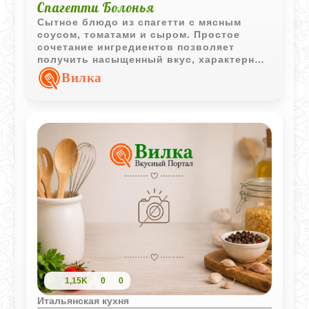
Спагетти Болонья
Сытное блюдо из спагетти с мясным
соусом, томатами и сыром. Простое
сочетание ингредиентов позволяет
получить насыщенный вкус, характерный
для домашних итальянских блюд.
Вилка
1,15K
0
0
Итальянская кухня