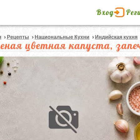
Вход
Рег
я
›
Рецепты
›
Национальные Кухни
›
Индийская кухня
еная цветная капуста, запе