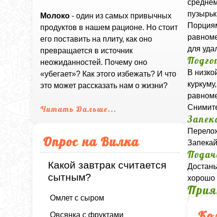
среднем
пузырьк
Молоко
- один из самых привычных
Порциям
продуктов в нашем рационе. Но стоит
равноме
его поставить на плиту, как оно
для уда
превращается в источник
Подго
неожиданностей. Почему оно
В низко
«убегает»? Как этого избежать? И что
куркуму
это может рассказать нам о жизни?
равноме
Снимите
Читать Дальше...
Запек
Перелож
Опрос на Вилка
Запекай
Подач
Какой завтрак считается
Достань
сытным?
хорошо 
Прия
Омлет с сыром
Ко
Овсянка с фруктами