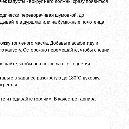
ек капусты - вокруг него должны сразу появиться
иодически переворачивая шумовкой, до
ладывайте в дуршлаг или на бумажные полотенца
ложку топленого масла. Добавьте асафетиду и
ую капусту. Осторожно перемешайте, чтобы специи
мешайте, чтобы она покрыла все соцветия.
авьте в заранее разогретую до 180°C духовку.
огреется.
те и подавайте горячим. В качестве гарнира