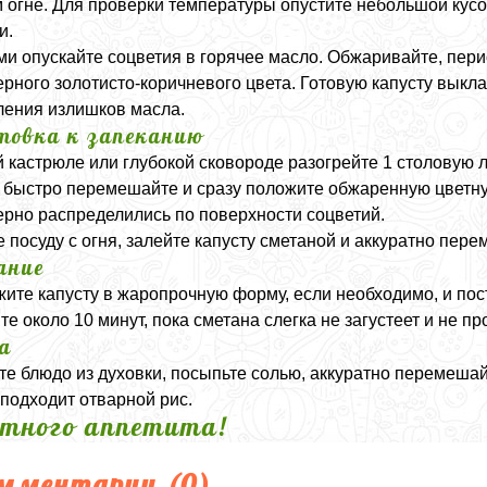
 огне. Для проверки температуры опустите небольшой кусоч
и.
и опускайте соцветия в горячее масло. Обжаривайте, пер
рного золотисто-коричневого цвета. Готовую капусту вык
ления излишков масла.
товка к запеканию
й кастрюле или глубокой сковороде разогрейте 1 столовую 
, быстро перемешайте и сразу положите обжаренную цветн
рно распределились по поверхности соцветий.
 посуду с огня, залейте капусту сметаной и аккуратно пере
ание
ите капусту в жаропрочную форму, если необходимо, и пост
те около 10 минут, пока сметана слегка не загустеет и не пр
а
те блюдо из духовки, посыпьте солью, аккуратно перемешай
подходит отварной рис.
тного аппетита!
мментарии (
0
)