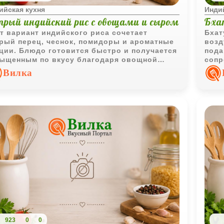
ийская кухня
Инди
трый индийский рис с овощами и сыром
Бха
т вариант индийского риса сочетает
Бхат
рый перец, чеснок, помидоры и ароматные
возд
ции. Блюдо готовится быстро и получается
пода
ыщенным по вкусу благодаря овощной
сопр
ове и расплавленному сыру.
Вилка
923
0
0