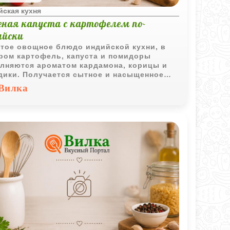
йская кухня
еная капуста с картофелем по-
ийски
тое овощное блюдо индийской кухни, в
ром картофель, капуста и помидоры
лняются ароматом кардамона, корицы и
дики. Получается сытное и насыщенное
тание для повседневного стола.
Вилка