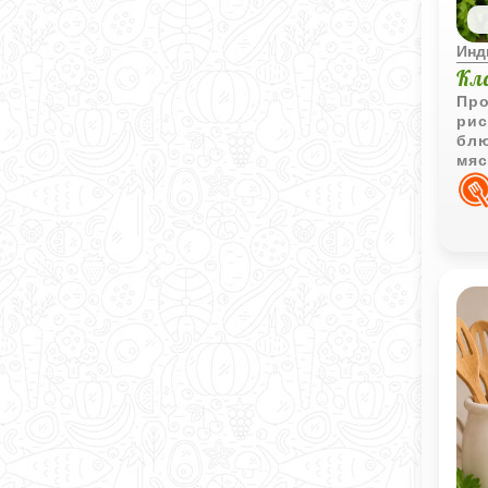
Инд
Кл
Про
рис
блю
мяс