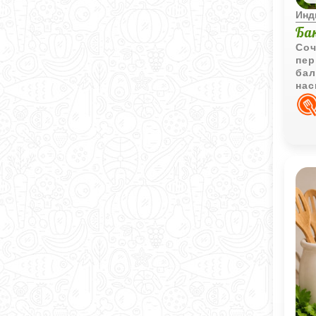
Инд
Ба
Соч
пер
бал
нас
сам