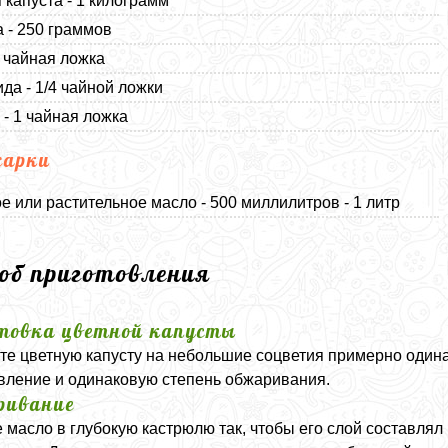
 капуста - 1 килограмм
 - 250 граммов
1 чайная ложка
да - 1/4 чайной ложки
 - 1 чайная ложка
жарки
е или растительное масло - 500 миллилитров - 1 литр
соб приготовления
товка цветной капусты
те цветную капусту на небольшие соцветия примерно один
вление и одинаковую степень обжаривания.
ривание
 масло в глубокую кастрюлю так, чтобы его слой составлял