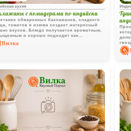
ийская кухня
Инди
клажаны с помидорами по-индийски
Туш
инд
етание обжаренных баклажанов, сладкого
ца, томатов и изюма создает интересный
Прос
анс вкусов. Блюдо получается ароматным,
кото
ыщенным и хорошо подходит как
допо
остоятельная овощная закуска или гарнир.
Вилка
гвоз
соче