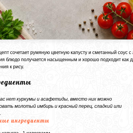
цепт сочетает румяную цветную капусту и сметанный соус 
ия блюдо получается насыщенным и хорошо подходит как дл
ния к рису.
редиенты
вас нет куркумы и асафетиды, вместо них можно
овать молотый имбирь и красный перец, сладкий или
.
ные ингредиенты