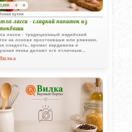
1,06K
0
0
йская кухня
тха ласси - сладкий напиток из
стокваши
ха ласси - традиционный индийский
ток на основе простокваши или ряженки.
ая сладость, аромат кардамона и
ушная пенка делают его отличным
антом для жаркого дня или легкого
Вилка
куса.