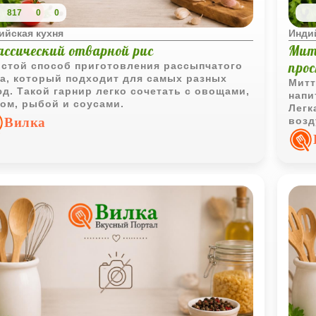
817
0
0
ийская кухня
Инди
ассический отварной рис
Мит
про
стой способ приготовления рассыпчатого
а, который подходит для самых разных
Митт
д. Такой гарнир легко сочетать с овощами,
напи
ом, рыбой и соусами.
Легк
Вилка
возд
вари
пере