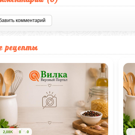
бавить комментарий
е рецепты
2,08K
0
0