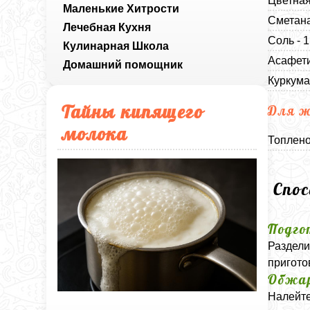
Цветная
Маленькие Хитрости
Сметана
Лечебная Кухня
Соль - 
Кулинарная Школа
Асафети
Домашний помощник
Куркума
Тайны кипящего
Для 
молока
Топлено
Спо
Подго
Раздели
пригото
Обжа
Налейте