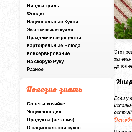
Ниндзя гриль
Фондю
Национальные Кухни
Экзотическая кухня
Праздничные рецепты
Картофельные Блюда
Этот ре
Консервирование
запекан
На скорую Руку
дополне
Разное
Инг
Полезно знать
Если у 
Советы хозяйке
использ
Энциклопедия
острый
Основ
Продукты (история)
О национальной кухне