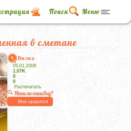
истрация
Поиск
Меню
ченная в сметане
Вилка
05.01.2008
1,07K
0
0
Распечатать
Нашли ошибку?
Мне нравится