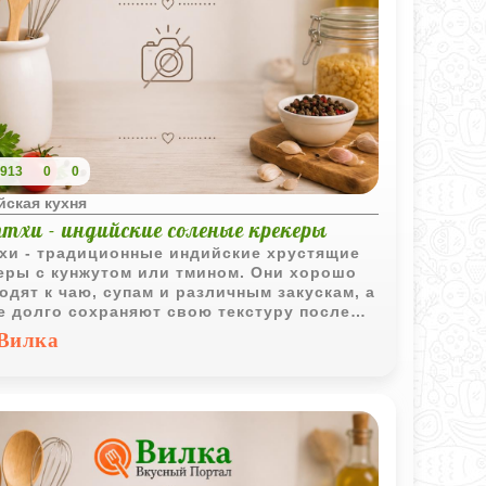
913
0
0
йская кухня
тхи - индийские соленые крекеры
хи - традиционные индийские хрустящие
еры с кунжутом или тмином. Они хорошо
одят к чаю, супам и различным закускам, а
е долго сохраняют свою текстуру после
чки.
Вилка