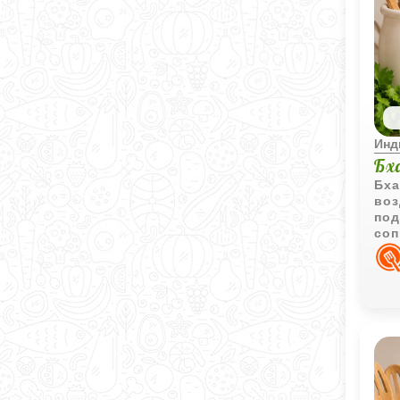
Инд
Бх
Бха
воз
под
соп