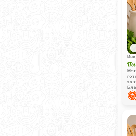
Инд
Пы
Мяг
гот
зав
Бла
при