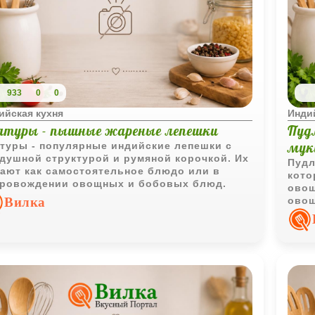
933
0
0
ийская кухня
Инди
атуры - пышные жареные лепешки
Пудл
мук
туры - популярные индийские лепешки с
душной структурой и румяной корочкой. Их
Пудл
ают как самостоятельное блюдо или в
кото
ровождении овощных и бобовых блюд.
овощ
Вилка
овощ
кажд