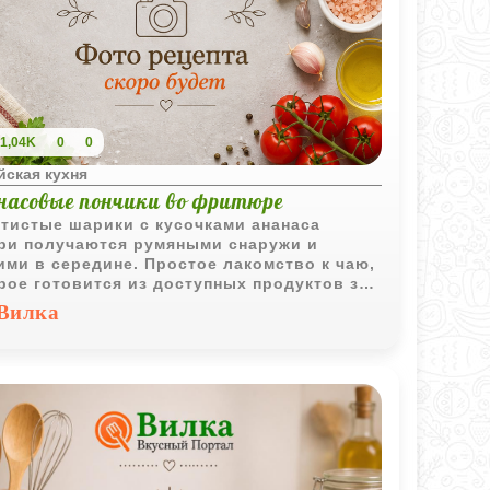
1,04K
0
0
йская кухня
насовые пончики во фритюре
тистые шарики с кусочками ананаса
ри получаются румяными снаружи и
ими в середине. Простое лакомство к чаю,
рое готовится из доступных продуктов за
анные минуты.
Вилка