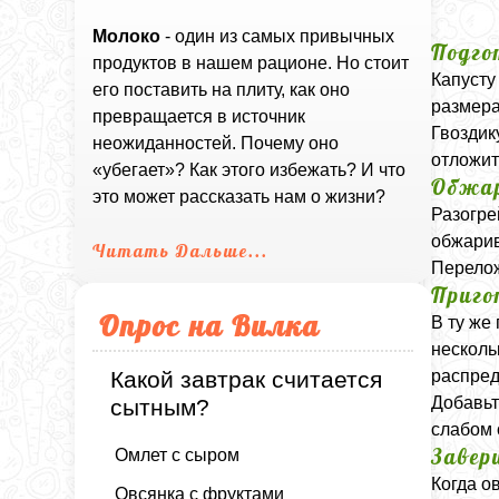
Молоко
- один из самых привычных
Подго
продуктов в нашем рационе. Но стоит
Капусту
его поставить на плиту, как оно
размера
превращается в источник
Гвоздик
неожиданностей. Почему оно
отложит
«убегает»? Как этого избежать? И что
Обжар
это может рассказать нам о жизни?
Разогре
обжарив
Читать Дальше...
Перелож
Приго
Опрос на Вилка
В ту же
несколь
распред
Какой завтрак считается
Добавьт
сытным?
слабом 
Завер
Омлет с сыром
Когда о
Овсянка с фруктами