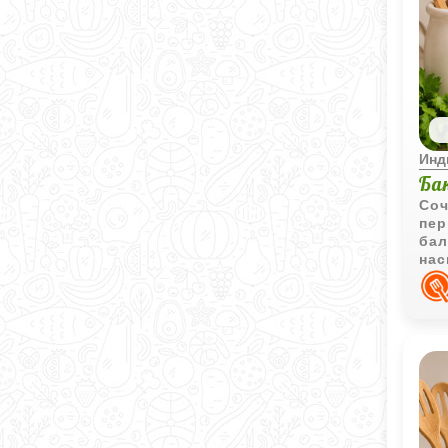
Инд
Ба
Соч
пер
бал
нас
сам