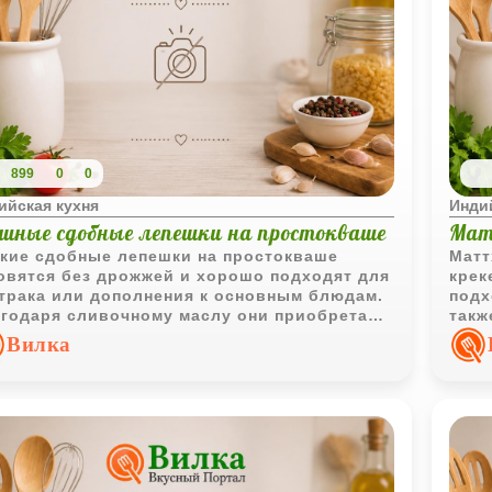
899
0
0
ийская кухня
Инди
шные сдобные лепешки на простокваше
Мат
кие сдобные лепешки на простокваше
Матт
овятся без дрожжей и хорошо подходят для
крек
трака или дополнения к основным блюдам.
подх
годаря сливочному маслу они приобретают
такж
ятный вкус и аппетитную структуру.
выпе
Вилка