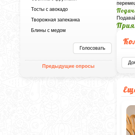
перемеш
Тосты с авокадо
Подач
Подавай
Творожная запеканка
Прия
Блины с медом
Ко
Голосовать
До
Предыдущие опросы
Ещ