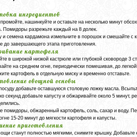
товка ингредиентов
 промойте, нашинкуйте и оставьте на несколько минут обсо
. Помидоры разрежьте каждый на 8 долек.
у и семена кардамона измельчите в порошок и смешайте с к
е до завершающего этапа приготовления.
ивание картофеля
йте в широкой низкой кастрюле или глубокой сковороде 3 с
айте на среднем огне, периодически помешивая, до легкой 
ите картофель в отдельную миску и временно отставьте.
товление овощной основы
 посуду добавьте оставшуюся столовую ложку масла. Всыпьт
ко секунд добавьте капусту и обжаривайте около 5 минут,
елились.
е помидоры, обжаренный картофель, соль, сахар и воду. П
огне 15-20 минут до мягкости картофеля и капусты.
шение приготовления
вощи станут полностью мягкими, снимите крышку. Добавьте 