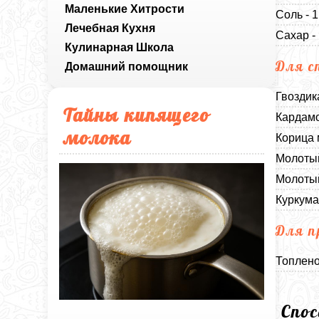
Маленькие Хитрости
Соль - 
Лечебная Кухня
Сахар -
Кулинарная Школа
Для с
Домашний помощник
Гвоздик
Тайны кипящего
Кардамо
молока
Корица 
Молотый
Молотый
Куркума
Для п
Топлено
Спо