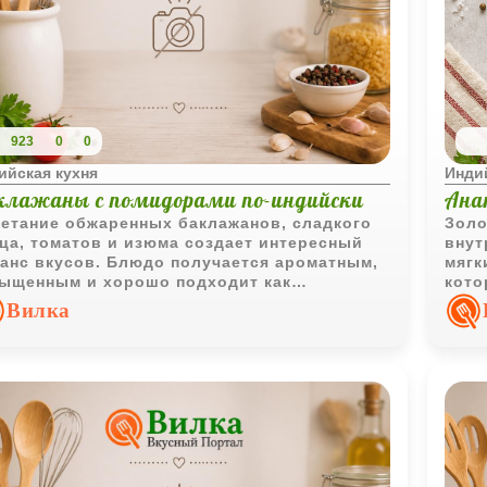
923
0
0
ийская кухня
Инди
клажаны с помидорами по-индийски
Ана
етание обжаренных баклажанов, сладкого
Золо
ца, томатов и изюма создает интересный
внут
анс вкусов. Блюдо получается ароматным,
мягк
ыщенным и хорошо подходит как
кото
остоятельная овощная закуска или гарнир.
счит
Вилка