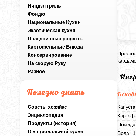
Ниндзя гриль
Фондю
Национальные Кухни
Экзотическая кухня
Праздничные рецепты
Картофельные Блюда
Простое
Консервирование
кардамо
На скорую Руку
Разное
Инг
Полезно знать
Основ
Советы хозяйке
Капуста
Энциклопедия
Картофе
Продукты (история)
Помидор
О национальной кухне
Вода - 