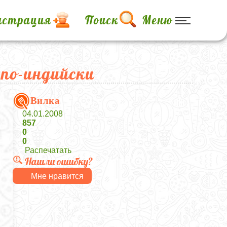
истрация
Поиск
Меню
по-индийски
Вилка
04.01.2008
857
0
0
Распечатать
Нашли ошибку?
Мне нравится