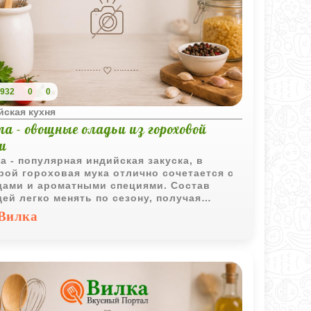
932
0
0
йская кухня
а - овощные оладьи из гороховой
и
а - популярная индийская закуска, в
рой гороховая мука отлично сочетается с
ами и ароматными специями. Состав
ей легко менять по сезону, получая
ый раз новый вкус.
Вилка