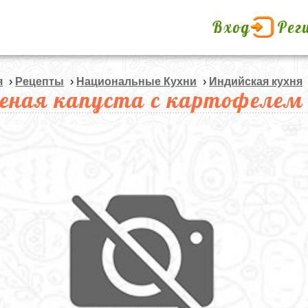
Вход
Рег
я
›
Рецепты
›
Национальные Кухни
›
Индийская кухня
еная капуста с картофелем 