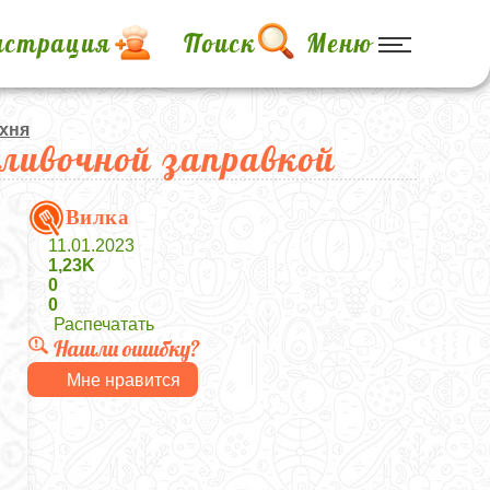
истрация
Поиск
Меню
ухня
ливочной заправкой
Вилка
11.01.2023
1,23K
0
0
Распечатать
Нашли ошибку?
Мне нравится