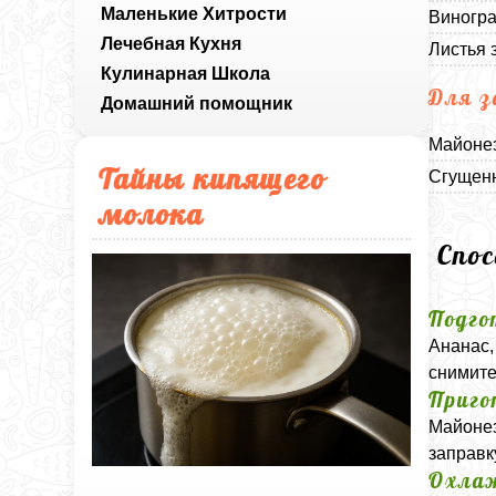
Маленькие Хитрости
Виногра
Лечебная Кухня
Листья 
Кулинарная Школа
Для з
Домашний помощник
Майонез
Тайны кипящего
Сгущенн
молока
Спо
Подго
Ананас,
снимите
Приго
Майонез
заправк
Охлаж