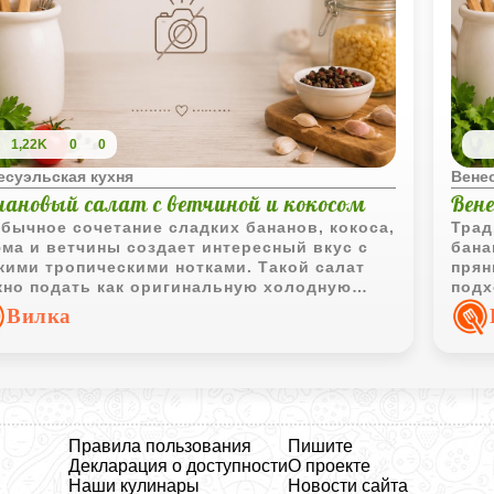
1,22K
0
0
есуэльская кухня
Вене
нановый салат с ветчиной и кокосом
Вен
бычное сочетание сладких бананов, кокоса,
Трад
ма и ветчины создает интересный вкус с
бана
кими тропическими нотками. Такой салат
прян
но подать как оригинальную холодную
подх
уску или легкий десерт.
помо
Вилка
ново
Правила пользования
Пишите
Декларация о доступности
О проекте
Наши кулинары
Новости сайта