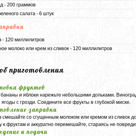
д - 200 граммов
зеленого салата - 6 штук
аправки
 - 120 миллилитров
ое молоко или крем из сливок - 120 миллилитров
соб приготовления
товка фруктов
 бананы и яблоки нарежьте небольшими дольками. Виногра
 ягоды с грозди. Соедините все фрукты в глубокой миске.
товление заправки
 смешайте со сгущенным молоком или кремом из сливок до
у к фруктам и аккуратно перемешайте, стараясь не повреди
дение и подача