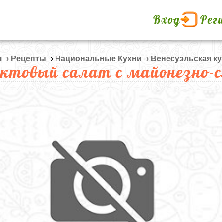
Вход
Рег
я
›
Рецепты
›
Национальные Кухни
›
Венесуэльская к
ктовый салат с майонезно-с