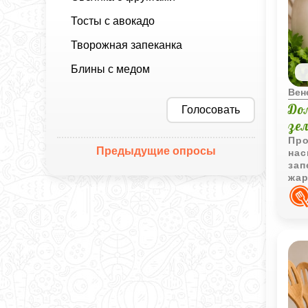
Тосты с авокадо
Творожная запеканка
Блины с медом
Вен
До
Голосовать
зе
Про
Предыдущие опросы
нас
зап
жар
доп