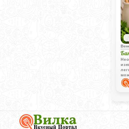
Вен
Ба
Нео
изю
лег
мож
зак
Вкусный
Портал
Вилка