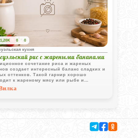
1,20K
0
0
суэльская кухня
есуэльский рис с жареными бананами
иционное сочетание риса и жареных
нов создает интересный баланс сладких и
ых оттенков. Такой гарнир хорошо
одит к жареному мясу или рыбе и
гает взглянуть на привычный рис по-
Вилка
му.