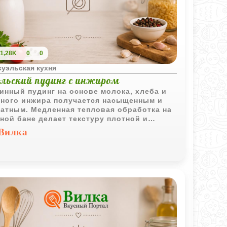
1,28K
0
0
суэльская кухня
ольский пудинг с инжиром
инный пудинг на основе молока, хлеба и
ного инжира получается насыщенным и
атным. Медленная тепловая обработка на
ной бане делает текстуру плотной и
родной, а вкус - глубоким и
Вилка
зительным.