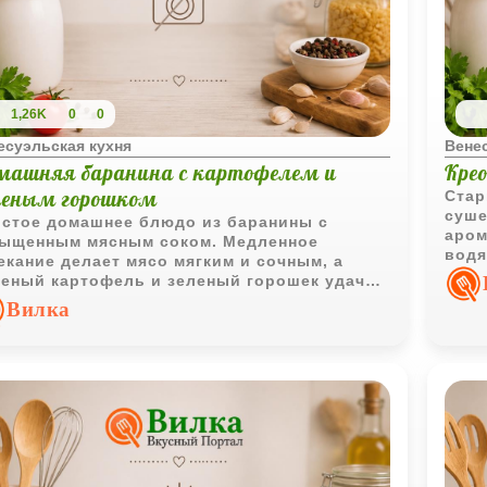
1,26K
0
0
есуэльская кухня
Вене
машняя баранина с картофелем и
Кре
леным горошком
Стар
суше
стое домашнее блюдо из баранины с
аром
ыщенным мясным соком. Медленное
водя
екание делает мясо мягким и сочным, а
одно
еный картофель и зеленый горошек удачно
выра
олняют подачу.
Вилка